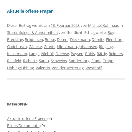
Aktuelle offene Fragen
Dieser Beitrag wurde am
18. Februar 2023
von
Michael Kohlhaas
in
Stammfolgen & Ahnenreihen
veröffentlicht. Schlagworte:
Boy
,
Breckling
,
Brödersen
,
Busse
,
Deters
,
Dieckmann
,
Dömitz
,
Flensburg
,
Gadebusch
,
Gädeke
,
Grantz
,
Hintzmann
,
Johannsen
,
Jüngling
,
Kellermann
,
Lange
,
Niebüll
,
Odense
,
Paysen
,
Pöhls
,
Rättig
,
Reimers
,
Reinfeld
,
Richertz
,
Sarau
,
Schweins
,
Sønderborg
,
Stade
,
Trapp
,
Ubbing/Übbing
,
Valentin
,
von der Wettering
,
Westhoff
.
KATEGORIEN
Aktuelle offene Fragen
(4)
Bilder/Dokumente
(9)