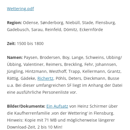
Wettering
.pdf
Region:
Odense, Sønderborg, Niebüll, Stade, Flensburg,
Gadebusch, Sarau, Reinfeld, Dömitz, Eckernförde
Zeit:
1500 bis 1800
Namen:
Paysen, Brodersen, Boy, Lange, Schweins, Ubbing/
Übbing, Valentiner, Reimers, Breckling, Fehr, Johannsen,
Jüngling, Hintzmann, Westhoff, Trapp, Kellermann, Grantz,
Rättig, Gädeke,
Richertz
, Pöhls, Deters, Dieckmann, Busse
u.a. Bei dieser umfangreichen SF liegt im Anhang der Datei
eine ausführliche Personenliste vor.
Bilder/Dokumente:
Ein Aufsatz
von Heinz Schirmer über
die Kaufherrenfamilie ‚von der Wettering‘ in Flensburg.
Hinweis: Kopie mit 71 MB und möglicherweise längerer
Download-Zeit, 2 bis 10 Min!