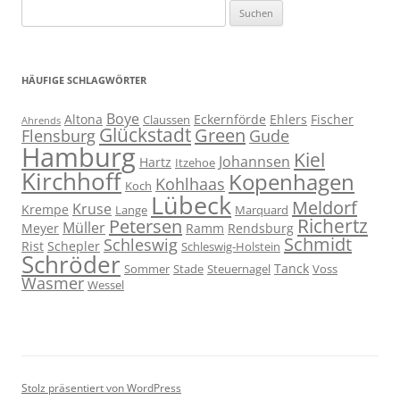
Suchen
nach:
HÄUFIGE SCHLAGWÖRTER
Boye
Altona
Eckernförde
Ehlers
Fischer
Claussen
Ahrends
Glückstadt
Green
Flensburg
Gude
Hamburg
Kiel
Johannsen
Hartz
Itzehoe
Kirchhoff
Kopenhagen
Kohlhaas
Koch
Lübeck
Meldorf
Kruse
Krempe
Lange
Marquard
Richertz
Petersen
Müller
Meyer
Ramm
Rendsburg
Schmidt
Schleswig
Rist
Schepler
Schleswig-Holstein
Schröder
Tanck
Sommer
Stade
Steuernagel
Voss
Wasmer
Wessel
Stolz präsentiert von WordPress