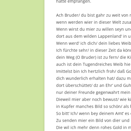
hatte empfangen.
Ach Bruder/ du bist gahr zu weit vo
wenn werden wier in dieser Welt z
Wenn wirst du mier zu willen seyn un
dort aus dem wilden Lappenland‘ in u
Wenn werd‘ ich dich/ dein liebes Wei
Ich fürchte sehr/ in dieser Zeit da kö
dein Weg (O Bruder) ist zu fern/ die K
auch ist dein Tugendreiches Weib hie
Imittelst bin Ich hertzlich froh/ daß 
dich wunderlich erhalten hat/ dazu m
dort überschüttet/ dz an Ehr‘ und Guht
nur deiner Freunde gegenwahrt mein 
Dieweil mier aber noch bewust/ wie k
in Kupfer manches Bild so schön/ als 
So bitt‘ Ich/ wenn bey deinem Amt‘ es 
Zu senden mier ein Bild von dier und 
Die wil ich mehr denn rohes Gold in