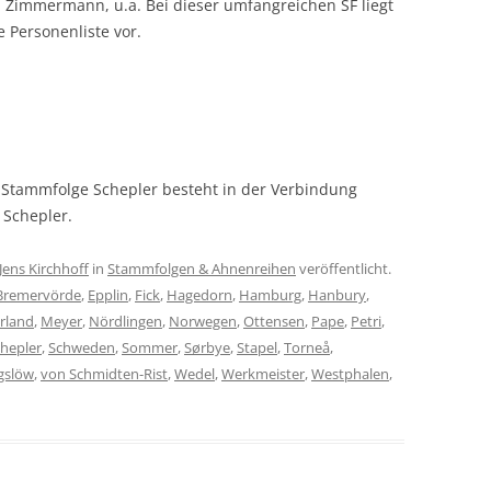
, Zimmermann, u.a. Bei dieser umfangreichen SF liegt
 Personenliste vor.
Stammfolge Schepler besteht in der Verbindung
 Schepler.
Jens Kirchhoff
in
Stammfolgen & Ahnenreihen
veröffentlicht.
Bremervörde
,
Epplin
,
Fick
,
Hagedorn
,
Hamburg
,
Hanbury
,
rland
,
Meyer
,
Nördlingen
,
Norwegen
,
Ottensen
,
Pape
,
Petri
,
hepler
,
Schweden
,
Sommer
,
Sørbye
,
Stapel
,
Torneå
,
gslöw
,
von Schmidten-Rist
,
Wedel
,
Werkmeister
,
Westphalen
,