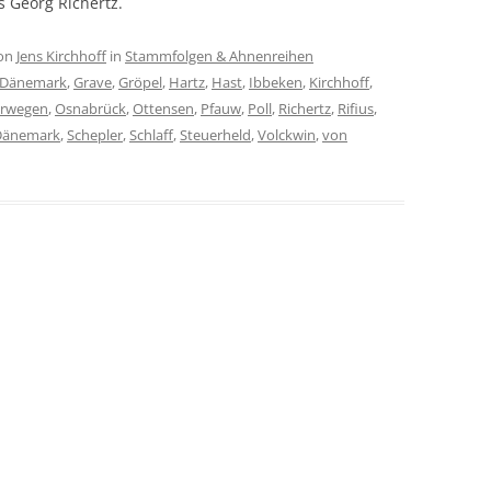
 Georg Richertz.
on
Jens Kirchhoff
in
Stammfolgen & Ahnenreihen
Dänemark
,
Grave
,
Gröpel
,
Hartz
,
Hast
,
Ibbeken
,
Kirchhoff
,
rwegen
,
Osnabrück
,
Ottensen
,
Pfauw
,
Poll
,
Richertz
,
Rifius
,
 Dänemark
,
Schepler
,
Schlaff
,
Steuerheld
,
Volckwin
,
von