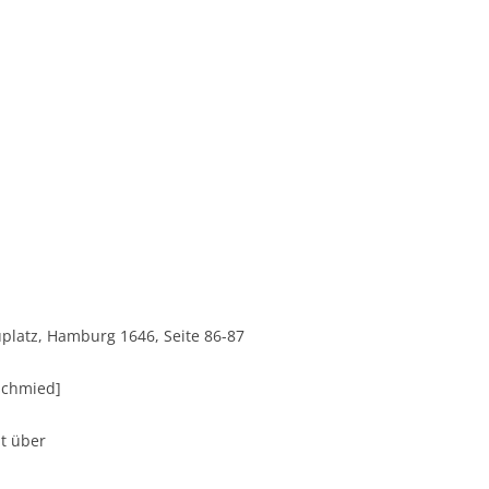
uplatz, Hamburg 1646, Seite 86-87
schmied]
it über