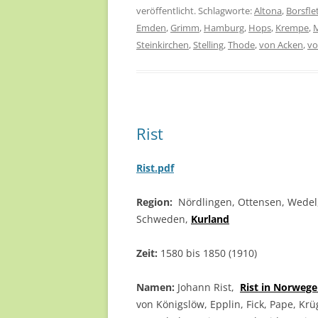
veröffentlicht. Schlagworte:
Altona
,
Borsfle
Emden
,
Grimm
,
Hamburg
,
Hops
,
Krempe
,
M
Steinkirchen
,
Stelling
,
Thode
,
von Acken
,
vo
Rist
Rist.pdf
Region:
Nördlingen, Ottensen, Wede
Schweden,
Kurland
Zeit:
1580 bis 1850 (1910)
Namen:
Johann Rist,
Rist in Norweg
von Königslöw, Epplin, Fick, Pape, Kr