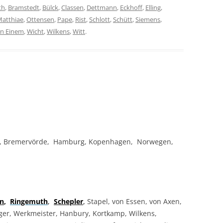
th
,
Bramstedt
,
Bülck
,
Classen
,
Dettmann
,
Eckhoff
,
Elling
,
atthiae
,
Ottensen
,
Pape
,
Rist
,
Schlott
,
Schütt
,
Siemens
,
n Einem
,
Wicht
,
Wilkens
,
Witt
.
l, Bremervörde, Hamburg, Kopenhagen, Norwegen,
en
,
Ringemuth
,
Schepler
,
Stapel, von Essen, von Axen,
üger, Werkmeister, Hanbury, Kortkamp, Wilkens,