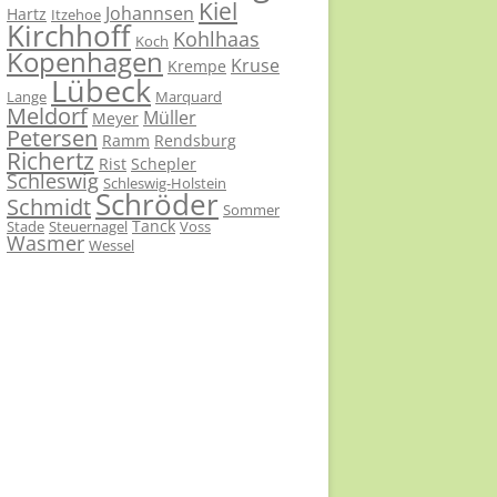
Kiel
Johannsen
Hartz
Itzehoe
Kirchhoff
Kohlhaas
Koch
Kopenhagen
Kruse
Krempe
Lübeck
Lange
Marquard
Meldorf
Müller
Meyer
Petersen
Ramm
Rendsburg
Richertz
Rist
Schepler
Schleswig
Schleswig-Holstein
Schröder
Schmidt
Sommer
Tanck
Stade
Steuernagel
Voss
Wasmer
Wessel