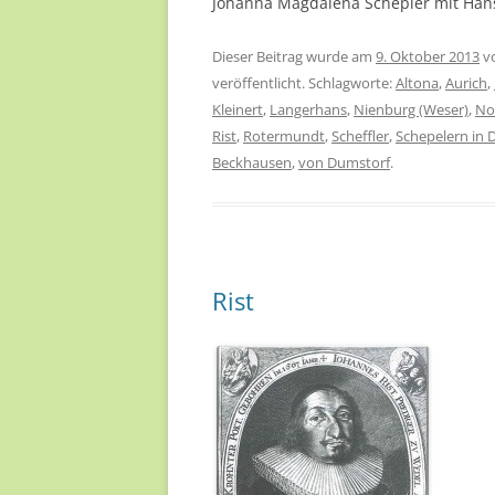
Johanna Magdalena Schepler mit Hans
Dieser Beitrag wurde am
9. Oktober 2013
v
veröffentlicht. Schlagworte:
Altona
,
Aurich
,
Kleinert
,
Langerhans
,
Nienburg (Weser)
,
No
Rist
,
Rotermundt
,
Scheffler
,
Schepelern in
Beckhausen
,
von Dumstorf
.
Rist