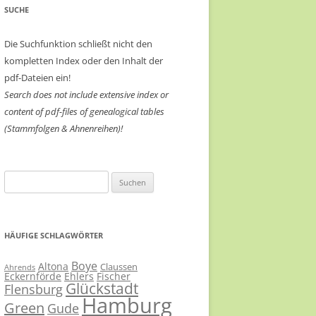
SUCHE
Die Suchfunktion schließt nicht den
kompletten Index oder den Inhalt der
pdf-Dateien ein!
Search does not include extensive index or
content of
pdf-files of genealogical tables
(Stammfolgen & Ahnenreihen)!
Suchen
nach:
HÄUFIGE SCHLAGWÖRTER
Boye
Altona
Claussen
Ahrends
Eckernförde
Ehlers
Fischer
Glückstadt
Flensburg
Hamburg
Green
Gude