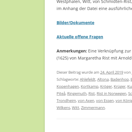
Westphalen, Witt, von Schmidten-Rist
im Anhang der Datei eine ausführliche
Bilder/Dokumente
Aktuelle offene Fragen
Anmerkungen:
Eine Verknüpfung zur 
(1625) von Margaretha Rist mit Arnold
Dieser Beitrag wurde am
24. April 2019
von
Schlagworte:
Ahlefeldt
,
Altona
,
Badenhop
,
Kopenhagen
,
Kortkamp
,
Kröger
,
Krüger
,
Ku
Piteå
,
Ringemuth
,
Rist
,
Rist in Norwegen
,
Sc
Trondheim
,
von Axen
,
von Essen
,
von Köni
Wilkens
,
Witt
,
Zimmermann
.