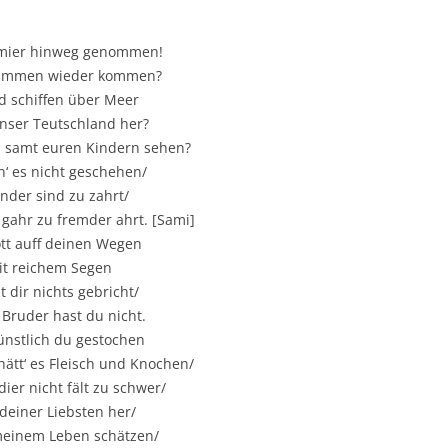
n mier hinweg genommen!
usammen wieder kommen?
d schiffen über Meer
nser Teutschland her?
b samt euren Kindern sehen?
nn‘ es nicht geschehen/
inder sind zu zahrt/
 gahr zu fremder ahrt. [Sami]
Gott auff deinen Wegen
it reichem Segen
 dir nichts gebricht/
Bruder hast du nicht.
ünstlich du gestochen
hätt‘ es Fleisch und Knochen/
dier nicht fält zu schwer/
deiner Liebsten her/
 meinem Leben schätzen/