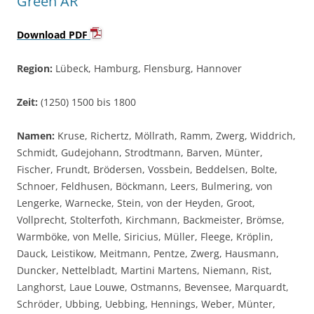
Green AR
Download PDF
Region:
Lübeck, Hamburg, Flensburg, Hannover
Zeit:
(1250) 1500 bis 1800
Namen:
Kruse, Richertz, Möllrath, Ramm, Zwerg, Widdrich,
Schmidt, Gudejohann, Strodtmann, Barven, Münter,
Fischer, Frundt, Brödersen, Vossbein, Beddelsen, Bolte,
Schnoer, Feldhusen, Böckmann, Leers, Bulmering, von
Lengerke, Warnecke, Stein, von der Heyden, Groot,
Vollprecht, Stolterfoth, Kirchmann, Backmeister, Brömse,
Warmböke, von Melle, Siricius, Müller, Fleege, Kröplin,
Dauck, Leistikow, Meitmann, Pentze, Zwerg, Hausmann,
Duncker, Nettelbladt, Martini Martens, Niemann, Rist,
Langhorst, Laue Louwe, Ostmanns, Bevensee, Marquardt,
Schröder, Ubbing, Uebbing, Hennings, Weber, Münter,