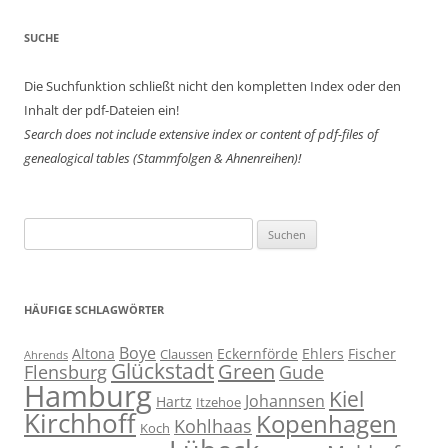
SUCHE
Die Suchfunktion schließt nicht den kompletten Index oder den
Inhalt der pdf-Dateien ein!
Search does not include extensive index or content of
pdf-files of
genealogical tables (Stammfolgen & Ahnenreihen)!
Suchen
nach:
HÄUFIGE SCHLAGWÖRTER
Boye
Altona
Eckernförde
Ehlers
Fischer
Claussen
Ahrends
Glückstadt
Green
Flensburg
Gude
Hamburg
Kiel
Johannsen
Hartz
Itzehoe
Kirchhoff
Kopenhagen
Kohlhaas
Koch