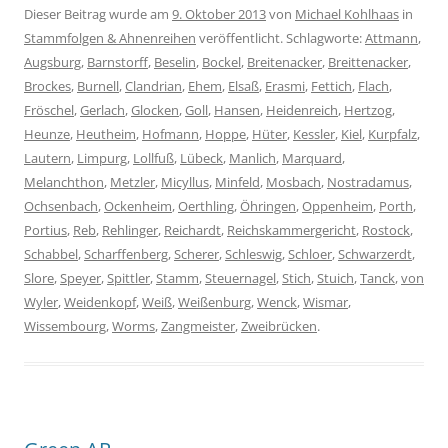
Dieser Beitrag wurde am
9. Oktober 2013
von
Michael Kohlhaas
in
Stammfolgen & Ahnenreihen
veröffentlicht. Schlagworte:
Attmann
,
Augsburg
,
Barnstorff
,
Beselin
,
Bockel
,
Breitenacker
,
Breittenacker
,
Brockes
,
Burnell
,
Clandrian
,
Ehem
,
Elsaß
,
Erasmi
,
Fettich
,
Flach
,
Fröschel
,
Gerlach
,
Glocken
,
Goll
,
Hansen
,
Heidenreich
,
Hertzog
,
Heunze
,
Heutheim
,
Hofmann
,
Hoppe
,
Hüter
,
Kessler
,
Kiel
,
Kurpfalz
,
Lautern
,
Limpurg
,
Lollfuß
,
Lübeck
,
Manlich
,
Marquard
,
Melanchthon
,
Metzler
,
Micyllus
,
Minfeld
,
Mosbach
,
Nostradamus
,
Ochsenbach
,
Ockenheim
,
Oerthling
,
Öhringen
,
Oppenheim
,
Porth
,
Portius
,
Reb
,
Rehlinger
,
Reichardt
,
Reichskammergericht
,
Rostock
,
Schabbel
,
Scharffenberg
,
Scherer
,
Schleswig
,
Schloer
,
Schwarzerdt
,
Slore
,
Speyer
,
Spittler
,
Stamm
,
Steuernagel
,
Stich
,
Stuich
,
Tanck
,
von
Wyler
,
Weidenkopf
,
Weiß
,
Weißenburg
,
Wenck
,
Wismar
,
Wissembourg
,
Worms
,
Zangmeister
,
Zweibrücken
.