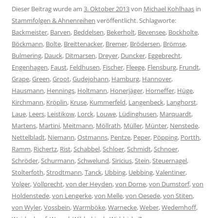
Dieser Beitrag wurde am
3. Oktober 2013
von
Michael Kohlhaas
in
Stammfolgen & Ahnenreihen
veröffentlicht. Schlagworte:
Backmeister
,
Barven
,
Beddelsen
,
Bekerholt
,
Bevensee
,
Bockholte
,
Böckmann
,
Bolte
,
Breittenacker
,
Bremer
,
Brödersen
,
Brömse
,
Bulmering
,
Dauck
,
Ditmarsen
,
Dreyer
,
Duncker
,
Eggebrecht
,
Engenhagen
,
Faust
,
Feldhusen
,
Fischer
,
Fleege
,
Flensburg
,
Frundt
,
Grape
,
Green
,
Groot
,
Gudejohann
,
Hamburg
,
Hannover
,
Hausmann
,
Hennings
,
Holtmann
,
Honerjäger
,
Horneffer
,
Hüge
,
Kirchmann
,
Kröplin
,
Kruse
,
Kummerfeld
,
Langenbeck
,
Langhorst
,
Laue
,
Leers
,
Leistikow
,
Lorck
,
Louwe
,
Lüdinghusen
,
Marquardt
,
Martens
,
Martini
,
Meitmann
,
Möllrath
,
Müller
,
Münter
,
Nenstede
,
Nettelbladt
,
Niemann
,
Ostmanns
,
Pentze
,
Peper
,
Pöpping
,
Portth
,
Ramm
,
Richertz
,
Rist
,
Schabbel
,
Schloer
,
Schmidt
,
Schnoer
,
Schröder
,
Schurmann
,
Schwelund
,
Siricius
,
Stein
,
Steuernagel
,
Stolterfoth
,
Strodtmann
,
Tanck
,
Ubbing
,
Uebbing
,
Valentiner
,
Volger
,
Vollprecht
,
von der Heyden
,
von Dorne
,
von Dumstorf
,
von
Holdenstede
,
von Lengerke
,
von Melle
,
von Oesede
,
von Stiten
,
von Wyler
,
Vossbein
,
Warmböke
,
Warnecke
,
Weber
,
Wedemhoff
,