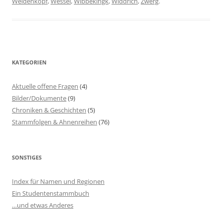
Weidenkopf
,
Wessel
,
Wibbekingk
,
Widdrich
,
Zwerg
.
KATEGORIEN
Aktuelle offene Fragen
(4)
Bilder/Dokumente
(9)
Chroniken & Geschichten
(5)
Stammfolgen & Ahnenreihen
(76)
SONSTIGES
Index für Namen und Regionen
Ein Studentenstammbuch
…und etwas Anderes