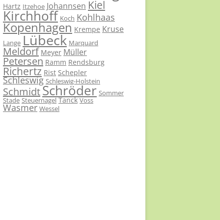
Kiel
Johannsen
Hartz
Itzehoe
Kirchhoff
Kohlhaas
Koch
Kopenhagen
Kruse
Krempe
Lübeck
Lange
Marquard
Meldorf
Müller
Meyer
Petersen
Ramm
Rendsburg
Richertz
Rist
Schepler
Schleswig
Schleswig-Holstein
Schröder
Schmidt
Sommer
Tanck
Stade
Steuernagel
Voss
Wasmer
Wessel