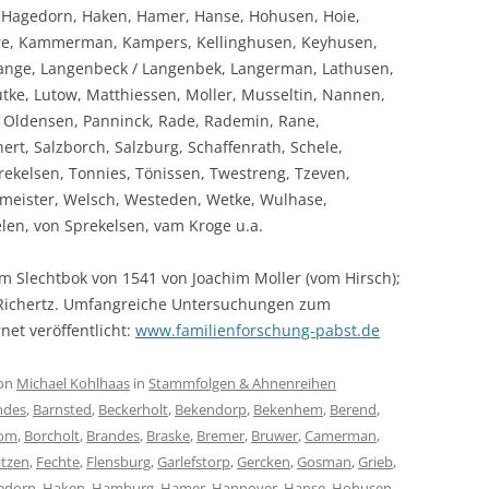
agedorn, Haken, Hamer, Hanse, Hohusen, Hoie,
erre, Kammerman, Kampers, Kellinghusen, Keyhusen,
Lange, Langenbeck / Langenbek, Langerman, Lathusen,
tke, Lutow, Matthiessen, Moller, Musseltin, Nannen,
, Oldensen, Panninck, Rade, Rademin, Rane,
rt, Salzborch, Salzburg, Schaffenrath, Schele,
ekelsen, Tonnies, Tönissen, Twestreng, Tzeven,
ckmeister, Welsch, Westeden, Wetke, Wulhase,
elen, von Sprekelsen, vam Kroge u.a.
m Slechtbok von 1541 von Joachim Moller (vom Hirsch);
 Richertz. Umfangreiche Untersuchungen zum
net veröffentlicht:
www.familienforschung-pabst.de
on
Michael Kohlhaas
in
Stammfolgen & Ahnenreihen
ndes
,
Barnsted
,
Beckerholt
,
Bekendorp
,
Bekenhem
,
Berend
,
om
,
Borcholt
,
Brandes
,
Braske
,
Bremer
,
Bruwer
,
Camerman
,
itzen
,
Fechte
,
Flensburg
,
Garlefstorp
,
Gercken
,
Gosman
,
Grieb
,
edorn
,
Haken
,
Hamburg
,
Hamer
,
Hannover
,
Hanse
,
Hohusen
,