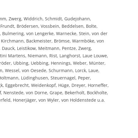
amm, Zwerg, Widdrich, Schmidt, Gudejohann,
Frundt, Brödersen, Vossbein, Beddelsen, Bolte,
 Bulmering, von Lengerke, Warnecke, Stein, von der
th, Kirchmann, Backmeister, Brömse, Warmböke, von
in, Dauck, Leistikow, Meitmann, Pentze, Zwerg,
ini Martens, Niemann, Rist, Langhorst, Laue Louwe,
öder, Ubbing, Uebbing, Hennings, Weber, Münter,
n, Wessel, von Oesede, Schurmann, Lorck, Laue,
 Holtmann, Lüdinghusen, Steuernagel, Peper,
, Eggebrecht, Weidenkopf, Hüge, Dreyer, Horneffer,
, Nenstede, von Dorne, Grape, Bekerholt, Bockholte,
rfeld, Honerjäger, von Wyler, von Holdenstede u.a.