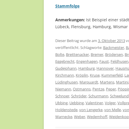
Stammfolge
Anmerkungen:
Ist Beispiel einer stä
Lübeck, Flensburg, Hamburg, Wismar 
Dieser Beitrag wurde am
3. Oktober 2013
v
veröffentlicht. Schlagworte:
Backmeister
,
B
Bolte
,
Breittenacker
,
Bremer
,
Brödersen
,
B
Eggebrecht
,
Engenhagen
,
Faust
,
Feldhusen
Gudejohann
,
Hamburg
,
Hannover
,
Hausm
Kirchmann
,
Kröplin
,
Kruse
,
Kummerfeld
,
La
Lüdinghusen
,
Marquardt
,
Martens
,
Martini
Niemann
,
Ostmanns
,
Pentze
,
Peper
,
Pöppi
Schnoer
,
Schröder
,
Schurmann
,
Schwelund
Ubbing
,
Uebbing
,
Valentiner
,
Volger
,
Vollpr
Holdenstede
,
von Lengerke
,
von Melle
,
von
Warnecke
,
Weber
,
Wedemhoff
,
Weidenkop