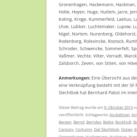
Gronenhagen, Hackemann, Hackman, H
Holte, Hoyen, Huge, Hutlem, Jarre, J
Koting, Kroge, Kummerfeld, Laelius, 
Lhoe, Lubber, Luchtemaker, Lupow, Lu
Nigel, Nortem, Nurenberg, Oldehorst
Rodenborg, Rolevincke, Rostock, Rumhe
Schroder, Schwencke, Sommerfelt, Spr
Vaßmer, Vechte, Vilter, Vorradt, War
Zalsborch, Zeven, von Stiten, von Höv
Anmerkungen:
Eine Übersicht aus de
eine Verknüpfung besteht mit der SF
Slechtbok hat Bernhard Pabst im Inter
Dieser Beitrag wurde am
9. Oktober 2013
v
veröffentlicht. Schlagworte:
Anckelman
,
Ar
Bergen
,
Bernd
,
Berndes
,
Betke
,
Bockholt
,
B
Carpzov
,
Cortumn
,
Dat Slechtbok
,
Duten
,
E
Gronenhagen
,
Hackemann
,
Hackman
,
Hag