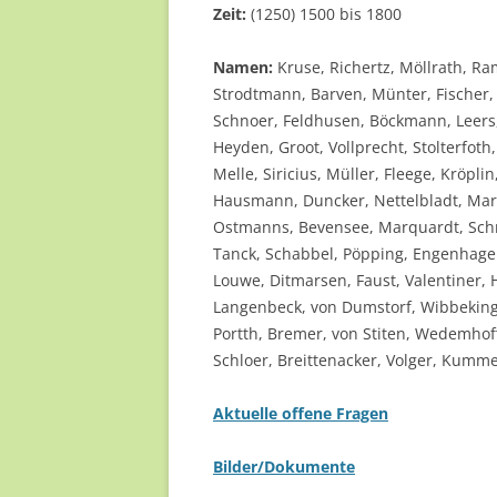
Zeit:
(1250) 1500 bis 1800
Namen:
Kruse, Richertz, Möllrath, R
Strodtmann, Barven, Münter, Fischer, 
Schnoer, Feldhusen, Böckmann, Leers,
Heyden, Groot, Vollprecht, Stolterfo
Melle, Siricius, Müller, Fleege, Kröpl
Hausmann, Duncker, Nettelbladt, Mart
Ostmanns, Bevensee, Marquardt, Schr
Tanck, Schabbel, Pöpping, Engenhage
Louwe, Ditmarsen, Faust, Valentiner,
Langenbeck, von Dumstorf, Wibbekingk
Portth, Bremer, von Stiten, Wedemhoff
Schloer, Breittenacker, Volger, Kumme
Aktuelle offene Fragen
Bilder/Dokumente