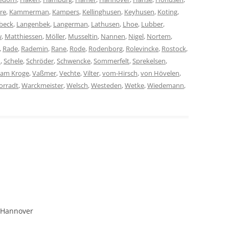
rre
,
Kammerman
,
Kampers
,
Kellinghusen
,
Keyhusen
,
Koting
,
beck
,
Langenbek
,
Langerman
,
Lathusen
,
Lhoe
,
Lubber
,
w
,
Matthiessen
,
Möller
,
Musseltin
,
Nannen
,
Nigel
,
Nortem
,
,
Rade
,
Rademin
,
Rane
,
Rode
,
Rodenborg
,
Rolevincke
,
Rostock
,
h
,
Schele
,
Schröder
,
Schwencke
,
Sommerfelt
,
Sprekelsen
,
vam Kroge
,
Vaßmer
,
Vechte
,
Vilter
,
vom-Hirsch
,
von Hövelen
,
orradt
,
Warckmeister
,
Welsch
,
Westeden
,
Wetke
,
Wiedemann
,
 Hannover