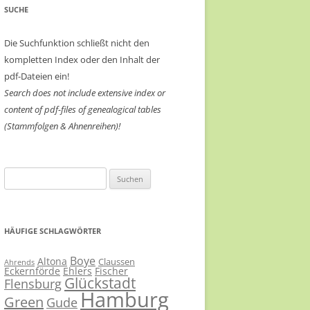
SUCHE
Die Suchfunktion schließt nicht den
kompletten Index oder den Inhalt der
pdf-Dateien ein!
Search does not include extensive index or
content of
pdf-files of genealogical tables
(Stammfolgen & Ahnenreihen)!
Suchen
nach:
HÄUFIGE SCHLAGWÖRTER
Boye
Altona
Claussen
Ahrends
Eckernförde
Ehlers
Fischer
Glückstadt
Flensburg
Hamburg
Green
Gude