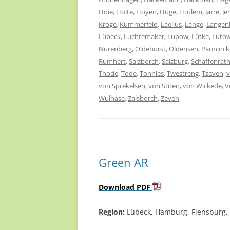
Hoie
,
Holte
,
Hoyen
,
Hüge
,
Hutlem
,
Jarre
,
Je
Kroge
,
Kummerfeld
,
Laelius
,
Lange
,
Langen
Lübeck
,
Luchtemaker
,
Lupow
,
Lütke
,
Luto
Nurenberg
,
Oldehorst
,
Oldensen
,
Panninck
Rumhert
,
Salzborch
,
Salzburg
,
Schaffenrat
Thode
,
Tode
,
Tonnies
,
Twestreng
,
Tzeven
,
von Sprekelsen
,
von Stiten
,
von Wickede
,
V
Wulhase
,
Zalsborch
,
Zeven
.
Green AR
Download PDF
Region:
Lübeck, Hamburg, Flensburg,