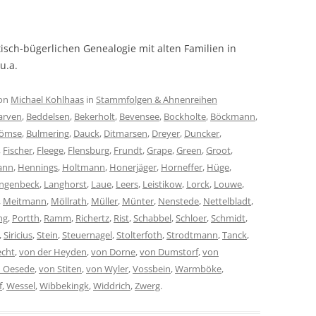
dtisch-bügerlichen Genealogie mit alten Familien in
u.a.
on
Michael Kohlhaas
in
Stammfolgen & Ahnenreihen
arven
,
Beddelsen
,
Bekerholt
,
Bevensee
,
Bockholte
,
Böckmann
,
römse
,
Bulmering
,
Dauck
,
Ditmarsen
,
Dreyer
,
Duncker
,
,
Fischer
,
Fleege
,
Flensburg
,
Frundt
,
Grape
,
Green
,
Groot
,
ann
,
Hennings
,
Holtmann
,
Honerjäger
,
Horneffer
,
Hüge
,
ngenbeck
,
Langhorst
,
Laue
,
Leers
,
Leistikow
,
Lorck
,
Louwe
,
,
Meitmann
,
Möllrath
,
Müller
,
Münter
,
Nenstede
,
Nettelbladt
,
ng
,
Portth
,
Ramm
,
Richertz
,
Rist
,
Schabbel
,
Schloer
,
Schmidt
,
,
Siricius
,
Stein
,
Steuernagel
,
Stolterfoth
,
Strodtmann
,
Tanck
,
echt
,
von der Heyden
,
von Dorne
,
von Dumstorf
,
von
 Oesede
,
von Stiten
,
von Wyler
,
Vossbein
,
Warmböke
,
f
,
Wessel
,
Wibbekingk
,
Widdrich
,
Zwerg
.