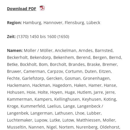
Download PDF
Region:
Hamburg, Hannover, Flensburg, Lübeck
Zeit:
(1370) 1450 bis 1600 (1650)
Namen:
Moller / Möller, Anckelman, Arndes, Barnsted,
Beckerholt, Bekendorp, Bekenhem, Berend, Bergen, Bernd,
Betke, Bockholt, Bom, Borcholt, Brandes, Braske, Bremer,
Bruwer, Camerman, Carpzov, Cortumn, Duten, Eitzen,
Fechte, Garlefstorp, Gercken, Gosman, Gronenhagen,
Hackemann, Hackman, Hagedorn, Haken, Hamer, Hanse,
Hohusen, Hoie, Holte, Hoyen, Huge, Hutlem, Jarre, Jerre,
Kammerman, Kampers, Kellinghusen, Keyhusen, Koting,
Kroge, Kummerfeld, Laelius, Lange, Langenbeck /
Langenbek, Langerman, Lathusen, Lhoe, Lubber,
Luchtemaker, Lupow, Lutke, Lutow, Matthiessen, Moller,
Musseltin, Nannen, Nigel, Nortem, Nurenberg, Oldehorst,