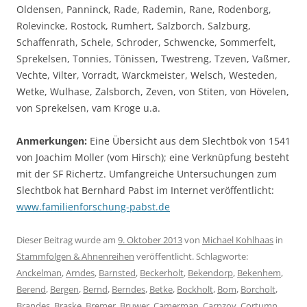
Oldensen, Panninck, Rade, Rademin, Rane, Rodenborg,
Rolevincke, Rostock, Rumhert, Salzborch, Salzburg,
Schaffenrath, Schele, Schroder, Schwencke, Sommerfelt,
Sprekelsen, Tonnies, Tönissen, Twestreng, Tzeven, Vaßmer,
Vechte, Vilter, Vorradt, Warckmeister, Welsch, Westeden,
Wetke, Wulhase, Zalsborch, Zeven, von Stiten, von Hövelen,
von Sprekelsen, vam Kroge u.a.
Anmerkungen:
Eine Übersicht aus dem Slechtbok von 1541
von Joachim Moller (vom Hirsch); eine Verknüpfung besteht
mit der SF Richertz. Umfangreiche Untersuchungen zum
Slechtbok hat Bernhard Pabst im Internet veröffentlicht:
www.familienforschung-pabst.de
Dieser Beitrag wurde am
9. Oktober 2013
von
Michael Kohlhaas
in
Stammfolgen & Ahnenreihen
veröffentlicht. Schlagworte:
Anckelman
,
Arndes
,
Barnsted
,
Beckerholt
,
Bekendorp
,
Bekenhem
,
Berend
,
Bergen
,
Bernd
,
Berndes
,
Betke
,
Bockholt
,
Bom
,
Borcholt
,
Brandes
,
Braske
,
Bremer
,
Bruwer
,
Camerman
,
Carpzov
,
Cortumn
,