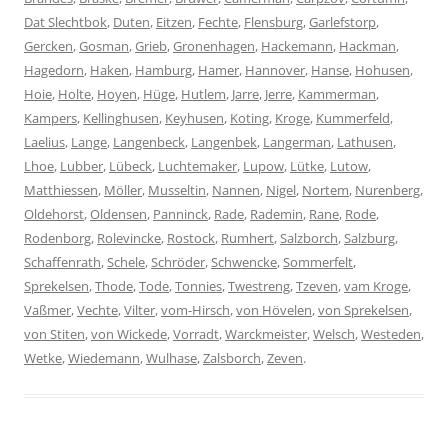
Dat Slechtbok
,
Duten
,
Eitzen
,
Fechte
,
Flensburg
,
Garlefstorp
,
Gercken
,
Gosman
,
Grieb
,
Gronenhagen
,
Hackemann
,
Hackman
,
Hagedorn
,
Haken
,
Hamburg
,
Hamer
,
Hannover
,
Hanse
,
Hohusen
,
Hoie
,
Holte
,
Hoyen
,
Hüge
,
Hutlem
,
Jarre
,
Jerre
,
Kammerman
,
Kampers
,
Kellinghusen
,
Keyhusen
,
Koting
,
Kroge
,
Kummerfeld
,
Laelius
,
Lange
,
Langenbeck
,
Langenbek
,
Langerman
,
Lathusen
,
Lhoe
,
Lubber
,
Lübeck
,
Luchtemaker
,
Lupow
,
Lütke
,
Lutow
,
Matthiessen
,
Möller
,
Musseltin
,
Nannen
,
Nigel
,
Nortem
,
Nurenberg
,
Oldehorst
,
Oldensen
,
Panninck
,
Rade
,
Rademin
,
Rane
,
Rode
,
Rodenborg
,
Rolevincke
,
Rostock
,
Rumhert
,
Salzborch
,
Salzburg
,
Schaffenrath
,
Schele
,
Schröder
,
Schwencke
,
Sommerfelt
,
Sprekelsen
,
Thode
,
Tode
,
Tonnies
,
Twestreng
,
Tzeven
,
vam Kroge
,
Vaßmer
,
Vechte
,
Vilter
,
vom-Hirsch
,
von Hövelen
,
von Sprekelsen
,
von Stiten
,
von Wickede
,
Vorradt
,
Warckmeister
,
Welsch
,
Westeden
,
Wetke
,
Wiedemann
,
Wulhase
,
Zalsborch
,
Zeven
.