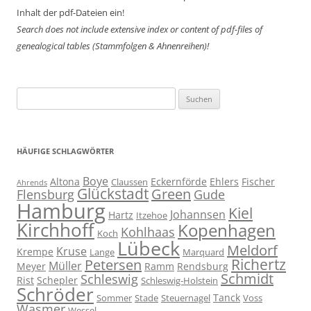
Inhalt der pdf-Dateien ein!
Search does not include extensive index or content of
pdf-files of
genealogical tables (Stammfolgen & Ahnenreihen)!
Suchen
nach:
HÄUFIGE SCHLAGWÖRTER
Boye
Altona
Eckernförde
Ehlers
Fischer
Claussen
Ahrends
Glückstadt
Green
Flensburg
Gude
Hamburg
Kiel
Johannsen
Hartz
Itzehoe
Kirchhoff
Kopenhagen
Kohlhaas
Koch
Lübeck
Meldorf
Kruse
Krempe
Lange
Marquard
Richertz
Petersen
Müller
Meyer
Ramm
Rendsburg
Schmidt
Schleswig
Rist
Schepler
Schleswig-Holstein
Schröder
Tanck
Sommer
Stade
Steuernagel
Voss
Wasmer
Wessel