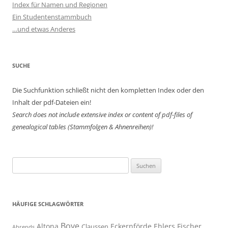
Index für Namen und Regionen
Ein Studentenstammbuch
…und etwas Anderes
SUCHE
Die Suchfunktion schließt nicht den kompletten Index oder den
Inhalt der pdf-Dateien ein!
Search does not include extensive index or content of
pdf-files of
genealogical tables (Stammfolgen & Ahnenreihen)!
Suchen
nach:
HÄUFIGE SCHLAGWÖRTER
Boye
Altona
Eckernförde
Ehlers
Fischer
Claussen
Ahrends