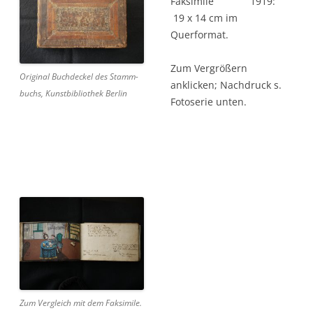
Faksimile 1919:
19 x 14 cm im
Querformat.
Zum Vergrößern
Original Buchdeckel des Stamm-
anklicken; Nachdruck s.
buchs, Kunstbibliothek Berlin
Fotoserie unten.
Zum Vergleich mit dem Faksimile.