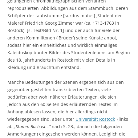
gelungenen chromolithographischen Verfahren
reproduzierten Abbildungen aus dem Stammbuch, deren
Schöpfer der taubstumme [surdus mutus] ‚Student der
Malerei‘ Friedrich Georg Zimmer war (ca. 1713-1763 in
Rostock) [s. Text/Bild Nr. 1] und der auch für viele der
anderen Kommilitonen (‚Brüder‘) seine Künste anbot,
sodass hier ein einheitliches und wirklich einmaliges
Kaleidoskop bunter Bilder des Studentenlebens am Beginn
des 18. Jahrhunderts in Rostock mit vielen Details in
Kleidung und Brauchtum entstand.
Manche Bedeutungen der Szenen ergeben sich aus den
gegenüber gestellten transkribierten Texten, viele
bedürfen aber wohl näherer Erläuterungen, die sich
jedoch aus den 60 Seiten des erläuternden Textes im
Anhang ablesen lassen, die hier allerdings nicht
wiedergegeben sind, aber unter
Universität Rostock
(links
ab
„Stamm-Buch ist…“
nach S. 23., danach die folgenden
Anmerkungen) eingesehen werden können. Lediglich die