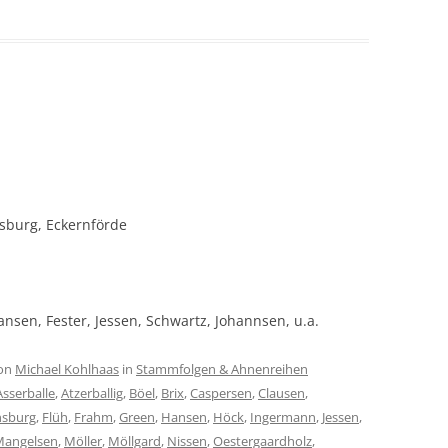
nsburg, Eckernförde
sen, Fester, Jessen, Schwartz, Johannsen, u.a.
on
Michael Kohlhaas
in
Stammfolgen & Ahnenreihen
Asserballe
,
Atzerballig
,
Böel
,
Brix
,
Caspersen
,
Clausen
,
nsburg
,
Flüh
,
Frahm
,
Green
,
Hansen
,
Höck
,
Ingermann
,
Jessen
,
Mangelsen
,
Möller
,
Möllgard
,
Nissen
,
Oestergaardholz
,