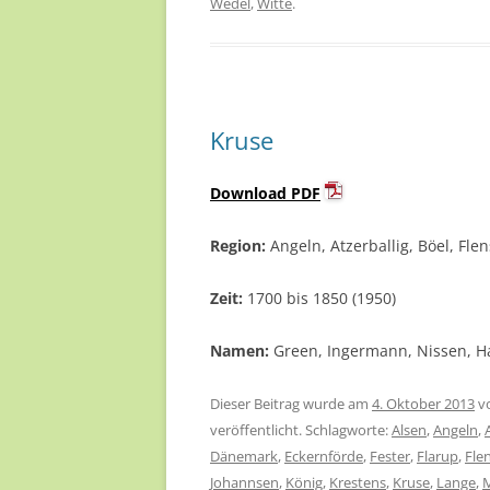
Wedel
,
Witte
.
Kruse
Download PDF
Region:
Angeln, Atzerballig, Böel, Fle
Zeit:
1700 bis 1850 (1950)
Namen:
Green, Ingermann, Nissen, Han
Dieser Beitrag wurde am
4. Oktober 2013
v
veröffentlicht. Schlagworte:
Alsen
,
Angeln
,
Dänemark
,
Eckernförde
,
Fester
,
Flarup
,
Fle
Johannsen
,
König
,
Krestens
,
Kruse
,
Lange
,