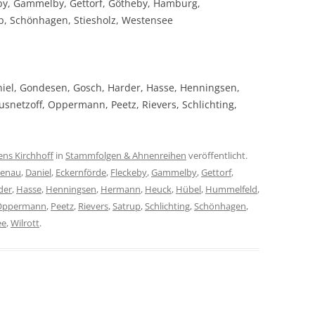
by, Gammelby, Gettorf, Götheby, Hamburg,
p, Schönhagen, Stiesholz, Westensee
iel, Gondesen, Gosch, Harder, Hasse, Henningsen,
snetzoff, Oppermann, Peetz, Rievers, Schlichting,
ens Kirchhoff
in
Stammfolgen & Ahnenreihen
veröffentlicht.
enau
,
Daniel
,
Eckernförde
,
Fleckeby
,
Gammelby
,
Gettorf
,
der
,
Hasse
,
Henningsen
,
Hermann
,
Heuck
,
Hübel
,
Hummelfeld
,
Oppermann
,
Peetz
,
Rievers
,
Satrup
,
Schlichting
,
Schönhagen
,
ee
,
Wilrott
.