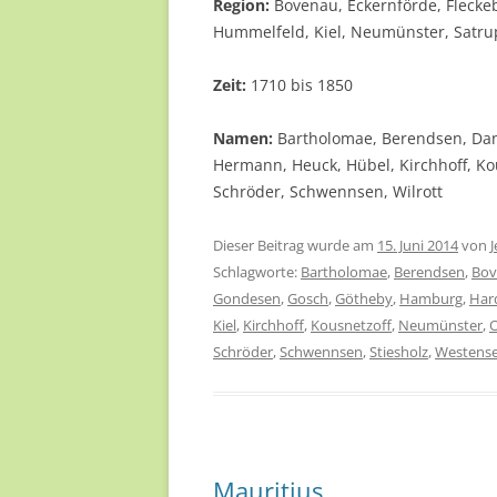
Region:
Bovenau, Eckernförde, Flecke
Hummelfeld, Kiel, Neumünster, Satru
Zeit:
1710 bis 1850
Namen:
Bartholomae, Berendsen, Dan
Hermann, Heuck, Hübel, Kirchhoff, Kou
Schröder, Schwennsen, Wilrott
Dieser Beitrag wurde am
15. Juni 2014
von
J
Schlagworte:
Bartholomae
,
Berendsen
,
Bov
Gondesen
,
Gosch
,
Götheby
,
Hamburg
,
Har
Kiel
,
Kirchhoff
,
Kousnetzoff
,
Neumünster
,
Schröder
,
Schwennsen
,
Stiesholz
,
Westens
Mauritius