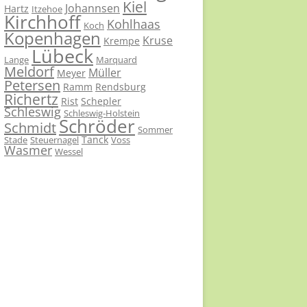
Kiel
Johannsen
Hartz
Itzehoe
Kirchhoff
Kohlhaas
Koch
Kopenhagen
Kruse
Krempe
Lübeck
Lange
Marquard
Meldorf
Müller
Meyer
Petersen
Ramm
Rendsburg
Richertz
Rist
Schepler
Schleswig
Schleswig-Holstein
Schröder
Schmidt
Sommer
Tanck
Stade
Steuernagel
Voss
Wasmer
Wessel