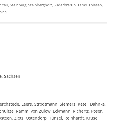
oltau
,
Steinberg
,
Steinbergholz
,
Süderbrarup
,
Tams
,
Thiesen
,
nich
.
e, Sachsen
Berchstede, Leers, Strodtmann, Siemers, Ketel, Dahnke,
chultze, Ramm, von Zülow, Eckmann, Richertz, Poser,
steen, Zietz, Ostendorp, Tünzel, Reinhardt, Kruse,