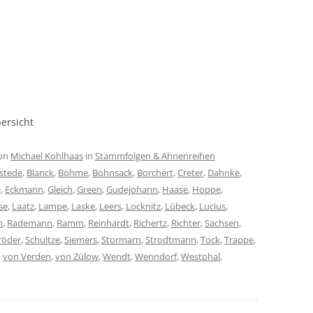
bersicht
on
Michael Kohlhaas
in
Stammfolgen & Ahnenreihen
stede
,
Blanck
,
Böhme
,
Bohnsack
,
Borchert
,
Creter
,
Dahnke
,
e
,
Eckmann
,
Gleich
,
Green
,
Gudejohann
,
Haase
,
Hoppe
,
se
,
Laatz
,
Lampe
,
Laske
,
Leers
,
Locknitz
,
Lübeck
,
Lucius
,
n
,
Rademann
,
Ramm
,
Reinhardt
,
Richertz
,
Richter
,
Sachsen
,
röder
,
Schultze
,
Siemers
,
Stormarn
,
Strodtmann
,
Tock
,
Trappe
,
,
von Verden
,
von Zülow
,
Wendt
,
Wenndorf
,
Westphal
,