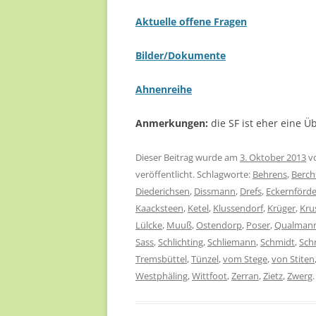
Aktuelle offene Fragen
Bilder/Dokumente
Ahnenreihe
Anmerkungen:
die SF ist eher eine Ü
Dieser Beitrag wurde am
3. Oktober 2013
v
veröffentlicht. Schlagworte:
Behrens
,
Berch
Diederichsen
,
Dissmann
,
Drefs
,
Eckernförd
Kaacksteen
,
Ketel
,
Klussendorf
,
Krüger
,
Kru
Lülcke
,
Muuß
,
Ostendorp
,
Poser
,
Qualman
Sass
,
Schlichting
,
Schliemann
,
Schmidt
,
Sch
Tremsbüttel
,
Tünzel
,
vom Stege
,
von Stiten
Westphäling
,
Wittfoot
,
Zerran
,
Zietz
,
Zwerg
.