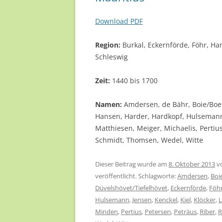
Download PDF
Region:
Burkal, Eckernförde, Föhr, H
Schleswig
Zeit:
1440 bis 1700
Namen:
Amdersen, de Bähr, Boie/Boet
Hansen, Harder, Hardkopf, Hulsemann,
Matthiesen, Meiger, Michaelis, Pertius
Schmidt, Thomsen, Wedel, Witte
Dieser Beitrag wurde am
8. Oktober 2013
v
veröffentlicht. Schlagworte:
Amdersen
,
Boi
Düvelshövet/Tiefelhövet
,
Eckernförde
,
Föh
Hulsemann
,
Jensen
,
Kenckel
,
Kiel
,
Klöcker
,
Minden
,
Pertius
,
Petersen
,
Peträus
,
Riber
,
R