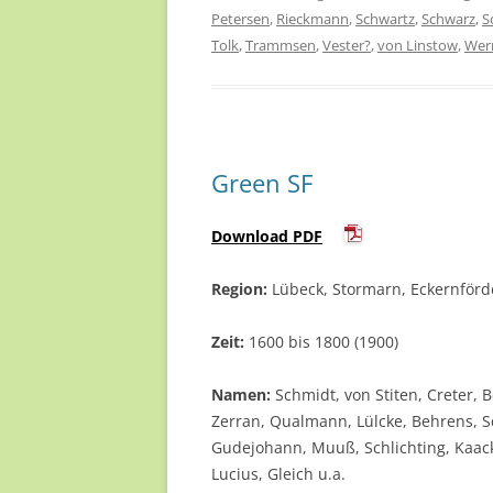
Petersen
,
Rieckmann
,
Schwartz
,
Schwarz
,
S
Tolk
,
Trammsen
,
Vester?
,
von Linstow
,
Wer
Green SF
Download PDF
Region:
Lübeck, Stormarn, Eckernförd
Zeit:
1600 bis 1800 (1900)
Namen:
Schmidt, von Stiten, Creter, 
Zerran, Qualmann, Lülcke, Behrens, S
Gudejohann, Muuß, Schlichting, Kaack
Lucius, Gleich u.a.