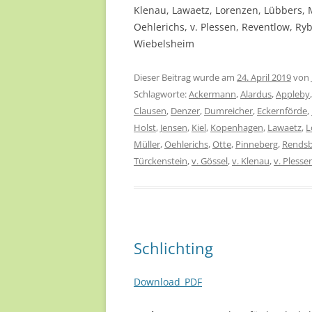
Klenau, Lawaetz, Lorenzen, Lübbers, 
Oehlerichs, v. Plessen, Reventlow, Ryb
Wiebelsheim
Dieser Beitrag wurde am
24. April 2019
von
Schlagworte:
Ackermann
,
Alardus
,
Appleby
Clausen
,
Denzer
,
Dumreicher
,
Eckernförde
,
Holst
,
Jensen
,
Kiel
,
Kopenhagen
,
Lawaetz
,
L
Müller
,
Oehlerichs
,
Otte
,
Pinneberg
,
Rends
Türckenstein
,
v. Gössel
,
v. Klenau
,
v. Plesse
Schlichting
Download_PDF