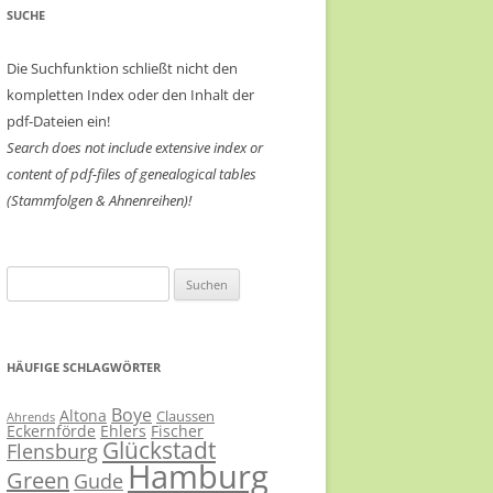
SUCHE
Die Suchfunktion schließt nicht den
kompletten Index oder den Inhalt der
pdf-Dateien ein!
Search does not include extensive index or
content of
pdf-files of genealogical tables
(Stammfolgen & Ahnenreihen)!
Suchen
nach:
HÄUFIGE SCHLAGWÖRTER
Boye
Altona
Claussen
Ahrends
Eckernförde
Ehlers
Fischer
Glückstadt
Flensburg
Hamburg
Green
Gude