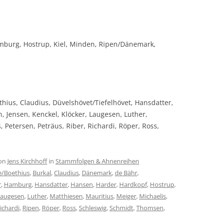
amburg, Hostrup, Kiel, Minden, Ripen/Dänemark,
hius, Claudius, Düvelshövet/Tiefelhövet, Hansdatter,
 Jensen, Kenckel, Klöcker, Laugesen, Luther,
, Petersen, Peträus, Riber, Richardi, Röper, Ross,
on
Jens Kirchhoff
in
Stammfolgen & Ahnenreihen
e/Boethius
,
Burkal
,
Claudius
,
Dänemark
,
de Bähr
,
r
,
Hamburg
,
Hansdatter
,
Hansen
,
Harder
,
Hardkopf
,
Hostrup
,
Laugesen
,
Luther
,
Matthiesen
,
Mauritius
,
Meiger
,
Michaelis
,
ichardi
,
Ripen
,
Röper
,
Ross
,
Schleswig
,
Schmidt
,
Thomsen
,