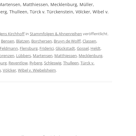
Martensen, Matthiessen, Mecklenburg, Müller,
erg, Thulleen, Türck v. Türckenstein, Völcker, Wibel v.
Jens Kirchhoff
in
Stammfolgen & Ahnenreihen
veröffentlicht.
,
Bensen
,
Blatzen
,
Borchersen
,
Bruyn de Wolff
,
Classen
,
Feldmann
,
Flensburg
,
Friderici
,
Glückstadt
,
Gossel
,
Heldt
,
orenzen
,
Lübbers
,
Martensen
,
Matthiessen
,
Mecklenburg
,
burg
,
Reventlow
,
Ryberg
,
Schleswig
,
Thulleen
,
Türck v.
n
,
Völcker
,
Wibel v. Wiebelsheim
.