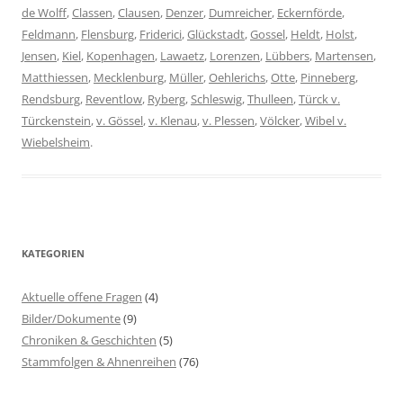
de Wolff
,
Classen
,
Clausen
,
Denzer
,
Dumreicher
,
Eckernförde
,
Feldmann
,
Flensburg
,
Friderici
,
Glückstadt
,
Gossel
,
Heldt
,
Holst
,
Jensen
,
Kiel
,
Kopenhagen
,
Lawaetz
,
Lorenzen
,
Lübbers
,
Martensen
,
Matthiessen
,
Mecklenburg
,
Müller
,
Oehlerichs
,
Otte
,
Pinneberg
,
Rendsburg
,
Reventlow
,
Ryberg
,
Schleswig
,
Thulleen
,
Türck v.
Türckenstein
,
v. Gössel
,
v. Klenau
,
v. Plessen
,
Völcker
,
Wibel v.
Wiebelsheim
.
KATEGORIEN
Aktuelle offene Fragen
(4)
Bilder/Dokumente
(9)
Chroniken & Geschichten
(5)
Stammfolgen & Ahnenreihen
(76)