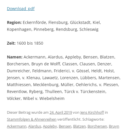
Download_pdf
Region:
Eckernförde, Flensburg, Glückstadt, Kiel,
Kopenhagen, Pinneberg, Rendsburg, Schleswig
Zeit:
1600 bis 1850
Namen:
Ackermann, Alardus, Appleby, Bensen, Blatzen,
Borchersen, Bruyn de Wolff, Classen, Clausen, Denzer,
Dumreicher, Feldmann, Friderici, v. Gössel, Heldt, Holst,
Jensen, v. Klenau, Lawaetz, Lorenzen, Lübbers, Martensen,
Matthiessen, Mecklenburg, Müller, Oehlerichs, v. Plessen,
Reventlow, Ryberg, Thulleen, Türck v. Türckenstein,
Völcker, Wibel v. Wiebelsheim
Dieser Beitrag wurde am
24. April 2019
von
Jens Kirchhoff
in
Stammfolgen & Ahnenreihen
veröffentlicht. Schlagworte:
Ackermann
,
Alardus
,
Appleby
,
Bensen
,
Blatzen
,
Borchersen
,
Bruyn