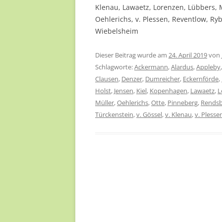
Klenau, Lawaetz, Lorenzen, Lübbers, 
Oehlerichs, v. Plessen, Reventlow, Ryb
Wiebelsheim
Dieser Beitrag wurde am
24. April 2019
von
Schlagworte:
Ackermann
,
Alardus
,
Appleby
Clausen
,
Denzer
,
Dumreicher
,
Eckernförde
,
Holst
,
Jensen
,
Kiel
,
Kopenhagen
,
Lawaetz
,
L
Müller
,
Oehlerichs
,
Otte
,
Pinneberg
,
Rends
Türckenstein
,
v. Gössel
,
v. Klenau
,
v. Plesse