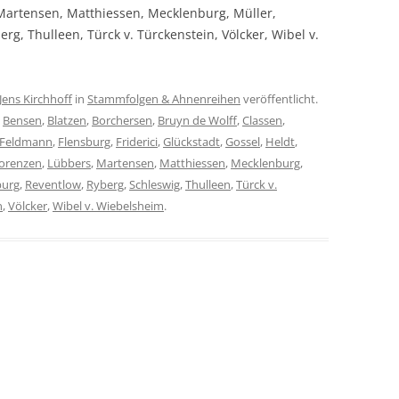
Martensen, Matthiessen, Mecklenburg, Müller,
erg, Thulleen, Türck v. Türckenstein, Völcker, Wibel v.
Jens Kirchhoff
in
Stammfolgen & Ahnenreihen
veröffentlicht.
,
Bensen
,
Blatzen
,
Borchersen
,
Bruyn de Wolff
,
Classen
,
Feldmann
,
Flensburg
,
Friderici
,
Glückstadt
,
Gossel
,
Heldt
,
orenzen
,
Lübbers
,
Martensen
,
Matthiessen
,
Mecklenburg
,
burg
,
Reventlow
,
Ryberg
,
Schleswig
,
Thulleen
,
Türck v.
n
,
Völcker
,
Wibel v. Wiebelsheim
.