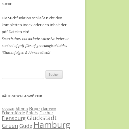
SUCHE
Die Suchfunktion schließt nicht den
kompletten Index oder den Inhalt der
pdf-Dateien ein!
Search does not include extensive index or
content of
pdf-files of genealogical tables
(Stammfolgen & Ahnenreihen)!
Suchen
nach:
HÄUFIGE SCHLAGWÖRTER
Boye
Altona
Claussen
Ahrends
Eckernförde
Ehlers
Fischer
Glückstadt
Flensburg
Hamburg
Green
Gude