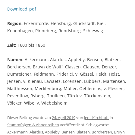
Download_pdf
Region:
Eckernförde, Flensburg, Glückstadt, Kiel,
Kopenhagen, Pinneberg, Rendsburg, Schleswig
Zeit:
1600 bis 1850
Namen:
Ackermann, Alardus, Appleby, Bensen, Blatzen,
Borchersen, Bruyn de Wolff, Classen, Clausen, Denzer,
Dumreicher, Feldmann, Friderici, v. Gössel, Heldt, Holst,
Jensen, v. Klenau, Lawaetz, Lorenzen, Lübbers, Martensen,
Matthiessen, Mecklenburg, Müller, Oehlerichs, v. Plessen,
Reventlow, Ryberg, Thulleen, Türck v. Türckenstein,
Völcker, Wibel v. Wiebelsheim
Dieser Beitrag wurde am
24. April 2019
von
Jens Kirchhoff
in
Stammfolgen & Ahnenreihen
veröffentlicht. Schlagworte:
Ackermann
,
Alardus
,
Appleby
,
Bensen
,
Blatzen
,
Borchersen
,
Bruyn