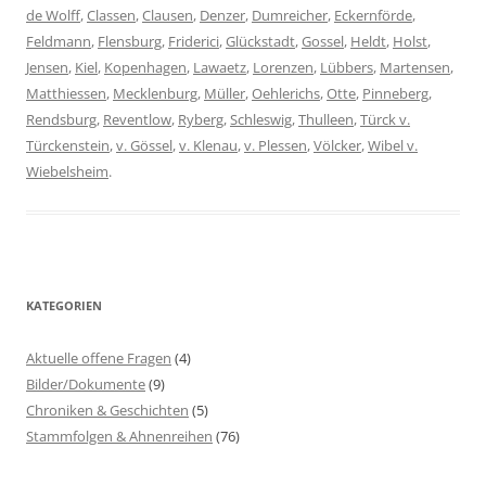
de Wolff
,
Classen
,
Clausen
,
Denzer
,
Dumreicher
,
Eckernförde
,
Feldmann
,
Flensburg
,
Friderici
,
Glückstadt
,
Gossel
,
Heldt
,
Holst
,
Jensen
,
Kiel
,
Kopenhagen
,
Lawaetz
,
Lorenzen
,
Lübbers
,
Martensen
,
Matthiessen
,
Mecklenburg
,
Müller
,
Oehlerichs
,
Otte
,
Pinneberg
,
Rendsburg
,
Reventlow
,
Ryberg
,
Schleswig
,
Thulleen
,
Türck v.
Türckenstein
,
v. Gössel
,
v. Klenau
,
v. Plessen
,
Völcker
,
Wibel v.
Wiebelsheim
.
KATEGORIEN
Aktuelle offene Fragen
(4)
Bilder/Dokumente
(9)
Chroniken & Geschichten
(5)
Stammfolgen & Ahnenreihen
(76)