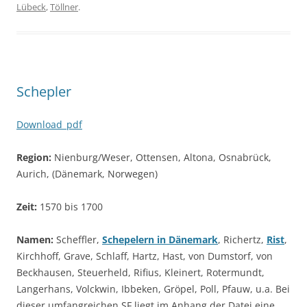
Lübeck
,
Töllner
.
Schepler
Download_pdf
Region:
Nienburg/Weser, Ottensen, Altona, Osnabrück,
Aurich, (Dänemark, Norwegen)
Zeit:
1570 bis 1700
Namen:
Scheffler,
Schepelern in Dänemark
, Richertz,
Rist
,
Kirchhoff, Grave, Schlaff, Hartz, Hast, von Dumstorf, von
Beckhausen, Steuerheld, Rifius, Kleinert, Rotermundt,
Langerhans, Volckwin, Ibbeken, Gröpel, Poll, Pfauw, u.a. Bei
dieser umfangreichen SF liegt im Anhang der Datei eine