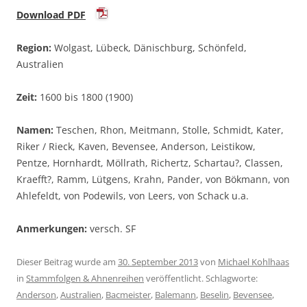
Download PDF
Region:
Wolgast, Lübeck, Dänischburg, Schönfeld,
Australien
Zeit:
1600 bis 1800 (1900)
Namen:
Teschen, Rhon, Meitmann, Stolle, Schmidt, Kater,
Riker / Rieck, Kaven, Bevensee, Anderson, Leistikow,
Pentze, Hornhardt, Möllrath, Richertz, Schartau?, Classen,
Kraefft?, Ramm, Lütgens, Krahn, Pander, von Bökmann, von
Ahlefeldt, von Podewils, von Leers, von Schack u.a.
Anmerkungen:
versch. SF
Dieser Beitrag wurde am
30. September 2013
von
Michael Kohlhaas
in
Stammfolgen & Ahnenreihen
veröffentlicht. Schlagworte:
Anderson
,
Australien
,
Bacmeister
,
Balemann
,
Beselin
,
Bevensee
,