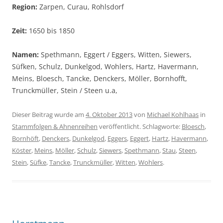
Region:
Zarpen, Curau, Rohlsdorf
Zeit:
1650 bis 1850
Namen:
Spethmann, Eggert / Eggers, Witten, Siewers,
Süfken, Schulz, Dunkelgod, Wohlers, Hartz, Havermann,
Meins, Bloesch, Tancke, Denckers, Möller, Bornhofft,
Trunckmüller, Stein / Steen u.a,
Dieser Beitrag wurde am
4. Oktober 2013
von
Michael Kohlhaas
in
Stammfolgen & Ahnenreihen
veröffentlicht. Schlagworte:
Bloesch
,
Bornhöft
,
Denckers
,
Dunkelgod
,
Eggers
,
Eggert
,
Hartz
,
Havermann
,
Köster
,
Meins
,
Möller
,
Schulz
,
Siewers
,
Spethmann
,
Stau
,
Steen
,
Stein
,
Süfke
,
Tancke
,
Trunckmüller
,
Witten
,
Wohlers
.