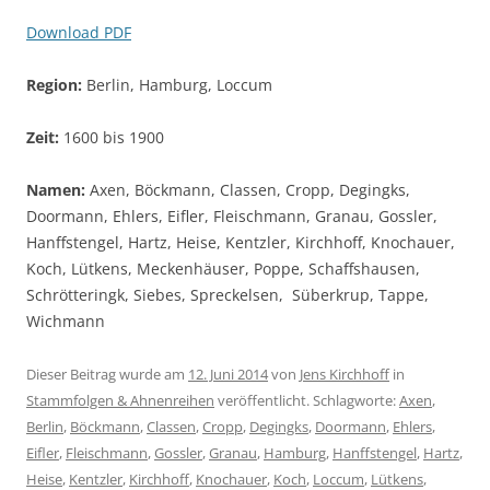
Download PDF
Region:
Berlin, Hamburg, Loccum
Zeit:
1600 bis 1900
Namen:
Axen, Böckmann, Classen, Cropp, Degingks,
Doormann, Ehlers, Eifler, Fleischmann, Granau, Gossler,
Hanffstengel, Hartz, Heise, Kentzler, Kirchhoff, Knochauer,
Koch, Lütkens, Meckenhäuser, Poppe, Schaffshausen,
Schrötteringk, Siebes, Spreckelsen, Süberkrup, Tappe,
Wichmann
Dieser Beitrag wurde am
12. Juni 2014
von
Jens Kirchhoff
in
Stammfolgen & Ahnenreihen
veröffentlicht. Schlagworte:
Axen
,
Berlin
,
Böckmann
,
Classen
,
Cropp
,
Degingks
,
Doormann
,
Ehlers
,
Eifler
,
Fleischmann
,
Gossler
,
Granau
,
Hamburg
,
Hanffstengel
,
Hartz
,
Heise
,
Kentzler
,
Kirchhoff
,
Knochauer
,
Koch
,
Loccum
,
Lütkens
,