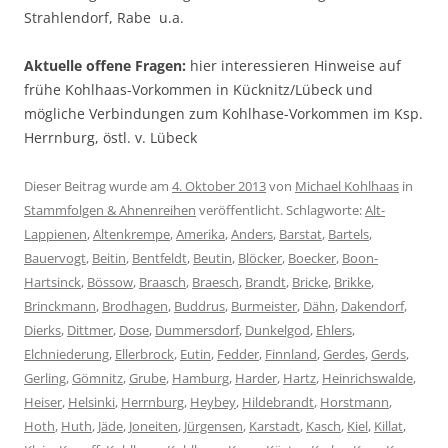
Strahlendorf, Rabe u.a.
Aktuelle offene Fragen:
hier interessieren Hinweise auf
frühe Kohlhaas-Vorkommen in Kücknitz/Lübeck und
mögliche Verbindungen zum Kohlhase-Vorkommen im Ksp.
Herrnburg, östl. v. Lübeck
Dieser Beitrag wurde am
4. Oktober 2013
von
Michael Kohlhaas
in
Stammfolgen & Ahnenreihen
veröffentlicht. Schlagworte:
Alt-
Lappienen
,
Altenkrempe
,
Amerika
,
Anders
,
Barstat
,
Bartels
,
Bauervogt
,
Beitin
,
Bentfeldt
,
Beutin
,
Blöcker
,
Boecker
,
Boon-
Hartsinck
,
Bössow
,
Braasch
,
Braesch
,
Brandt
,
Bricke
,
Brikke
,
Brinckmann
,
Brodhagen
,
Buddrus
,
Burmeister
,
Dähn
,
Dakendorf
,
Dierks
,
Dittmer
,
Dose
,
Dummersdorf
,
Dunkelgod
,
Ehlers
,
Elchniederung
,
Ellerbrock
,
Eutin
,
Fedder
,
Finnland
,
Gerdes
,
Gerds
,
Gerling
,
Gömnitz
,
Grube
,
Hamburg
,
Harder
,
Hartz
,
Heinrichswalde
,
Heiser
,
Helsinki
,
Herrnburg
,
Heybey
,
Hildebrandt
,
Horstmann
,
Hoth
,
Huth
,
Jäde
,
Joneiten
,
Jürgensen
,
Karstadt
,
Kasch
,
Kiel
,
Killat
,