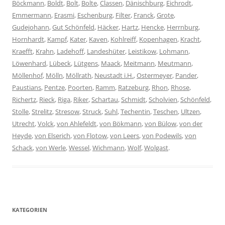
Böckmann
,
Boldt
,
Bolt
,
Bolte
,
Classen
,
Dänischburg
,
Eichrodt
,
Emmermann
,
Erasmi
,
Eschenburg
,
Filter
,
Franck
,
Grote
,
Gudejohann
,
Gut Schönfeld
,
Häcker
,
Hartz
,
Hencke
,
Herrnburg
,
Hornhardt
,
Kampf
,
Kater
,
Kaven
,
Kohlreiff
,
Kopenhagen
,
Kracht
,
Kraefft
,
Krahn
,
Ladehoff
,
Landeshüter
,
Leistikow
,
Lohmann
,
Löwenhard
,
Lübeck
,
Lütgens
,
Maack
,
Meitmann
,
Meutmann
,
Möllenhof
,
Mölln
,
Möllrath
,
Neustadt i.H.
,
Ostermeyer
,
Pander
,
Paustians
,
Pentze
,
Poorten
,
Ramm
,
Ratzeburg
,
Rhon
,
Rhose
,
Richertz
,
Rieck
,
Riga
,
Riker
,
Schartau
,
Schmidt
,
Scholvien
,
Schönfeld
,
Stolle
,
Strelitz
,
Stresow
,
Struck
,
Suhl
,
Techentin
,
Teschen
,
Ultzen
,
Utrecht
,
Volck
,
von Ahlefeldt
,
von Bökmann
,
von Bülow
,
von der
Heyde
,
von Elserich
,
von Flotow
,
von Leers
,
von Podewils
,
von
Schack
,
von Werle
,
Wessel
,
Wichmann
,
Wolf
,
Wolgast
.
KATEGORIEN