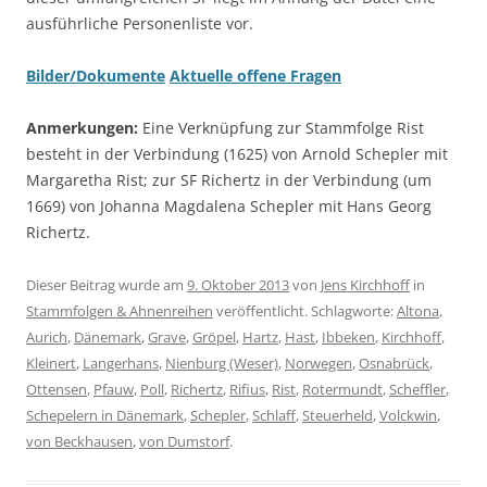
ausführliche Personenliste vor.
Bilder/Dokumente
Aktuelle offene Fragen
Anmerkungen:
Eine Verknüpfung zur Stammfolge Rist
besteht in der Verbindung (1625) von Arnold Schepler mit
Margaretha Rist; zur SF Richertz in der Verbindung (um
1669) von Johanna Magdalena Schepler mit Hans Georg
Richertz.
Dieser Beitrag wurde am
9. Oktober 2013
von
Jens Kirchhoff
in
Stammfolgen & Ahnenreihen
veröffentlicht. Schlagworte:
Altona
,
Aurich
,
Dänemark
,
Grave
,
Gröpel
,
Hartz
,
Hast
,
Ibbeken
,
Kirchhoff
,
Kleinert
,
Langerhans
,
Nienburg (Weser)
,
Norwegen
,
Osnabrück
,
Ottensen
,
Pfauw
,
Poll
,
Richertz
,
Rifius
,
Rist
,
Rotermundt
,
Scheffler
,
Schepelern in Dänemark
,
Schepler
,
Schlaff
,
Steuerheld
,
Volckwin
,
von Beckhausen
,
von Dumstorf
.