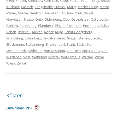
Klein
,
Knopff
,
Kohlhaas
,
Kohlhase
,
Kopp
,
Köster
,
Krahn
,
Krey
,
Kruse
,
Kücknitz
,
Laatsch
,
Langemake
,
Lübeck
,
Marly
,
Mecklenburg
,
Mette
,
Meyer
,
Mielke
,
Neukirch
,
Neustadt i.H.
,
New York
,
Nickel
,
Norwegen
,
Nusse
,
Ohio
,
Oldenburg
,
Oslo
,
Ostholstein
,
Ostpreußen
,
Paetow
,
Petersberg
,
Plambeck
,
Plöger
,
Plümecke
,
Pommern
,
Rabe
,
Raben
,
Ratekau
,
Rieken
,
Röper
,
Ruge
,
Sankt Georgsberg
,
Schlichting
,
Schönberg
,
Seidelin
,
Siems
,
Singer
,
Sterley
,
Stettin
,
Stockmann
,
Stoltenberg
,
Strahlendorf
,
Stuht
,
Südafrika
,
Swinemünde
,
Sydecum
,
von Destinon
,
von Hein
,
von Liebert
,
von
Witzleben
,
Voss
,
Wahrsow
,
Wenzel
,
Werderhaus
,
Werner
,
Wicke
,
Wiese
,
Zerrath
.
Köster
Download PDF