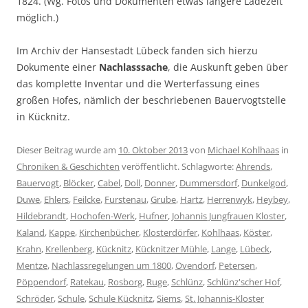
1824. (Wg. Fotos und Dokumenten etwas längere Ladezeit
möglich.)
Im Archiv der Hansestadt Lübeck fanden sich hierzu
Dokumente einer
Nachlasssache
, die Auskunft geben über
das komplette Inventar und die Werterfassung eines
großen Hofes, nämlich der beschriebenen Bauervogtstelle
in Kücknitz.
Dieser Beitrag wurde am
10. Oktober 2013
von
Michael Kohlhaas
in
Chroniken & Geschichten
veröffentlicht. Schlagworte:
Ahrends
,
Bauervogt
,
Blöcker
,
Cabel
,
Doll
,
Donner
,
Dummersdorf
,
Dunkelgod
,
Duwe
,
Ehlers
,
Feilcke
,
Furstenau
,
Grube
,
Hartz
,
Herrenwyk
,
Heybey
,
Hildebrandt
,
Hochofen-Werk
,
Hufner
,
Johannis Jungfrauen Kloster
,
Kaland
,
Kappe
,
Kirchenbücher
,
Klosterdörfer
,
Kohlhaas
,
Köster
,
Krahn
,
Krellenberg
,
Kücknitz
,
Kücknitzer Mühle
,
Lange
,
Lübeck
,
Mentze
,
Nachlassregelungen um 1800
,
Ovendorf
,
Petersen
,
Pöppendorf
,
Ratekau
,
Rosborg
,
Ruge
,
Schlünz
,
Schlünz'scher Hof
,
Schröder
,
Schule
,
Schule Kücknitz
,
Siems
,
St. Johannis-Kloster