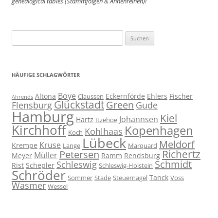
genealogical tables (Stammfolgen & Ahnenreihen)!
Suchen
nach:
HÄUFIGE SCHLAGWÖRTER
Boye
Altona
Eckernförde
Ehlers
Fischer
Claussen
Ahrends
Glückstadt
Green
Flensburg
Gude
Hamburg
Kiel
Johannsen
Hartz
Itzehoe
Kirchhoff
Kopenhagen
Kohlhaas
Koch
Lübeck
Meldorf
Kruse
Krempe
Lange
Marquard
Richertz
Petersen
Müller
Meyer
Ramm
Rendsburg
Schmidt
Schleswig
Rist
Schepler
Schleswig-Holstein
Schröder
Tanck
Sommer
Stade
Steuernagel
Voss
Wasmer
Wessel