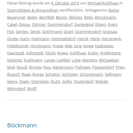
Dieser Beitrag wurde am
4. Oktober 2013
von
Michael Kohlhaas
in
Stammfolgen & Ahnenreihen
veröffentlicht. Schlagworte:
Barbe
,
Bauervogt
,
Beitin
,
Bentfeld
,
Beutin
,
Blöcker
,
Böbs
,
Brinckmann
,
Cabel
,
Dissau
,
Dittmer
,
Dummersdorf
,
Dunkelgod
,
Ehlers
,
Evers
,
Fick
,
Gerdes
,
Gerds
,
Gothmund
,
Grahl
,
Grammersdorf
,
Grassau
,
Grube
,
Hartz
,
Heitmann
,
Hemmelsdorf
,
Henck
,
Henk
,
Herrenwyk
,
Hildebrandt
,
Horstmann
,
Howe
,
Jäde
,
Jung
,
Junge
,
Kaaksteen
,
Kaarstedt
,
Kahrstedt
,
Klook
,
Knees
,
Kohlhaas
,
Krahn
,
Krellenberg
,
Kücknitz
,
Kuhlmann
,
Lange
,
Lokfeld
,
Lütje
,
Martens
,
Michaelsen
,
Moll
,
Muuß
,
Myrow
,
Nau
,
Nevermann
,
Palingen
,
Pöppendorf
,
Prien
,
Ruesch
,
Ruge
,
Runge
,
Schattin
,
Schröder
,
Schünemann
,
Sellmann
,
Siems
,
Steen
,
Sternberg
,
Stuht
,
Süfke
,
Teutendorf
,
Wehde
,
Wilmsdorf
,
Wulff
.
Böckmann