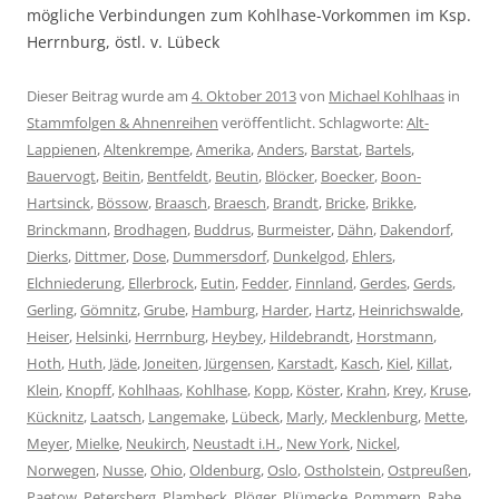
mögliche Verbindungen zum Kohlhase-Vorkommen im Ksp.
Herrnburg, östl. v. Lübeck
Dieser Beitrag wurde am
4. Oktober 2013
von
Michael Kohlhaas
in
Stammfolgen & Ahnenreihen
veröffentlicht. Schlagworte:
Alt-
Lappienen
,
Altenkrempe
,
Amerika
,
Anders
,
Barstat
,
Bartels
,
Bauervogt
,
Beitin
,
Bentfeldt
,
Beutin
,
Blöcker
,
Boecker
,
Boon-
Hartsinck
,
Bössow
,
Braasch
,
Braesch
,
Brandt
,
Bricke
,
Brikke
,
Brinckmann
,
Brodhagen
,
Buddrus
,
Burmeister
,
Dähn
,
Dakendorf
,
Dierks
,
Dittmer
,
Dose
,
Dummersdorf
,
Dunkelgod
,
Ehlers
,
Elchniederung
,
Ellerbrock
,
Eutin
,
Fedder
,
Finnland
,
Gerdes
,
Gerds
,
Gerling
,
Gömnitz
,
Grube
,
Hamburg
,
Harder
,
Hartz
,
Heinrichswalde
,
Heiser
,
Helsinki
,
Herrnburg
,
Heybey
,
Hildebrandt
,
Horstmann
,
Hoth
,
Huth
,
Jäde
,
Joneiten
,
Jürgensen
,
Karstadt
,
Kasch
,
Kiel
,
Killat
,
Klein
,
Knopff
,
Kohlhaas
,
Kohlhase
,
Kopp
,
Köster
,
Krahn
,
Krey
,
Kruse
,
Kücknitz
,
Laatsch
,
Langemake
,
Lübeck
,
Marly
,
Mecklenburg
,
Mette
,
Meyer
,
Mielke
,
Neukirch
,
Neustadt i.H.
,
New York
,
Nickel
,
Norwegen
,
Nusse
,
Ohio
,
Oldenburg
,
Oslo
,
Ostholstein
,
Ostpreußen
,
Paetow
,
Petersberg
,
Plambeck
,
Plöger
,
Plümecke
,
Pommern
,
Rabe
,