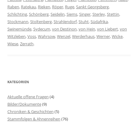
Raben
,
Ratekau
,
Rieken
,
Röper
,
Ruge
,
Sankt Georgsberg
,
Schlichting
,
Schönberg
,
Seidelin
,
Siems
,
Singer
,
Sterley
,
Stettin
,
Stockmann
,
Stoltenberg
,
Strahlendorf
,
Stuht
,
Südafrika
,
Swinemünde
,
Sydecum
,
von Destinon
,
von Hein
,
von Liebert
,
von
Witzleben
,
Voss
,
Wahrsow
,
Wenzel
,
Werderhaus
,
Werner
,
Wicke
,
Wiese
,
Zerrath
.
KATEGORIEN
Aktuelle offene Fragen
(4)
Bilder/Dokumente
(9)
Chroniken & Geschichten
(5)
Stammfolgen & Ahnenreihen
(76)