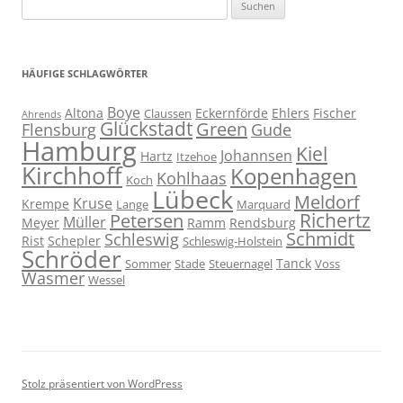
Suchen
nach:
HÄUFIGE SCHLAGWÖRTER
Boye
Altona
Eckernförde
Ehlers
Fischer
Claussen
Ahrends
Glückstadt
Green
Flensburg
Gude
Hamburg
Kiel
Johannsen
Hartz
Itzehoe
Kirchhoff
Kopenhagen
Kohlhaas
Koch
Lübeck
Meldorf
Kruse
Krempe
Lange
Marquard
Richertz
Petersen
Müller
Meyer
Ramm
Rendsburg
Schmidt
Schleswig
Rist
Schepler
Schleswig-Holstein
Schröder
Tanck
Sommer
Stade
Steuernagel
Voss
Wasmer
Wessel
Stolz präsentiert von WordPress