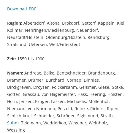
Download_PDF
Region:
Albersdorf, Altona, Brokdorf, Gettorf, Kappeln, Kiel,
Kollmar, Nehringen/Mecklenburg, Neuendorf,
Neustadt/Holstein, Oldenburg/Holstein, Rendsburg,
Stralsund, Uetersen, Welt/Eiderstedt
Zeit:
1550 bis 1900
Namen:
Andreae, Balke, Bentschneider, Brandenburg,
Brammer, Brümer, Burchard, Cornap, Dinnies,
Dirckgreven, Droysen, Folckersahm, Geismer, Giese, Götke,
Götten, Grassau, von Hagemeister, Hass, Heering, Holsten,
Horn, Jensen, Krüger, Lassen, Michaelis, Möllenhof,
Niemann, von Normann, Petzold, Reinke, Rickers, Ripen,
Schlichtkrull, Schneider, Schröder, Sigismund, Strath,
Suhm
, Telemann, Wedderkop, Wegener, Weinholz,
Wessling