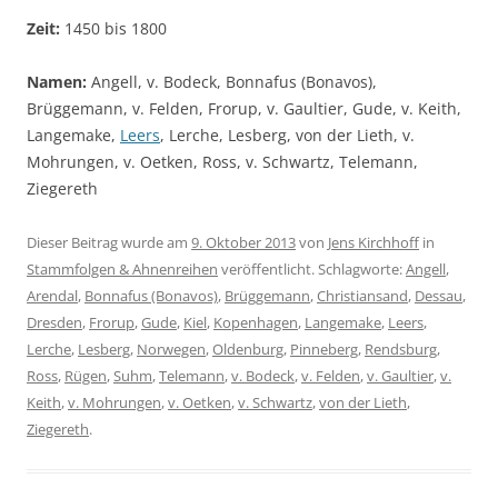
Zeit:
1450 bis 1800
Namen:
Angell, v. Bodeck, Bonnafus (Bonavos),
Brüggemann, v. Felden, Frorup, v. Gaultier, Gude, v. Keith,
Langemake,
Leers
, Lerche, Lesberg, von der Lieth, v.
Mohrungen, v. Oetken, Ross, v. Schwartz, Telemann,
Ziegereth
Dieser Beitrag wurde am
9. Oktober 2013
von
Jens Kirchhoff
in
Stammfolgen & Ahnenreihen
veröffentlicht. Schlagworte:
Angell
,
Arendal
,
Bonnafus (Bonavos)
,
Brüggemann
,
Christiansand
,
Dessau
,
Dresden
,
Frorup
,
Gude
,
Kiel
,
Kopenhagen
,
Langemake
,
Leers
,
Lerche
,
Lesberg
,
Norwegen
,
Oldenburg
,
Pinneberg
,
Rendsburg
,
Ross
,
Rügen
,
Suhm
,
Telemann
,
v. Bodeck
,
v. Felden
,
v. Gaultier
,
v.
Keith
,
v. Mohrungen
,
v. Oetken
,
v. Schwartz
,
von der Lieth
,
Ziegereth
.