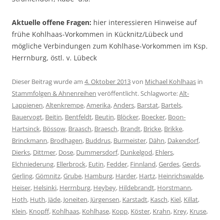
Aktuelle offene Fragen:
hier interessieren Hinweise auf
frühe Kohlhaas-Vorkommen in Kücknitz/Lübeck und
mögliche Verbindungen zum Kohlhase-Vorkommen im Ksp.
Herrnburg, östl. v. Lübeck
Dieser Beitrag wurde am
4. Oktober 2013
von
Michael Kohlhaas
in
Stammfolgen & Ahnenreihen
veröffentlicht. Schlagworte:
Alt-
Lappienen
,
Altenkrempe
,
Amerika
,
Anders
,
Barstat
,
Bartels
,
Bauervogt
,
Beitin
,
Bentfeldt
,
Beutin
,
Blöcker
,
Boecker
,
Boon-
Hartsinck
,
Bössow
,
Braasch
,
Braesch
,
Brandt
,
Bricke
,
Brikke
,
Brinckmann
,
Brodhagen
,
Buddrus
,
Burmeister
,
Dähn
,
Dakendorf
,
Dierks
,
Dittmer
,
Dose
,
Dummersdorf
,
Dunkelgod
,
Ehlers
,
Elchniederung
,
Ellerbrock
,
Eutin
,
Fedder
,
Finnland
,
Gerdes
,
Gerds
,
Gerling
,
Gömnitz
,
Grube
,
Hamburg
,
Harder
,
Hartz
,
Heinrichswalde
,
Heiser
,
Helsinki
,
Herrnburg
,
Heybey
,
Hildebrandt
,
Horstmann
,
Hoth
,
Huth
,
Jäde
,
Joneiten
,
Jürgensen
,
Karstadt
,
Kasch
,
Kiel
,
Killat
,
Klein
,
Knopff
,
Kohlhaas
,
Kohlhase
,
Kopp
,
Köster
,
Krahn
,
Krey
,
Kruse
,