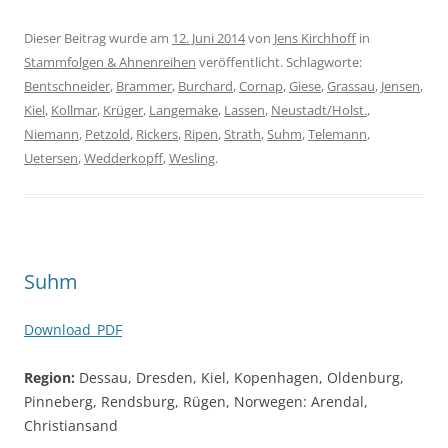
Dieser Beitrag wurde am
12. Juni 2014
von
Jens Kirchhoff
in
Stammfolgen & Ahnenreihen
veröffentlicht. Schlagworte:
Bentschneider
,
Brammer
,
Burchard
,
Cornap
,
Giese
,
Grassau
,
Jensen
,
Kiel
,
Kollmar
,
Krüger
,
Langemake
,
Lassen
,
Neustadt/Holst.
,
Niemann
,
Petzold
,
Rickers
,
Ripen
,
Strath
,
Suhm
,
Telemann
,
Uetersen
,
Wedderkopff
,
Wesling
.
Suhm
Download_PDF
Region:
Dessau, Dresden, Kiel, Kopenhagen, Oldenburg,
Pinneberg, Rendsburg, Rügen, Norwegen: Arendal,
Christiansand