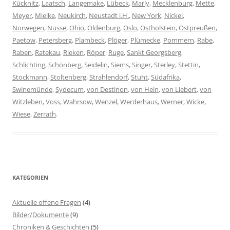
Kücknitz
,
Laatsch
,
Langemake
,
Lübeck
,
Marly
,
Mecklenburg
,
Mette
,
Meyer
,
Mielke
,
Neukirch
,
Neustadt i.H.
,
New York
,
Nickel
,
Norwegen
,
Nusse
,
Ohio
,
Oldenburg
,
Oslo
,
Ostholstein
,
Ostpreußen
,
Paetow
,
Petersberg
,
Plambeck
,
Plöger
,
Plümecke
,
Pommern
,
Rabe
,
Raben
,
Ratekau
,
Rieken
,
Röper
,
Ruge
,
Sankt Georgsberg
,
Schlichting
,
Schönberg
,
Seidelin
,
Siems
,
Singer
,
Sterley
,
Stettin
,
Stockmann
,
Stoltenberg
,
Strahlendorf
,
Stuht
,
Südafrika
,
Swinemünde
,
Sydecum
,
von Destinon
,
von Hein
,
von Liebert
,
von
Witzleben
,
Voss
,
Wahrsow
,
Wenzel
,
Werderhaus
,
Werner
,
Wicke
,
Wiese
,
Zerrath
.
KATEGORIEN
Aktuelle offene Fragen
(4)
Bilder/Dokumente
(9)
Chroniken & Geschichten
(5)