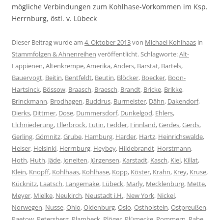
mögliche Verbindungen zum Kohlhase-Vorkommen im Ksp.
Herrnburg, östl. v. Lübeck
Dieser Beitrag wurde am
4. Oktober 2013
von
Michael Kohlhaas
in
Stammfolgen & Ahnenreihen
veröffentlicht. Schlagworte:
Alt-
Lappienen
,
Altenkrempe
,
Amerika
,
Anders
,
Barstat
,
Bartels
,
Bauervogt
,
Beitin
,
Bentfeldt
,
Beutin
,
Blöcker
,
Boecker
,
Boon-
Hartsinck
,
Bössow
,
Braasch
,
Braesch
,
Brandt
,
Bricke
,
Brikke
,
Brinckmann
,
Brodhagen
,
Buddrus
,
Burmeister
,
Dähn
,
Dakendorf
,
Dierks
,
Dittmer
,
Dose
,
Dummersdorf
,
Dunkelgod
,
Ehlers
,
Elchniederung
,
Ellerbrock
,
Eutin
,
Fedder
,
Finnland
,
Gerdes
,
Gerds
,
Gerling
,
Gömnitz
,
Grube
,
Hamburg
,
Harder
,
Hartz
,
Heinrichswalde
,
Heiser
,
Helsinki
,
Herrnburg
,
Heybey
,
Hildebrandt
,
Horstmann
,
Hoth
,
Huth
,
Jäde
,
Joneiten
,
Jürgensen
,
Karstadt
,
Kasch
,
Kiel
,
Killat
,
Klein
,
Knopff
,
Kohlhaas
,
Kohlhase
,
Kopp
,
Köster
,
Krahn
,
Krey
,
Kruse
,
Kücknitz
,
Laatsch
,
Langemake
,
Lübeck
,
Marly
,
Mecklenburg
,
Mette
,
Meyer
,
Mielke
,
Neukirch
,
Neustadt i.H.
,
New York
,
Nickel
,
Norwegen
,
Nusse
,
Ohio
,
Oldenburg
,
Oslo
,
Ostholstein
,
Ostpreußen
,
Paetow
,
Petersberg
,
Plambeck
,
Plöger
,
Plümecke
,
Pommern
,
Rabe
,