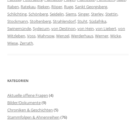
Raben
,
Ratekau
,
Rieken
,
Röper
,
Ruge
,
Sankt Georgsberg
,
Schlichting
,
Schönberg
,
Seidelin
,
Siems
,
Singer
,
Sterley
,
Stettin
,
Stockmann
,
Stoltenberg
,
Strahlendorf
,
Stuht
,
Südafrika
,
Swinemünde
,
Sydecum
,
von Destinon
,
von Hein
,
von Liebert
,
von
Witzleben
,
Voss
,
Wahrsow
,
Wenzel
,
Werderhaus
,
Werner
,
Wicke
,
Wiese
,
Zerrath
.
KATEGORIEN
Aktuelle offene Fragen
(4)
Bilder/Dokumente
(9)
Chroniken & Geschichten
(5)
Stammfolgen & Ahnenreihen
(76)