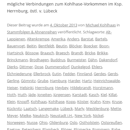
mögliche Verbindungen zum Kohlhase-Vorkommen im Ksp.
Herrnburg, östl. v. Lübeck
Dieser Beitrag wurde am
4. Oktober 2013
von
Michael Kohlhaas
in
Stammfolgen & Ahnenreihen
veröffentlicht. Schlagworte:
Alt-
Lappienen
,
Altenkrempe
,
Amerika
,
Anders
,
Barstat
,
Bartels
,
Bauervogt
,
Beitin
,
Bentfeldt
,
Beutin
,
Blöcker
,
Boecker
,
Boon-
Hartsinck
,
Bössow
,
Braasch
,
Braesch
,
Brandt
,
Bricke
,
Brikke
,
Brinckmann
,
Brodhagen
,
Buddrus
,
Burmeister
,
Dähn
,
Dakendorf
,
Dierks
,
Dittmer
,
Dose
,
Dummersdorf
,
Dunkelgod
,
Ehlers
,
Elchniederung
,
Ellerbrock
,
Eutin
,
Fedder
,
Finnland
,
Gerdes
,
Gerds
,
Gerling
,
Gömnitz
,
Grube
,
Hamburg
,
Harder
,
Hartz
,
Heinrichswalde
,
Heiser
,
Helsinki
,
Herrnburg
,
Heybey
,
Hildebrandt
,
Horstmann
,
Hoth
,
Huth
,
Jäde
,
Joneiten
,
Jürgensen
,
Karstadt
,
Kasch
,
Kiel
,
Killat
,
Klein
,
Knopff
,
Kohlhaas
,
Kohlhase
,
Kopp
,
Köster
,
Krahn
,
Krey
,
Kruse
,
Kücknitz
,
Laatsch
,
Langemake
,
Lübeck
,
Marly
,
Mecklenburg
,
Mette
,
Meyer
,
Mielke
,
Neukirch
,
Neustadt i.H.
,
New York
,
Nickel
,
Norwegen
,
Nusse
,
Ohio
,
Oldenburg
,
Oslo
,
Ostholstein
,
Ostpreußen
,
Paetow
,
Petersberg
,
Plambeck
,
Plöger
,
Plümecke
,
Pommern
,
Rabe
,