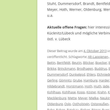
Stuht, Dummersdorf, Brandt, Bentfeld
Meyer, Hoth, Werner, Oldenburg, Wenz
u.a.
Aktuelle offene Fragen:
hier interess
Kücknitz/Lübeck und mögliche Verbi
östl. v. Lübeck
Dieser Beitrag wurde am
4. Oktober 2013
v
veröffentlicht. Schlagworte:
Alt-Lappienen
,
Beitin
,
Bentfeldt
,
Beutin
,
Blöcker
,
Boecker
,
Brikke
,
Brinckmann
,
Brodhagen
,
Buddrus
,
Dummersdorf
,
Dunkelgod
,
Ehlers
,
Elchnied
Gerling
,
Gömnitz
,
Grube
,
Hamburg
,
Harder
Hildebrandt
,
Horstmann
,
Hoth
,
Huth
,
Jäde
Kohlhaas
,
Kohlhase
,
Kopp
,
Köster
,
Krahn
,
K
Mecklenburg
,
Mette
,
Meyer
,
Mielke
,
Neukir
Oldenburg
,
Oslo
,
Ostholstein
,
Ostpreußen
,
Rabe
,
Raben
,
Ratekau
,
Rieken
,
Röper
,
Ruge