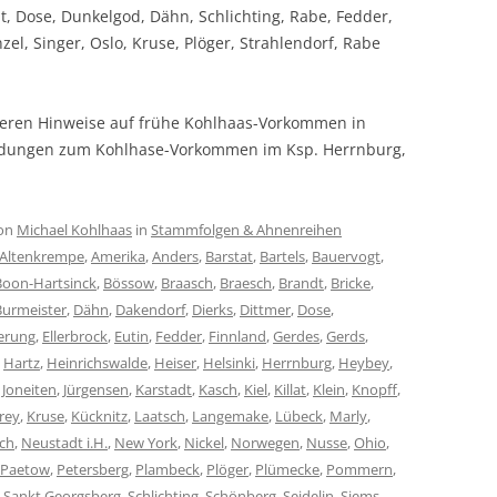
t, Dose, Dunkelgod, Dähn, Schlichting, Rabe, Fedder,
el, Singer, Oslo, Kruse, Plöger, Strahlendorf, Rabe
ieren Hinweise auf frühe Kohlhaas-Vorkommen in
ndungen zum Kohlhase-Vorkommen im Ksp. Herrnburg,
on
Michael Kohlhaas
in
Stammfolgen & Ahnenreihen
Altenkrempe
,
Amerika
,
Anders
,
Barstat
,
Bartels
,
Bauervogt
,
Boon-Hartsinck
,
Bössow
,
Braasch
,
Braesch
,
Brandt
,
Bricke
,
Burmeister
,
Dähn
,
Dakendorf
,
Dierks
,
Dittmer
,
Dose
,
erung
,
Ellerbrock
,
Eutin
,
Fedder
,
Finnland
,
Gerdes
,
Gerds
,
,
Hartz
,
Heinrichswalde
,
Heiser
,
Helsinki
,
Herrnburg
,
Heybey
,
,
Joneiten
,
Jürgensen
,
Karstadt
,
Kasch
,
Kiel
,
Killat
,
Klein
,
Knopff
,
rey
,
Kruse
,
Kücknitz
,
Laatsch
,
Langemake
,
Lübeck
,
Marly
,
ch
,
Neustadt i.H.
,
New York
,
Nickel
,
Norwegen
,
Nusse
,
Ohio
,
Paetow
,
Petersberg
,
Plambeck
,
Plöger
,
Plümecke
,
Pommern
,
,
Sankt Georgsberg
,
Schlichting
,
Schönberg
,
Seidelin
,
Siems
,