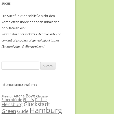
SUCHE
Die Suchfunktion schließt nicht den
kompletten Index oder den Inhalt der
pdf-Dateien ein!
Search does not include extensive index or
content of
pdf-files of genealogical tables
(Stammfolgen & Ahnenreihen)!
Suchen
nach:
HÄUFIGE SCHLAGWÖRTER
Boye
Altona
Claussen
Ahrends
Eckernförde
Ehlers
Fischer
Glückstadt
Flensburg
Hamburg
Green
Gude