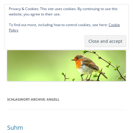
Privacy & Cookies: This site uses cookies. By continuing to use this
Norddeutsche Genealogien
website, you agree to their use.
Michael Kohlhaas und Jens Kirchhoff
To find out more, including how to control cookies, see here:
Cookie
Policy
Zum
Menü
Inhalt
springen
SCHLAGWORT-ARCHIVE:
ANGELL
Suhm