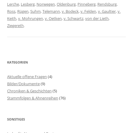
Lerche
,
Lesberg
,
Norwegen
,
Oldenburg
,
Pinneberg
,
Rendsburg
,
Ross
,
Rügen
,
Suhm
,
Telemann
,
v. Bodeck
,
v. Felden
,
v. Gaultier
,
v.
Keith
,
v. Mohrungen
,
v. Oetken
,
v. Schwartz
,
von der Lieth
,
Ziegereth
.
KATEGORIEN
Aktuelle offene Fragen
(4)
Bilder/Dokumente
(9)
Chroniken & Geschichten
(5)
Stammfolgen & Ahnenreihen
(76)
SONSTIGES