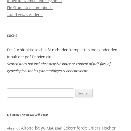
Index für Namen und Regionen
Ein Studentenstammbuch
…und etwas Anderes
SUCHE
Die Suchfunktion schließt nicht den kompletten Index oder den
Inhalt der pdf-Dateien ein!
Search does not include extensive index or content of
pdf-files of
genealogical tables (Stammfolgen & Ahnenreihen)!
Suchen
nach:
HÄUFIGE SCHLAGWÖRTER
Boye
Altona
Eckernförde
Ehlers
Fischer
Claussen
Ahrends