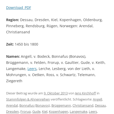
Download_PDF
Region:
Dessau, Dresden, Kiel, Kopenhagen, Oldenburg,
Pinneberg, Rendsburg, Rügen, Norwegen: Arendal,
Christiansand
Zeit:
1450 bis 1800
Namen:
Angell, v. Bodeck, Bonnafus (Bonavos),
Brüggemann, v. Felden, Frorup, v. Gaultier, Gude, v. Keith,
Langemake,
Leers
, Lerche, Lesberg, von der Lieth, v.
Mohrungen, v. Oetken, Ross, v. Schwartz, Telemann,
Ziegereth
Dieser Beitrag wurde am
9. Oktober 2013
von
Jens Kirchhoff
in
Stammfolgen & Ahnenreihen
veröffentlicht. Schlagworte:
Angell
,
Arendal
,
Bonnafus (Bonavos)
,
Brüggemann
,
Christiansand
,
Dessau
,
Dresden
,
Frorup
,
Gude
,
Kiel
,
Kopenhagen
,
Langemake
,
Leers
,