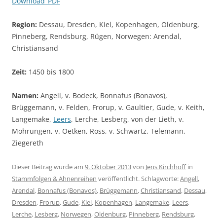
Download_PDF
Region:
Dessau, Dresden, Kiel, Kopenhagen, Oldenburg,
Pinneberg, Rendsburg, Rügen, Norwegen: Arendal,
Christiansand
Zeit:
1450 bis 1800
Namen:
Angell, v. Bodeck, Bonnafus (Bonavos),
Brüggemann, v. Felden, Frorup, v. Gaultier, Gude, v. Keith,
Langemake,
Leers
, Lerche, Lesberg, von der Lieth, v.
Mohrungen, v. Oetken, Ross, v. Schwartz, Telemann,
Ziegereth
Dieser Beitrag wurde am
9. Oktober 2013
von
Jens Kirchhoff
in
Stammfolgen & Ahnenreihen
veröffentlicht. Schlagworte:
Angell
,
Arendal
,
Bonnafus (Bonavos)
,
Brüggemann
,
Christiansand
,
Dessau
,
Dresden
,
Frorup
,
Gude
,
Kiel
,
Kopenhagen
,
Langemake
,
Leers
,
Lerche
,
Lesberg
,
Norwegen
,
Oldenburg
,
Pinneberg
,
Rendsburg
,