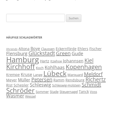
Suchen
nach:
HÄUFIGE SCHLAGWÖRTER
Boye
Altona
Eckernförde
Ehlers
Fischer
Claussen
Ahrends
Glückstadt
Green
Flensburg
Gude
Hamburg
Kiel
Johannsen
Hartz
Itzehoe
Kirchhoff
Kopenhagen
Kohlhaas
Koch
Lübeck
Meldorf
Kruse
Krempe
Lange
Marquard
Richertz
Petersen
Müller
Meyer
Ramm
Rendsburg
Schmidt
Schleswig
Rist
Schepler
Schleswig-Holstein
Schröder
Tanck
Sommer
Stade
Steuernagel
Voss
Wasmer
Wessel