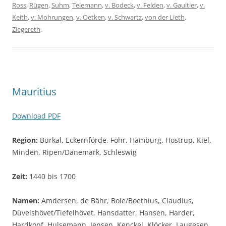
Ross
,
Rügen
,
Suhm
,
Telemann
,
v. Bodeck
,
v. Felden
,
v. Gaultier
,
v.
Keith
,
v. Mohrungen
,
v. Oetken
,
v. Schwartz
,
von der Lieth
,
Ziegereth
.
Mauritius
Download PDF
Region:
Burkal, Eckernförde, Föhr, Hamburg, Hostrup, Kiel,
Minden, Ripen/Dänemark, Schleswig
Zeit:
1440 bis 1700
Namen:
Amdersen, de Bähr, Boie/Boethius, Claudius,
Düvelshövet/Tiefelhövet, Hansdatter, Hansen, Harder,
Hardkopf, Hulsemann, Jensen, Kenckel, Klöcker, Laugesen,