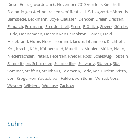
Dieser Beitrag wurde am
6. November 2013
von
Jens Kirchhoff
in
Stammfolgen & Ahnenreihen
veröffentlicht. Schlagworte:
Ahrends
,
Barnstede
,
Beckmann
,
Boye
,
Claussen
,
Dencker
,
Dreier
,
Dressen
,
Esmarch
,
Feldmann
,
Freudentheil
,
Friese
,
Fröhlich
,
Gevers
,
Görries
,
Gude
,
Hannemann
,
Hansen von Ehrenkron
,
Harder
,
Held
,
Hildebrand
,
Hope
,
Hues
,
Isebrandt
,
Jacobi
,
Johannsen
,
Kirchhoff
,
Koll
,
Kracht
,
Kühl
,
Kühnemund
,
Mauritius
,
Muhlen
,
Müller
,
Nann
,
Niedersachsen
,
Peters
,
Petersen
,
Rheder
,
Ross
,
Schleswig-Holstein
,
Schmidt gen. Schmieden
,
Schmiedling
,
Schwartz
,
Sibbern
,
Sibe
,
Sommer
,
Steffens
,
Steinhaus
,
Telemann
,
Tode
,
van Hutlem
,
Vieth
,
vom Kroge
,
von Bodeck
,
von Felden
,
von Suhm
,
Vorrad
,
Voss
,
Wasmer
,
Wilckens
,
Wulhase
,
Zachow
.
Suhm