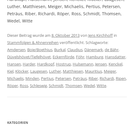
Luther, Matthiesen, Meiger, Michaelis, Pertius, Petersen,
Peträus, Riber, Richardi, Röper, Ross, Schmidt, Thomsen,
Wedel, Witte
Dieser Beitrag wurde am
8. Oktober 2013
von
Jens Kirchhoff
in
Stammfolgen & Ahnenreihen
veröffentlicht. Schlagworte:
Amdersen
,
Boie/Boethius
,
Burkal
,
Claudius
,
Dänemark
,
de Bähr
,
Düvelshövet/Tiefelhövet
,
Eckernförde
,
Föhr
,
Hamburg
,
Hansdatter
,
Hansen
,
Harder
,
Hardkopf
,
Hostrup
,
Hulsemann
,
Jensen
,
Kenckel
,
Kiel
,
Klöcker
,
Laugesen
,
Luther
,
Matthiesen
,
Mauritius
,
Meiger
,
Michaelis
,
Minden
,
Pertius
,
Petersen
,
Peträus
,
Riber
,
Richardi
,
Ripen
,
Röper
,
Ross
,
Schleswig
,
Schmidt
,
Thomsen
,
Wedel
,
Witte
.
KATEGORIEN