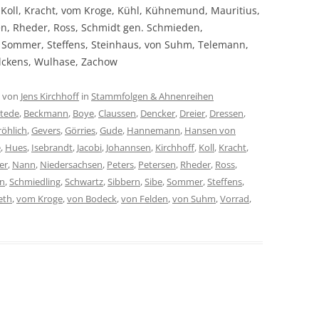
 Koll, Kracht, vom Kroge, Kühl, Kühnemund, Mauritius,
en, Rheder, Ross, Schmidt gen. Schmieden,
, Sommer, Steffens, Steinhaus, von Suhm, Telemann,
ilckens, Wulhase, Zachow
von
Jens Kirchhoff
in
Stammfolgen & Ahnenreihen
tede
,
Beckmann
,
Boye
,
Claussen
,
Dencker
,
Dreier
,
Dressen
,
röhlich
,
Gevers
,
Görries
,
Gude
,
Hannemann
,
Hansen von
e
,
Hues
,
Isebrandt
,
Jacobi
,
Johannsen
,
Kirchhoff
,
Koll
,
Kracht
,
er
,
Nann
,
Niedersachsen
,
Peters
,
Petersen
,
Rheder
,
Ross
,
en
,
Schmiedling
,
Schwartz
,
Sibbern
,
Sibe
,
Sommer
,
Steffens
,
eth
,
vom Kroge
,
von Bodeck
,
von Felden
,
von Suhm
,
Vorrad
,