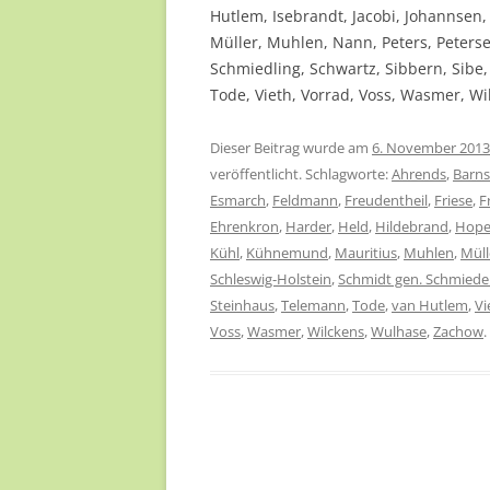
Hutlem, Isebrandt, Jacobi, Johannsen,
Müller, Muhlen, Nann, Peters, Peters
Schmiedling, Schwartz, Sibbern, Sibe
Tode, Vieth, Vorrad, Voss, Wasmer, W
Dieser Beitrag wurde am
6. November 2013
veröffentlicht. Schlagworte:
Ahrends
,
Barns
Esmarch
,
Feldmann
,
Freudentheil
,
Friese
,
F
Ehrenkron
,
Harder
,
Held
,
Hildebrand
,
Hop
Kühl
,
Kühnemund
,
Mauritius
,
Muhlen
,
Müll
Schleswig-Holstein
,
Schmidt gen. Schmied
Steinhaus
,
Telemann
,
Tode
,
van Hutlem
,
Vi
Voss
,
Wasmer
,
Wilckens
,
Wulhase
,
Zachow
.