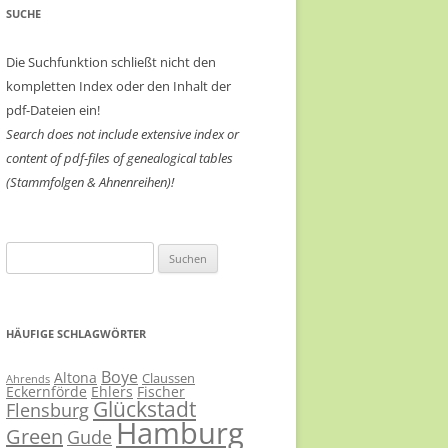
SUCHE
Die Suchfunktion schließt nicht den
kompletten Index oder den Inhalt der
pdf-Dateien ein!
Search does not include extensive index or
content of
pdf-files of genealogical tables
(Stammfolgen & Ahnenreihen)!
Suchen
nach:
HÄUFIGE SCHLAGWÖRTER
Boye
Altona
Claussen
Ahrends
Eckernförde
Ehlers
Fischer
Glückstadt
Flensburg
Hamburg
Green
Gude