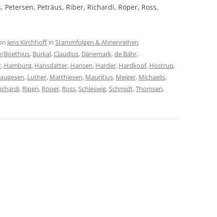
, Petersen, Peträus, Riber, Richardi, Röper, Ross,
on
Jens Kirchhoff
in
Stammfolgen & Ahnenreihen
e/Boethius
,
Burkal
,
Claudius
,
Dänemark
,
de Bähr
,
r
,
Hamburg
,
Hansdatter
,
Hansen
,
Harder
,
Hardkopf
,
Hostrup
,
Laugesen
,
Luther
,
Matthiesen
,
Mauritius
,
Meiger
,
Michaelis
,
ichardi
,
Ripen
,
Röper
,
Ross
,
Schleswig
,
Schmidt
,
Thomsen
,