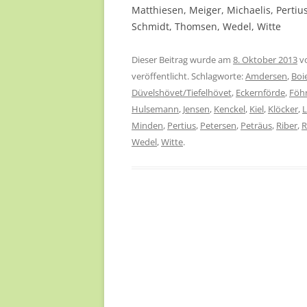
Matthiesen, Meiger, Michaelis, Pertius
Schmidt, Thomsen, Wedel, Witte
Dieser Beitrag wurde am
8. Oktober 2013
v
veröffentlicht. Schlagworte:
Amdersen
,
Boi
Düvelshövet/Tiefelhövet
,
Eckernförde
,
Föh
Hulsemann
,
Jensen
,
Kenckel
,
Kiel
,
Klöcker
,
Minden
,
Pertius
,
Petersen
,
Peträus
,
Riber
,
R
Wedel
,
Witte
.