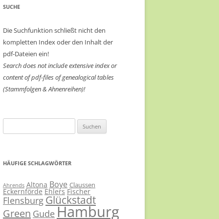
SUCHE
Die Suchfunktion schließt nicht den
kompletten Index oder den Inhalt der
pdf-Dateien ein!
Search does not include extensive index or
content of
pdf-files of genealogical tables
(Stammfolgen & Ahnenreihen)!
Suchen
nach:
HÄUFIGE SCHLAGWÖRTER
Boye
Altona
Claussen
Ahrends
Eckernförde
Ehlers
Fischer
Glückstadt
Flensburg
Hamburg
Green
Gude