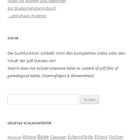
Index für Namen und Regionen
Ein Studentenstammbuch
…und etwas Anderes
SUCHE
Die Suchfunktion schließt nicht den kompletten Index oder den
Inhalt der pdf-Dateien ein!
Search does not include extensive index or content of
pdf-files of
genealogical tables (Stammfolgen & Ahnenreihen)!
Suchen
nach:
HÄUFIGE SCHLAGWÖRTER
Boye
Altona
Eckernförde
Ehlers
Fischer
Claussen
Ahrends