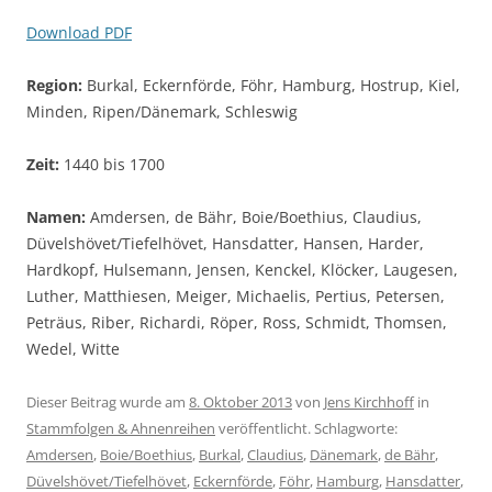
Download PDF
Region:
Burkal, Eckernförde, Föhr, Hamburg, Hostrup, Kiel,
Minden, Ripen/Dänemark, Schleswig
Zeit:
1440 bis 1700
Namen:
Amdersen, de Bähr, Boie/Boethius, Claudius,
Düvelshövet/Tiefelhövet, Hansdatter, Hansen, Harder,
Hardkopf, Hulsemann, Jensen, Kenckel, Klöcker, Laugesen,
Luther, Matthiesen, Meiger, Michaelis, Pertius, Petersen,
Peträus, Riber, Richardi, Röper, Ross, Schmidt, Thomsen,
Wedel, Witte
Dieser Beitrag wurde am
8. Oktober 2013
von
Jens Kirchhoff
in
Stammfolgen & Ahnenreihen
veröffentlicht. Schlagworte:
Amdersen
,
Boie/Boethius
,
Burkal
,
Claudius
,
Dänemark
,
de Bähr
,
Düvelshövet/Tiefelhövet
,
Eckernförde
,
Föhr
,
Hamburg
,
Hansdatter
,