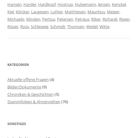
Hansen
,
Harder
,
Hardkopf
,
Hostrup
,
Hulsemann
,
Jensen
,
Kenckel
,
Kiel
,
Klöcker
,
Laugesen
,
Luther
,
Matthiesen
,
Mauritius
,
Meiger
,
Michaelis
,
Minden
,
Pertius
,
Petersen
,
Peträus
,
Riber
,
Richardi
,
Ripen
,
Röper
,
Ross
,
Schleswig
,
Schmidt
,
Thomsen
,
Wedel
,
Witte
.
KATEGORIEN
Aktuelle offene Fragen
(4)
Bilder/Dokumente
(9)
Chroniken & Geschichten
(5)
Stammfolgen & Ahnenreihen
(76)
SONSTIGES