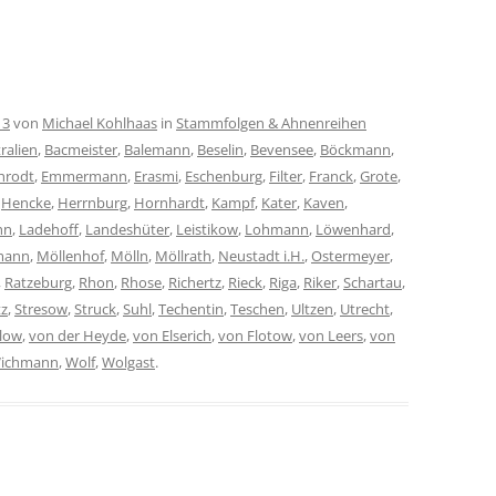
13
von
Michael Kohlhaas
in
Stammfolgen & Ahnenreihen
ralien
,
Bacmeister
,
Balemann
,
Beselin
,
Bevensee
,
Böckmann
,
hrodt
,
Emmermann
,
Erasmi
,
Eschenburg
,
Filter
,
Franck
,
Grote
,
,
Hencke
,
Herrnburg
,
Hornhardt
,
Kampf
,
Kater
,
Kaven
,
hn
,
Ladehoff
,
Landeshüter
,
Leistikow
,
Lohmann
,
Löwenhard
,
mann
,
Möllenhof
,
Mölln
,
Möllrath
,
Neustadt i.H.
,
Ostermeyer
,
,
Ratzeburg
,
Rhon
,
Rhose
,
Richertz
,
Rieck
,
Riga
,
Riker
,
Schartau
,
tz
,
Stresow
,
Struck
,
Suhl
,
Techentin
,
Teschen
,
Ultzen
,
Utrecht
,
low
,
von der Heyde
,
von Elserich
,
von Flotow
,
von Leers
,
von
ichmann
,
Wolf
,
Wolgast
.