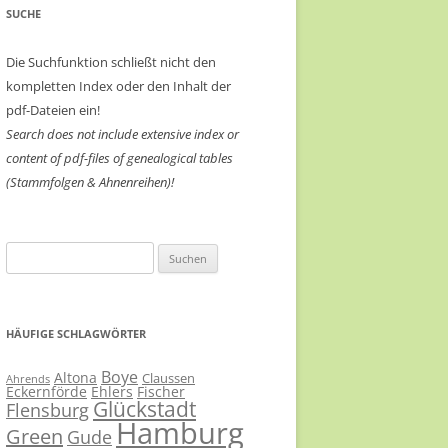
SUCHE
Die Suchfunktion schließt nicht den
kompletten Index oder den Inhalt der
pdf-Dateien ein!
Search does not include extensive index or
content of
pdf-files of genealogical tables
(Stammfolgen & Ahnenreihen)!
Suchen
nach:
HÄUFIGE SCHLAGWÖRTER
Boye
Altona
Claussen
Ahrends
Eckernförde
Ehlers
Fischer
Glückstadt
Flensburg
Hamburg
Green
Gude