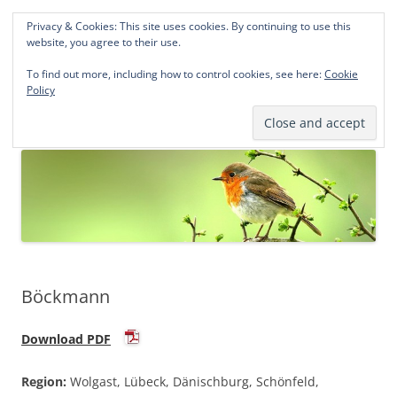
Privacy & Cookies: This site uses cookies. By continuing to use this
Norddeutsche Genealogien
website, you agree to their use.
Michael Kohlhaas und Jens Kirchhoff
To find out more, including how to control cookies, see here:
Cookie
Policy
Zum
Menü
Inhalt
springen
Böckmann
Download PDF
Region:
Wolgast, Lübeck, Dänischburg, Schönfeld,