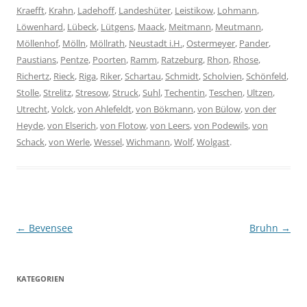
Kraefft
,
Krahn
,
Ladehoff
,
Landeshüter
,
Leistikow
,
Lohmann
,
Löwenhard
,
Lübeck
,
Lütgens
,
Maack
,
Meitmann
,
Meutmann
,
Möllenhof
,
Mölln
,
Möllrath
,
Neustadt i.H.
,
Ostermeyer
,
Pander
,
Paustians
,
Pentze
,
Poorten
,
Ramm
,
Ratzeburg
,
Rhon
,
Rhose
,
Richertz
,
Rieck
,
Riga
,
Riker
,
Schartau
,
Schmidt
,
Scholvien
,
Schönfeld
,
Stolle
,
Strelitz
,
Stresow
,
Struck
,
Suhl
,
Techentin
,
Teschen
,
Ultzen
,
Utrecht
,
Volck
,
von Ahlefeldt
,
von Bökmann
,
von Bülow
,
von der
Heyde
,
von Elserich
,
von Flotow
,
von Leers
,
von Podewils
,
von
Schack
,
von Werle
,
Wessel
,
Wichmann
,
Wolf
,
Wolgast
.
Beitragsnavigation
←
Bevensee
Bruhn
→
KATEGORIEN