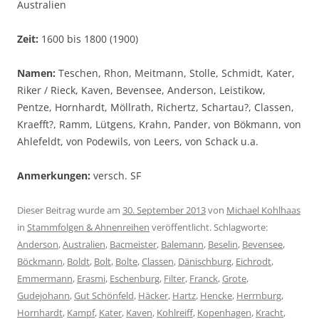
Australien
Zeit:
1600 bis 1800 (1900)
Namen:
Teschen, Rhon, Meitmann, Stolle, Schmidt, Kater,
Riker / Rieck, Kaven, Bevensee, Anderson, Leistikow,
Pentze, Hornhardt, Möllrath, Richertz, Schartau?, Classen,
Kraefft?, Ramm, Lütgens, Krahn, Pander, von Bökmann, von
Ahlefeldt, von Podewils, von Leers, von Schack u.a.
Anmerkungen:
versch. SF
Dieser Beitrag wurde am
30. September 2013
von
Michael Kohlhaas
in
Stammfolgen & Ahnenreihen
veröffentlicht. Schlagworte:
Anderson
,
Australien
,
Bacmeister
,
Balemann
,
Beselin
,
Bevensee
,
Böckmann
,
Boldt
,
Bolt
,
Bolte
,
Classen
,
Dänischburg
,
Eichrodt
,
Emmermann
,
Erasmi
,
Eschenburg
,
Filter
,
Franck
,
Grote
,
Gudejohann
,
Gut Schönfeld
,
Häcker
,
Hartz
,
Hencke
,
Herrnburg
,
Hornhardt
,
Kampf
,
Kater
,
Kaven
,
Kohlreiff
,
Kopenhagen
,
Kracht
,