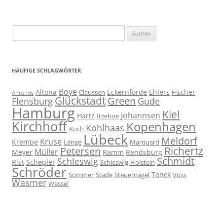
Suchen
nach:
HÄUFIGE SCHLAGWÖRTER
Boye
Altona
Eckernförde
Ehlers
Fischer
Claussen
Ahrends
Glückstadt
Green
Flensburg
Gude
Hamburg
Kiel
Johannsen
Hartz
Itzehoe
Kirchhoff
Kopenhagen
Kohlhaas
Koch
Lübeck
Meldorf
Kruse
Krempe
Lange
Marquard
Richertz
Petersen
Müller
Meyer
Ramm
Rendsburg
Schmidt
Schleswig
Rist
Schepler
Schleswig-Holstein
Schröder
Tanck
Sommer
Stade
Steuernagel
Voss
Wasmer
Wessel