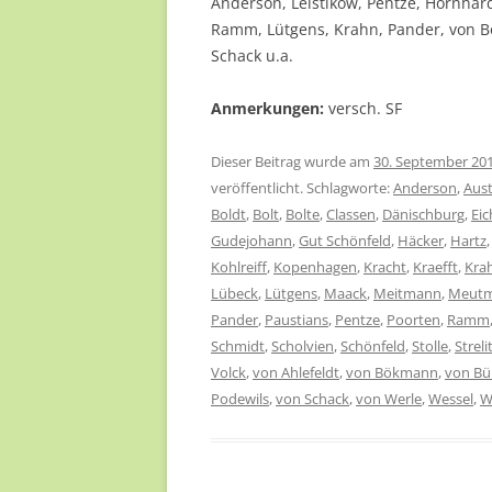
Anderson, Leistikow, Pentze, Hornhardt
Ramm, Lütgens, Krahn, Pander, von Bö
Schack u.a.
Anmerkungen:
versch. SF
Dieser Beitrag wurde am
30. September 20
veröffentlicht. Schlagworte:
Anderson
,
Aust
Boldt
,
Bolt
,
Bolte
,
Classen
,
Dänischburg
,
Eic
Gudejohann
,
Gut Schönfeld
,
Häcker
,
Hartz
Kohlreiff
,
Kopenhagen
,
Kracht
,
Kraefft
,
Kra
Lübeck
,
Lütgens
,
Maack
,
Meitmann
,
Meut
Pander
,
Paustians
,
Pentze
,
Poorten
,
Ramm
Schmidt
,
Scholvien
,
Schönfeld
,
Stolle
,
Streli
Volck
,
von Ahlefeldt
,
von Bökmann
,
von Bü
Podewils
,
von Schack
,
von Werle
,
Wessel
,
W