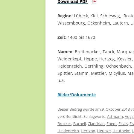
Download PDF
Region:
Lübeck, Kiel, Schleswig, Rost
Wissembourg, Ockenheim, Lautern, L
Zeit:
1400 bis 1670
Namen:
Breitenacker, Tanck, Marquar
Weidenkopf, Hoppe, Hertzog, Kessler, B
Heidenreich, Oerthling, Ochsenbach, P
Spittler, Stamm, Metzler, Micyllus, Ma
u.a.
Bilder/Dokumente
Dieser Beitrag wurde am
9. Oktober 2013
v
veröffentlicht. Schlagworte:
Attmann
,
Augs
Brockes
,
Burnell
,
Clandrian
,
Ehem
,
Elsaß
,
Er
Heidenreich
,
Hertzog
,
Heunze
,
Heutheim
,