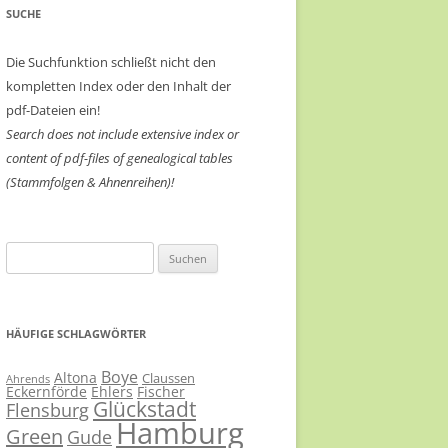
SUCHE
Die Suchfunktion schließt nicht den
kompletten Index oder den Inhalt der
pdf-Dateien ein!
Search does not include extensive index or
content of
pdf-files of genealogical tables
(Stammfolgen & Ahnenreihen)!
Suchen
nach:
HÄUFIGE SCHLAGWÖRTER
Boye
Altona
Claussen
Ahrends
Eckernförde
Ehlers
Fischer
Glückstadt
Flensburg
Hamburg
Green
Gude