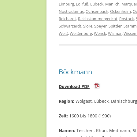
Limpurg
,
Lollfuß
,
Lübeck
,
Manlich
,
Marqua
Nostradamus
,
Ochsenbach
,
Ockenheim
,
Oe
Reichardt
,
Reichskammergericht
,
Rostock
,
Schwarzerdt
,
Slore
,
Speyer
,
Spittler
,
Stamm
Weiß
,
Weißenburg
,
Wenck
,
Wismar
,
Wisse
Böckmann
Download PDF
Region:
Wolgast, Lübeck, Dänischburg,
Zeit:
1600 bis 1800 (1900)
Namen:
Teschen, Rhon, Meitmann, Stol