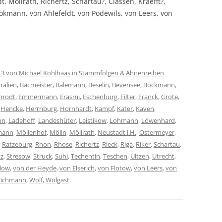
, Möllrath, Richertz, Schartau?, Classen, Kraefft?,
kmann, von Ahlefeldt, von Podewils, von Leers, von
13
von
Michael Kohlhaas
in
Stammfolgen & Ahnenreihen
ralien
,
Bacmeister
,
Balemann
,
Beselin
,
Bevensee
,
Böckmann
,
hrodt
,
Emmermann
,
Erasmi
,
Eschenburg
,
Filter
,
Franck
,
Grote
,
,
Hencke
,
Herrnburg
,
Hornhardt
,
Kampf
,
Kater
,
Kaven
,
hn
,
Ladehoff
,
Landeshüter
,
Leistikow
,
Lohmann
,
Löwenhard
,
mann
,
Möllenhof
,
Mölln
,
Möllrath
,
Neustadt i.H.
,
Ostermeyer
,
,
Ratzeburg
,
Rhon
,
Rhose
,
Richertz
,
Rieck
,
Riga
,
Riker
,
Schartau
,
tz
,
Stresow
,
Struck
,
Suhl
,
Techentin
,
Teschen
,
Ultzen
,
Utrecht
,
low
,
von der Heyde
,
von Elserich
,
von Flotow
,
von Leers
,
von
ichmann
,
Wolf
,
Wolgast
.