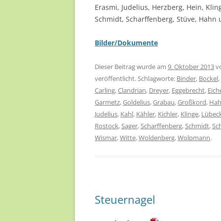
Erasmi, Judelius, Herzberg, Hein, Kli
Schmidt, Scharffenberg, Stüve, Hahn u
Bilder/Dokumente
Dieser Beitrag wurde am
9. Oktober 2013
v
veröffentlicht. Schlagworte:
Binder
,
Bockel
,
Carling
,
Clandrian
,
Dreyer
,
Eggebrecht
,
Eich
Garmetz
,
Goldelius
,
Grabau
,
Großkord
,
Ha
Judelius
,
Kahl
,
Kähler
,
Kichler
,
Klinge
,
Lübec
Rostock
,
Sager
,
Scharffenberg
,
Schmidt
,
Sc
Wismar
,
Witte
,
Woldenberg
,
Wolpmann
.
Steuernagel