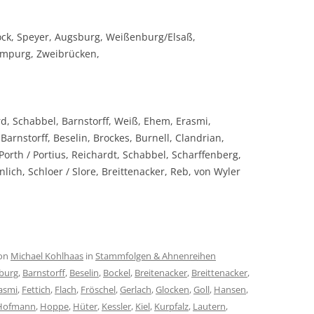
ock, Speyer, Augsburg, Weißenburg/Elsaß,
impurg, Zweibrücken,
d, Schabbel, Barnstorff, Weiß, Ehem, Erasmi,
arnstorff, Beselin, Brockes, Burnell, Clandrian,
orth / Portius, Reichardt, Schabbel, Scharffenberg,
nlich, Schloer / Slore, Breittenacker, Reb, von Wyler
on
Michael Kohlhaas
in
Stammfolgen & Ahnenreihen
burg
,
Barnstorff
,
Beselin
,
Bockel
,
Breitenacker
,
Breittenacker
,
asmi
,
Fettich
,
Flach
,
Fröschel
,
Gerlach
,
Glocken
,
Goll
,
Hansen
,
Hofmann
,
Hoppe
,
Hüter
,
Kessler
,
Kiel
,
Kurpfalz
,
Lautern
,