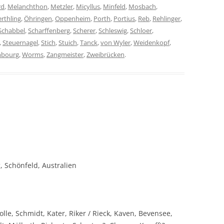
rd
,
Melanchthon
,
Metzler
,
Micyllus
,
Minfeld
,
Mosbach
,
rthling
,
Öhringen
,
Oppenheim
,
Porth
,
Portius
,
Reb
,
Rehlinger
,
Schabbel
,
Scharffenberg
,
Scherer
,
Schleswig
,
Schloer
,
,
Steuernagel
,
Stich
,
Stuich
,
Tanck
,
von Wyler
,
Weidenkopf
,
mbourg
,
Worms
,
Zangmeister
,
Zweibrücken
.
 Schönfeld, Australien
le, Schmidt, Kater, Riker / Rieck, Kaven, Bevensee,