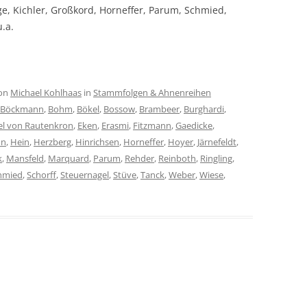
nge, Kichler, Großkord, Horneffer, Parum, Schmied,
.a.
on
Michael Kohlhaas
in
Stammfolgen & Ahnenreihen
Böckmann
,
Bohm
,
Bökel
,
Bossow
,
Brambeer
,
Burghardi
,
el von Rautenkron
,
Eken
,
Erasmi
,
Fitzmann
,
Gaedicke
,
hn
,
Hein
,
Herzberg
,
Hinrichsen
,
Horneffer
,
Hoyer
,
Järnefeldt
,
k
,
Mansfeld
,
Marquard
,
Parum
,
Rehder
,
Reinboth
,
Ringling
,
hmied
,
Schorff
,
Steuernagel
,
Stüve
,
Tanck
,
Weber
,
Wiese
,