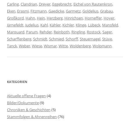
Carling
,
Clandrian
,
Dreyer
,
Eggebrecht
,
Eichel von Rautenkron
,
Eken
,
Erasmi
,
Fitzmann
,
Gaedicke
,
Garmetz
,
Goldelius
,
Grabau
,
Großkord
,
Hahn
,
Hein
,
Herzberg
,
Hinrichsen
,
Horneffer
,
Hoyer
,
Järnefeldt
,
Judelius
,
Kahl
,
Kähler
,
Kichler
,
Klinge
,
Lübeck
,
Mansfeld
,
Marquard
,
Parum
,
Rehder
,
Reinboth
,
Ringling
,
Rostock
,
Sager
,
Scharffenberg
,
Schmidt
,
Schmied
,
Schorff
,
Steuernagel
,
Stüve
,
Tanck
,
Weber
,
Wiese
,
Wismar
,
Witte
,
Woldenberg
,
Wolpmann
.
KATEGORIEN
Aktuelle offene Fragen
(4)
Bilder/Dokumente
(9)
Chroniken & Geschichten
(5)
Stammfolgen & Ahnenreihen
(76)