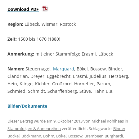
Download PDF
Region:
Lübeck, Wismar, Rostock
Zeit:
1500 bis 1670 (1880)
Anmerkung:
mit einer Stammfolge Erasmi, Lübeck
Namen:
Steuernagel,
Marquard
, Bökel, Bossow, Binder,
Clandrian, Dreyer, Eggebrecht, Erasmi, Judelius, Herzberg,
Hein, Klinge, Kichler, Großkord, Horneffer, Parum,
Schmied, Schmidt, Scharffenberg, Stüve, Hahn u.a.
Bilder/Dokumente
Dieser Beitrag wurde am
9. Oktober 2013
von
Michael Kohlhaas
in
Stammfolgen & Ahnenreihen
veröffentlicht. Schlagworte:
Binder
,
Bockel
,
Böckmann
,
Bohm
,
Bökel
,
Bossow
,
Brambeer
,
Burghardi
,