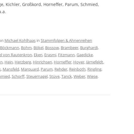
nge, Kichler, Großkord, Horneffer, Parum, Schmied,
.a.
on
Michael Kohlhaas
in
Stammfolgen & Ahnenreihen
Böckmann
,
Bohm
,
Bökel
,
Bossow
,
Brambeer
,
Burghardi
,
el von Rautenkron
,
Eken
,
Erasmi
,
Fitzmann
,
Gaedicke
,
hn
,
Hein
,
Herzberg
,
Hinrichsen
,
Horneffer
,
Hoyer
,
Järnefeldt
,
k
,
Mansfeld
,
Marquard
,
Parum
,
Rehder
,
Reinboth
,
Ringling
,
hmied
,
Schorff
,
Steuernagel
,
Stüve
,
Tanck
,
Weber
,
Wiese
,