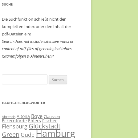
SUCHE
Die Suchfunktion schließt nicht den
kompletten Index oder den Inhalt der
pdf-Dateien ein!
Search does not include extensive index or
content of
pdf-files of genealogical tables
(Stammfolgen & Ahnenreihen)!
Suchen
nach:
HÄUFIGE SCHLAGWÖRTER
Boye
Altona
Claussen
Ahrends
Eckernförde
Ehlers
Fischer
Glückstadt
Flensburg
Hamburg
Green
Gude