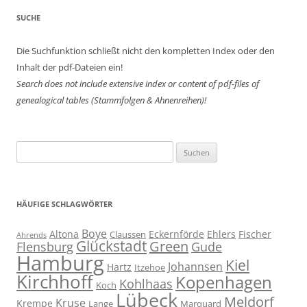
SUCHE
Die Suchfunktion schließt nicht den kompletten Index oder den
Inhalt der pdf-Dateien ein!
Search does not include extensive index or content of
pdf-files of
genealogical tables (Stammfolgen & Ahnenreihen)!
Suchen
nach:
HÄUFIGE SCHLAGWÖRTER
Boye
Altona
Eckernförde
Ehlers
Fischer
Claussen
Ahrends
Glückstadt
Green
Flensburg
Gude
Hamburg
Kiel
Johannsen
Hartz
Itzehoe
Kirchhoff
Kopenhagen
Kohlhaas
Koch
Lübeck
Meldorf
Kruse
Krempe
Lange
Marquard