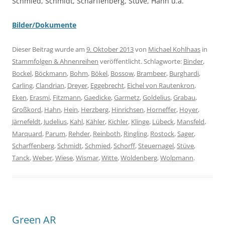
Schmied, Schmidt, Scharffenberg, Stüve, Hahn u.a.
Bilder/Dokumente
Dieser Beitrag wurde am
9. Oktober 2013
von
Michael Kohlhaas
in
Stammfolgen & Ahnenreihen
veröffentlicht. Schlagworte:
Binder
,
Bockel
,
Böckmann
,
Bohm
,
Bökel
,
Bossow
,
Brambeer
,
Burghardi
,
Carling
,
Clandrian
,
Dreyer
,
Eggebrecht
,
Eichel von Rautenkron
,
Eken
,
Erasmi
,
Fitzmann
,
Gaedicke
,
Garmetz
,
Goldelius
,
Grabau
,
Großkord
,
Hahn
,
Hein
,
Herzberg
,
Hinrichsen
,
Horneffer
,
Hoyer
,
Järnefeldt
,
Judelius
,
Kahl
,
Kähler
,
Kichler
,
Klinge
,
Lübeck
,
Mansfeld
,
Marquard
,
Parum
,
Rehder
,
Reinboth
,
Ringling
,
Rostock
,
Sager
,
Scharffenberg
,
Schmidt
,
Schmied
,
Schorff
,
Steuernagel
,
Stüve
,
Tanck
,
Weber
,
Wiese
,
Wismar
,
Witte
,
Woldenberg
,
Wolpmann
.
Green AR