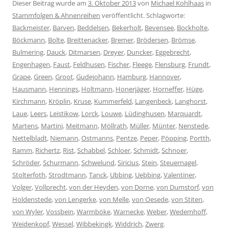
Dieser Beitrag wurde am
3. Oktober 2013
von
Michael Kohlhaas
in
Stammfolgen & Ahnenreihen
veröffentlicht. Schlagworte:
Backmeister
,
Barven
,
Beddelsen
,
Bekerholt
,
Bevensee
,
Bockholte
,
Böckmann
,
Bolte
,
Breittenacker
,
Bremer
,
Brödersen
,
Brömse
,
Bulmering
,
Dauck
,
Ditmarsen
,
Dreyer
,
Duncker
,
Eggebrecht
,
Engenhagen
,
Faust
,
Feldhusen
,
Fischer
,
Fleege
,
Flensburg
,
Frundt
,
Grape
,
Green
,
Groot
,
Gudejohann
,
Hamburg
,
Hannover
,
Hausmann
,
Hennings
,
Holtmann
,
Honerjäger
,
Horneffer
,
Hüge
,
Kirchmann
,
Kröplin
,
Kruse
,
Kummerfeld
,
Langenbeck
,
Langhorst
,
Laue
,
Leers
,
Leistikow
,
Lorck
,
Louwe
,
Lüdinghusen
,
Marquardt
,
Martens
,
Martini
,
Meitmann
,
Möllrath
,
Müller
,
Münter
,
Nenstede
,
Nettelbladt
,
Niemann
,
Ostmanns
,
Pentze
,
Peper
,
Pöpping
,
Portth
,
Ramm
,
Richertz
,
Rist
,
Schabbel
,
Schloer
,
Schmidt
,
Schnoer
,
Schröder
,
Schurmann
,
Schwelund
,
Siricius
,
Stein
,
Steuernagel
,
Stolterfoth
,
Strodtmann
,
Tanck
,
Ubbing
,
Uebbing
,
Valentiner
,
Volger
,
Vollprecht
,
von der Heyden
,
von Dorne
,
von Dumstorf
,
von
Holdenstede
,
von Lengerke
,
von Melle
,
von Oesede
,
von Stiten
,
von Wyler
,
Vossbein
,
Warmböke
,
Warnecke
,
Weber
,
Wedemhoff
,
Weidenkopf
,
Wessel
,
Wibbekingk
,
Widdrich
,
Zwerg
.