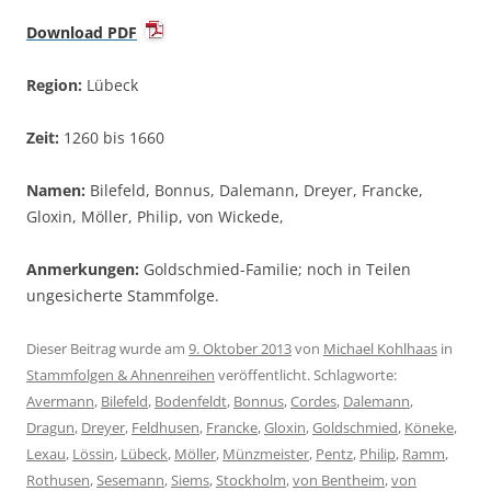
Download PDF
Region:
Lübeck
Zeit:
1260 bis 1660
Namen:
Bilefeld, Bonnus, Dalemann, Dreyer, Francke,
Gloxin, Möller, Philip, von Wickede,
Anmerkungen:
Goldschmied-Familie; noch in Teilen
ungesicherte Stammfolge.
Dieser Beitrag wurde am
9. Oktober 2013
von
Michael Kohlhaas
in
Stammfolgen & Ahnenreihen
veröffentlicht. Schlagworte:
Avermann
,
Bilefeld
,
Bodenfeldt
,
Bonnus
,
Cordes
,
Dalemann
,
Dragun
,
Dreyer
,
Feldhusen
,
Francke
,
Gloxin
,
Goldschmied
,
Köneke
,
Lexau
,
Lössin
,
Lübeck
,
Möller
,
Münzmeister
,
Pentz
,
Philip
,
Ramm
,
Rothusen
,
Sesemann
,
Siems
,
Stockholm
,
von Bentheim
,
von