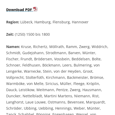
Download PDF
Region:
Lübeck, Hamburg, Flensburg, Hannover
Zeit:
(1250) 1500 bis 1800
Namen:
Kruse, Richertz, Möllrath, Ramm, Zwerg, Widdrich,
Schmidt, Gudejohann, Strodtmann, Barven, Münter,
Fischer, Frundt, Brödersen, Vossbein, Beddelsen, Bolte,
Schnoer, Feldhusen, Böckmann, Leers, Bulmering, von
Lengerke, Warnecke, Stein, von der Heyden, Groot,
Vollprecht, Stolterfoth, Kirchmann, Backmeister, Brömse,
Warmböke, von Melle, Siricius, Müller, Fleege, Kröplin,
Dauck, Leistikow, Meitmann, Pentze, Zwerg, Hausmann,
Duncker, Nettelbladt, Martini Martens, Niemann, Rist,
Langhorst, Laue Louwe, Ostmanns, Bevensee, Marquardt,
Schröder, Ubbing, Uebbing, Hennings, Weber, Münter,
Tanck, Schabbel, Pöpping, Engenhagen, Wessel, von