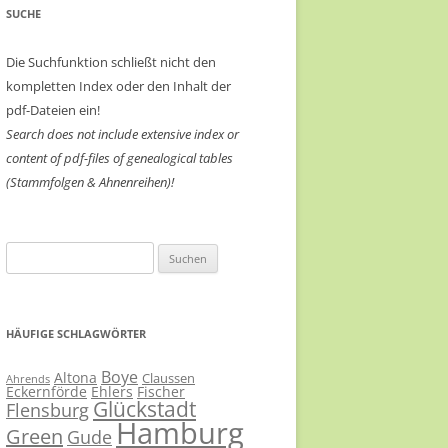
SUCHE
Die Suchfunktion schließt nicht den
kompletten Index oder den Inhalt der
pdf-Dateien ein!
Search does not include extensive index or
content of
pdf-files of genealogical tables
(Stammfolgen & Ahnenreihen)!
Suchen
nach:
HÄUFIGE SCHLAGWÖRTER
Boye
Altona
Claussen
Ahrends
Eckernförde
Ehlers
Fischer
Glückstadt
Flensburg
Hamburg
Green
Gude