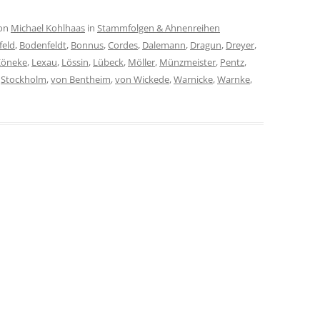
on
Michael Kohlhaas
in
Stammfolgen & Ahnenreihen
feld
,
Bodenfeldt
,
Bonnus
,
Cordes
,
Dalemann
,
Dragun
,
Dreyer
,
Köneke
,
Lexau
,
Lössin
,
Lübeck
,
Möller
,
Münzmeister
,
Pentz
,
,
Stockholm
,
von Bentheim
,
von Wickede
,
Warnicke
,
Warnke
,