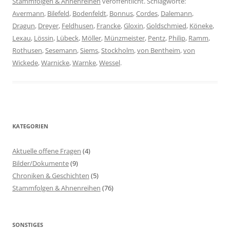
Stammfolgen & Ahnenreihen
veröffentlicht. Schlagworte:
Avermann
,
Bilefeld
,
Bodenfeldt
,
Bonnus
,
Cordes
,
Dalemann
,
Dragun
,
Dreyer
,
Feldhusen
,
Francke
,
Gloxin
,
Goldschmied
,
Köneke
,
Lexau
,
Lössin
,
Lübeck
,
Möller
,
Münzmeister
,
Pentz
,
Philip
,
Ramm
,
Rothusen
,
Sesemann
,
Siems
,
Stockholm
,
von Bentheim
,
von
Wickede
,
Warnicke
,
Warnke
,
Wessel
.
KATEGORIEN
Aktuelle offene Fragen
(4)
Bilder/Dokumente
(9)
Chroniken & Geschichten
(5)
Stammfolgen & Ahnenreihen
(76)
SONSTIGES