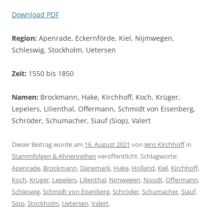
Download PDF
Region:
Apenrade, Eckernförde, Kiel, Nijmwegen,
Schleswig, Stockholm, Uetersen
Zeit:
1550 bis 1850
Namen:
Brockmann, Hake, Kirchhoff, Koch, Krüger,
Lepelers, Lilienthal, Offermann, Schmidt von Eisenberg,
Schröder, Schumacher, Siauf (Siop), Valert
Dieser Beitrag wurde am
16. August 2021
von
Jens Kirchhoff
in
Stammfolgen & Ahnenreihen
veröffentlicht. Schlagworte:
Apenrade
,
Brockmann
,
Dänemark
,
Hake
,
Holland
,
Kiel
,
Kirchhoff
,
Koch
,
Krüger
,
Lepelers
,
Lilienthal
,
Nimwegen
,
Noodt
,
Offermann
,
Schleswig
,
Schmidt von Eisenberg
,
Schröder
,
Schumacher
,
Siauf
,
Siop
,
Stockholm
,
Uetersen
,
Valert
.