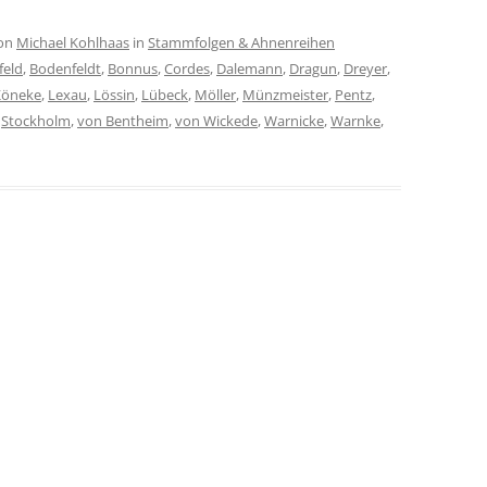
on
Michael Kohlhaas
in
Stammfolgen & Ahnenreihen
feld
,
Bodenfeldt
,
Bonnus
,
Cordes
,
Dalemann
,
Dragun
,
Dreyer
,
Köneke
,
Lexau
,
Lössin
,
Lübeck
,
Möller
,
Münzmeister
,
Pentz
,
,
Stockholm
,
von Bentheim
,
von Wickede
,
Warnicke
,
Warnke
,