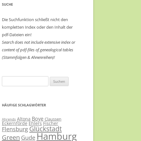
SUCHE
Die Suchfunktion schließt nicht den
kompletten Index oder den Inhalt der
pdf-Dateien ein!
Search does not include extensive index or
content of
pdf-files of genealogical tables
(Stammfolgen & Ahnenreihen)!
Suchen
nach:
HÄUFIGE SCHLAGWÖRTER
Boye
Altona
Claussen
Ahrends
Eckernförde
Ehlers
Fischer
Glückstadt
Flensburg
Hamburg
Green
Gude