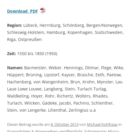
Download PDF
Region:
Lübeck, Herrnburg, Schönberg, Bergen/Norwegen,
Schleswig-Holstein, Hamburg, Kopenhagen, Südschweden,
Riga, Ostpreußen
Zeit:
1550 bis 1850 (1950)
Namen:
Bacmeister, Weber, Hennings, Ditmar, Flege, Wike,
Hüppert, Brüning, Lipstorf, Kayser, Brasche, Eeth, Paetow,
Hachenberg, von Wangenheim, Brun, Krohn, Mynster, Lau
Laue Lowe Louwe, Langberg, Stein, Turlach Turlag,
Waldkeling, Hoyer, Rohr, Richertz, Wolters, Rhades,
Turlach, Wilcken, Gädeke, Jacobi, Pachnio, Schlenther,
Stein, von Lengerke, Lilienthal, Zerlingius u.a
Dieser Beitrag wurde am
8. Oktober 2013
von
Michael Kohlhaas
in
Stammfolgen & Ahnenreihen
veröffentlicht. Schlagworte:
Altona
,