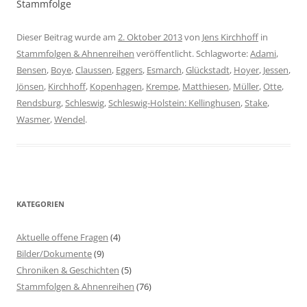
Stammfolge
Dieser Beitrag wurde am
2. Oktober 2013
von
Jens Kirchhoff
in
Stammfolgen & Ahnenreihen
veröffentlicht. Schlagworte:
Adami
,
Bensen
,
Boye
,
Claussen
,
Eggers
,
Esmarch
,
Glückstadt
,
Hoyer
,
Jessen
,
Jönsen
,
Kirchhoff
,
Kopenhagen
,
Krempe
,
Matthiesen
,
Müller
,
Otte
,
Rendsburg
,
Schleswig
,
Schleswig-Holstein: Kellinghusen
,
Stake
,
Wasmer
,
Wendel
.
KATEGORIEN
Aktuelle offene Fragen
(4)
Bilder/Dokumente
(9)
Chroniken & Geschichten
(5)
Stammfolgen & Ahnenreihen
(76)