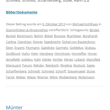
Schmied, Schmidt, Scharffenberg, Stüve, Hahn u.a.
Bilder/Dokumente
Dieser Beitrag wurde am
9. Oktober 2013
von
Michael Kohlhaas
in
Stammfolgen & Ahnenreihen
veröffentlicht. Schlagworte:
Binder
,
Bockel
,
Böckmann
,
Bohm
,
Bökel
,
Bossow
,
Brambeer
,
Burghardi
,
Carling
,
Clandrian
,
Dreyer
,
Eggebrecht
,
Eichel von Rautenkron
,
Eken
,
Erasmi
,
Fitzmann
,
Gaedicke
,
Garmetz
,
Goldelius
,
Grabau
,
Großkord
,
Hahn
,
Hein
,
Herzberg
,
Hinrichsen
,
Horneffer
,
Hoyer
,
Järnefeldt
,
Judelius
,
Kahl
,
Kähler
,
Kichler
,
Klinge
,
Lübeck
,
Mansfeld
,
Marquard
,
Parum
,
Rehder
,
Reinboth
,
Ringling
,
Rostock
,
Sager
,
Scharffenberg
,
Schmidt
,
Schmied
,
Schorff
,
Steuernagel
,
Stüve
,
Tanck
,
Weber
,
Wiese
,
Wismar
,
Witte
,
Woldenberg
,
Wolpmann
.
Münter