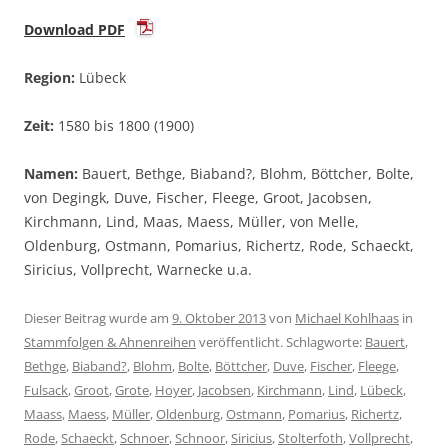
Download PDF
Region:
Lübeck
Zeit:
1580 bis 1800 (1900)
Namen:
Bauert, Bethge, Biaband?, Blohm, Böttcher, Bolte,
von Degingk, Duve, Fischer, Fleege, Groot, Jacobsen,
Kirchmann, Lind, Maas, Maess, Müller, von Melle,
Oldenburg, Ostmann, Pomarius, Richertz, Rode, Schaeckt,
Siricius, Vollprecht, Warnecke u.a.
Dieser Beitrag wurde am
9. Oktober 2013
von
Michael Kohlhaas
in
Stammfolgen & Ahnenreihen
veröffentlicht. Schlagworte:
Bauert
,
Bethge
,
Biaband?
,
Blohm
,
Bolte
,
Böttcher
,
Duve
,
Fischer
,
Fleege
,
Fulsack
,
Groot
,
Grote
,
Hoyer
,
Jacobsen
,
Kirchmann
,
Lind
,
Lübeck
,
Maass
,
Maess
,
Müller
,
Oldenburg
,
Ostmann
,
Pomarius
,
Richertz
,
Rode
,
Schaeckt
,
Schnoer
,
Schnoor
,
Siricius
,
Stolterfoth
,
Vollprecht
,