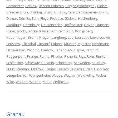
Bacmeister
,
Barkow
,
Behren-Lübchin
,
Bergen (Norwegen)
,
Blohm
,
Brasche
,
Brun
,
Brüning
,
Bruns
,
Bützow
,
Calander
,
Degener-Böning
,
Ditmar
,
Dömitz
,
Eeth
,
Flege
,
Froböse
,
Gädeke
,
Hachenberg
,
Hamburg
,
Herrnburg
,
Heuzenröder
,
Hoffmeister
,
Hoyer
,
Hüppert
,
Ideler
,
Jacobi
,
Jancke
,
Kayser
,
Kohlreiff
,
Kolb
,
Königsberg
,
Kopenhagen
,
Krohn
,
Krüger
,
Langberg
,
Lau
,
Lau Laue Lowe Louwe
,
Leussow
,
Lilienthal
,
Lipstorf
,
Lübeck
,
Münter
,
Mynster
,
Nehrmann
,
Ostpreußen
,
Pachnio
,
Paetow
,
Papendieck
,
Päpke
,
Parchim
,
Poggenpohl
,
Prange
,
Rehna
,
Rhades
,
Richertz
,
Riga
,
Rohr
,
Runten
,
Schlenther
,
Schleswig-Holstein
,
Schönberg
,
Schweden
,
Souchay
,
Stein
,
Stephan
,
Teterow
,
Tungel
,
Turlach
,
Turlach Turlag
,
Ulrici
,
von
Lengerke
,
von Wangenheim
,
Waage
,
Wagner
,
Waldkeling
,
Weber
,
Wike
,
Wilcken
,
Wolters
,
Ystad
,
Zerlingius
.
Granau