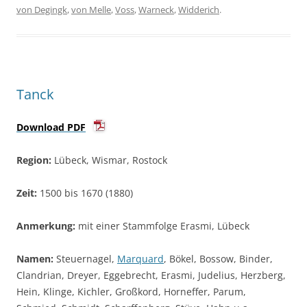
von Degingk
,
von Melle
,
Voss
,
Warneck
,
Widderich
.
Tanck
Download PDF
Region:
Lübeck, Wismar, Rostock
Zeit:
1500 bis 1670 (1880)
Anmerkung:
mit einer Stammfolge Erasmi, Lübeck
Namen:
Steuernagel,
Marquard
, Bökel, Bossow, Binder,
Clandrian, Dreyer, Eggebrecht, Erasmi, Judelius, Herzberg,
Hein, Klinge, Kichler, Großkord, Horneffer, Parum,