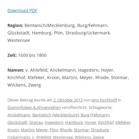
Download PDF
Region:
Bentwisch/Mecklenburg, Burg/Fehmarn,
Glückstadt, Hamburg, Plön, Strasburg/Uckermark,
Westensee
Zeit:
1600 bis 1800
Namen:
v. Ahlefeld, Anckelmann, Hagedorn, Hoyer,
Kirchhof, Klefeker, Kroon, Martini, Meyer, Rhode, Stormar,
Wilckens, Zwerg
Dieser Beitrag wurde am
2. Oktober 2013
von
Jens Kirchhoff
in
Stammfolgen & Ahnenreihen
veröffentlicht. Schlagworte:
Anckelmann
,
Bentwisch (Mecklenburg)
,
Burg (Fehmarn)
,
Glückstadt
,
Granau
,
Hagedorn
,
Hamburg
,
Hoyer
,
Kirchhof
,
Klefeker
,
Kroon
,
Martini
,
Meyer
,
Plön
,
Rhode
,
Stormar
,
Strasburg
(Uckermark)
,
v. Ahlefeld
,
Westensee
,
Wilckens
,
Zwerg
.