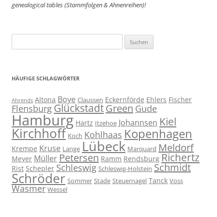
genealogical tables (Stammfolgen & Ahnenreihen)!
Suchen
nach:
HÄUFIGE SCHLAGWÖRTER
Boye
Altona
Eckernförde
Ehlers
Fischer
Claussen
Ahrends
Glückstadt
Green
Flensburg
Gude
Hamburg
Kiel
Johannsen
Hartz
Itzehoe
Kirchhoff
Kopenhagen
Kohlhaas
Koch
Lübeck
Meldorf
Kruse
Krempe
Lange
Marquard
Richertz
Petersen
Müller
Meyer
Ramm
Rendsburg
Schmidt
Schleswig
Rist
Schepler
Schleswig-Holstein
Schröder
Tanck
Sommer
Stade
Steuernagel
Voss
Wasmer
Wessel