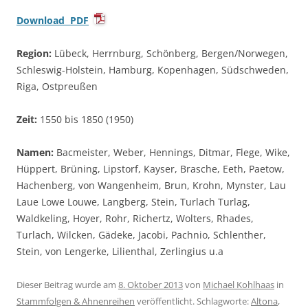
Download PDF
Region:
Lübeck, Herrnburg, Schönberg, Bergen/Norwegen,
Schleswig-Holstein, Hamburg, Kopenhagen, Südschweden,
Riga, Ostpreußen
Zeit:
1550 bis 1850 (1950)
Namen:
Bacmeister, Weber, Hennings, Ditmar, Flege, Wike,
Hüppert, Brüning, Lipstorf, Kayser, Brasche, Eeth, Paetow,
Hachenberg, von Wangenheim, Brun, Krohn, Mynster, Lau
Laue Lowe Louwe, Langberg, Stein, Turlach Turlag,
Waldkeling, Hoyer, Rohr, Richertz, Wolters, Rhades,
Turlach, Wilcken, Gädeke, Jacobi, Pachnio, Schlenther,
Stein, von Lengerke, Lilienthal, Zerlingius u.a
Dieser Beitrag wurde am
8. Oktober 2013
von
Michael Kohlhaas
in
Stammfolgen & Ahnenreihen
veröffentlicht. Schlagworte:
Altona
,