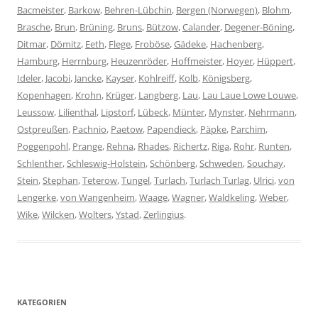
Bacmeister
,
Barkow
,
Behren-Lübchin
,
Bergen (Norwegen)
,
Blohm
,
Brasche
,
Brun
,
Brüning
,
Bruns
,
Bützow
,
Calander
,
Degener-Böning
,
Ditmar
,
Dömitz
,
Eeth
,
Flege
,
Froböse
,
Gädeke
,
Hachenberg
,
Hamburg
,
Herrnburg
,
Heuzenröder
,
Hoffmeister
,
Hoyer
,
Hüppert
,
Ideler
,
Jacobi
,
Jancke
,
Kayser
,
Kohlreiff
,
Kolb
,
Königsberg
,
Kopenhagen
,
Krohn
,
Krüger
,
Langberg
,
Lau
,
Lau Laue Lowe Louwe
,
Leussow
,
Lilienthal
,
Lipstorf
,
Lübeck
,
Münter
,
Mynster
,
Nehrmann
,
Ostpreußen
,
Pachnio
,
Paetow
,
Papendieck
,
Päpke
,
Parchim
,
Poggenpohl
,
Prange
,
Rehna
,
Rhades
,
Richertz
,
Riga
,
Rohr
,
Runten
,
Schlenther
,
Schleswig-Holstein
,
Schönberg
,
Schweden
,
Souchay
,
Stein
,
Stephan
,
Teterow
,
Tungel
,
Turlach
,
Turlach Turlag
,
Ulrici
,
von
Lengerke
,
von Wangenheim
,
Waage
,
Wagner
,
Waldkeling
,
Weber
,
Wike
,
Wilcken
,
Wolters
,
Ystad
,
Zerlingius
.
KATEGORIEN