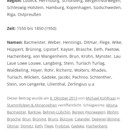
Region:
Lübeck, Herrnburg, Schönberg, Bergen/Norwegen,
Schleswig-Holstein, Hamburg, Kopenhagen, Südschweden,
Riga, Ostpreußen
Zeit:
1550 bis 1850 (1950)
Namen:
Bacmeister, Weber, Hennings, Ditmar, Flege, Wike,
Hüppert, Brüning, Lipstorf, Kayser, Brasche, Eeth, Paetow,
Hachenberg, von Wangenheim, Brun, Krohn, Mynster, Lau
Laue Lowe Louwe, Langberg, Stein, Turlach Turlag,
Waldkeling, Hoyer, Rohr, Richertz, Wolters, Rhades,
Turlach, Wilcken, Gädeke, Jacobi, Pachnio, Schlenther,
Stein, von Lengerke, Lilienthal, Zerlingius u.a
Dieser Beitrag wurde am
8. Oktober 2013
von
Michael Kohlhaas
in
Stammfolgen & Ahnenreihen
veröffentlicht. Schlagworte:
Altona
,
Bacmeister
,
Barkow
,
Behren-Lübchin
,
Bergen (Norwegen)
,
Blohm
,
Brasche
,
Brun
,
Brüning
,
Bruns
,
Bützow
,
Calander
,
Degener-Böning
,
Ditmar
,
Dömitz
,
Eeth
,
Flege
,
Froböse
,
Gädeke
,
Hachenberg
,