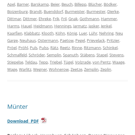
Apel
,
Barner
,
Barskamp
,
Beier
,
Beuch
,
Billepp
,
Blücher
,
Bödker
,
Boizenburg
,
Brandt
,
Buenddorf
,
Burmeister
,
Burmester
,
Dierke
,
Dittmar
,
Dittmer
,
Ehreke
,
Frik
,
Fril
,
Gnak
,
Gothmann
,
Hammer
,
Harms
,
Hauel
,
Heidmann
,
Hennings
,
Jarmatz
,
Jasker
,
Jenkel
,
Kaarßen
,
Klabbatz
,
Klooth
,
Köhn
,
König
,
Luer
,
Lühr
,
Nehring
,
Neu
Garge
,
Neuhaus
,
Ostermann
,
Paetow
,
Pegel
,
Prievelack
,
Pritzier
,
Pröel
,
Pröhl
,
Puls
,
Pulss
,
Rätz
,
Reetz
,
Rinne
,
Ritzmann
,
Schinkel
,
Schmalfeld
,
Schröder
,
Semplin
,
Spanuth
,
Stäbens
,
Stapel
,
Stevens
,
Stiepelse
,
Teldau
,
Tepp
,
Triebel
,
Tügel
,
Volzrade
,
von Pentz
,
Waage
,
Wage
,
Warlitz
,
Wegner
,
Wohnerow
,
Zeetze
,
Zemplin
,
Zeplin
.
Münter
Download PDF