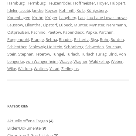
Hamburg
,
Herrnburg
,
Heuzenröder
,
Hoffmeister
,
Hoyer
,
Hüppert
,
Ideler
,
Jacobi
,
Jancke
,
Kayser
,
Kohlreiff
,
Kolb
,
Königsberg
,
Kopenhagen
,
Krohn
,
Krüger
,
Langberg
,
Lau
,
Lau Laue Lowe Louwe
,
Leussow
,
Lilienthal
,
Lipstorf
,
Lübeck
,
Münter
,
Mynster
,
Nehrmann
,
Ostpreußen
,
Pachnio
,
Paetow
,
Papendieck
,
Päpke
,
Parchim
,
Poggenpohl
,
Prange
,
Rehna
,
Rhades
,
Richertz
,
Riga
,
Rohr
,
Runten
,
Schlenther
,
Schleswig-Holstein
,
Schönberg
,
Schweden
,
Souchay
,
Stein
,
Stephan
,
Teterow
,
Tungel
,
Turlach
,
Turlach Turlag
,
Ulrici
,
von
Lengerke
,
von Wangenheim
,
Waage
,
Wagner
,
Waldkeling
,
Weber
,
Wike
,
Wilcken
,
Wolters
,
Ystad
,
Zerlingius
.
KATEGORIEN
Aktuelle offene Fragen
(4)
Bilder/Dokumente
(9)
Chroniken & Geschichten
(5)