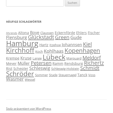
Suchen
nach:
HÄUFIGE SCHLAGWÖRTER
Boye
Altona
Eckernförde
Ehlers
Fischer
Claussen
Ahrends
Glückstadt
Green
Flensburg
Gude
Hamburg
Kiel
Johannsen
Hartz
Itzehoe
Kirchhoff
Kopenhagen
Kohlhaas
Koch
Lübeck
Meldorf
Kruse
Krempe
Lange
Marquard
Richertz
Petersen
Müller
Meyer
Ramm
Rendsburg
Schmidt
Schleswig
Rist
Schepler
Schleswig-Holstein
Schröder
Tanck
Sommer
Stade
Steuernagel
Voss
Wasmer
Wessel
Stolz präsentiert von WordPress