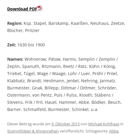
Download PDF
Region:
Ksp. Stapel, Barskamp, Kaarßen, Neuhaus, Zeetze,
Blücher, Pritzier
Zeit:
1630 bis 1900
Namen:
Wohnerow, Pätow, Harms, Semplin / Zemplin /
Zeplin, Spanuth, Ritzmann, Reetz / Rätz, Köhn / König,
Triebel, Tügel, Wage / Waage, Lühr / Luer, Pröhl / Pröel,
Klabbatz, Brandt, Heidmann, Jenkel, Nehring, Jarmatz,
Burmeister, Gnak, Billepp, Dittmar / Dittmer, Schröder,
Ostermann, von Pentz, Puls / Pulss, Klooth, Stäbens /
Stevens, Frik / Fril, Hauel, Hammer, Abbe, Bödker, Beuch,
Barner, Schmalfeld, Burmester, Schinkel, u.a.
Dieser Beitrag wurde am
9. Oktober 2013
von
Michael Kohlhaas
in
Stammfolgen & Ahnenreihen
veröffentlicht. Schlagworte:
Abbe
,