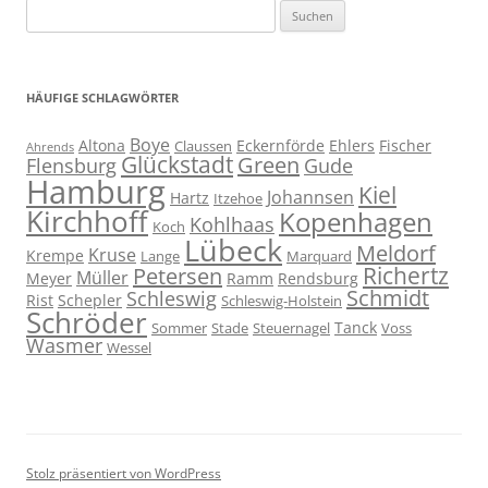
Suchen
nach:
HÄUFIGE SCHLAGWÖRTER
Boye
Altona
Eckernförde
Ehlers
Fischer
Claussen
Ahrends
Glückstadt
Green
Flensburg
Gude
Hamburg
Kiel
Johannsen
Hartz
Itzehoe
Kirchhoff
Kopenhagen
Kohlhaas
Koch
Lübeck
Meldorf
Kruse
Krempe
Lange
Marquard
Richertz
Petersen
Müller
Meyer
Ramm
Rendsburg
Schmidt
Schleswig
Rist
Schepler
Schleswig-Holstein
Schröder
Tanck
Sommer
Stade
Steuernagel
Voss
Wasmer
Wessel
Stolz präsentiert von WordPress