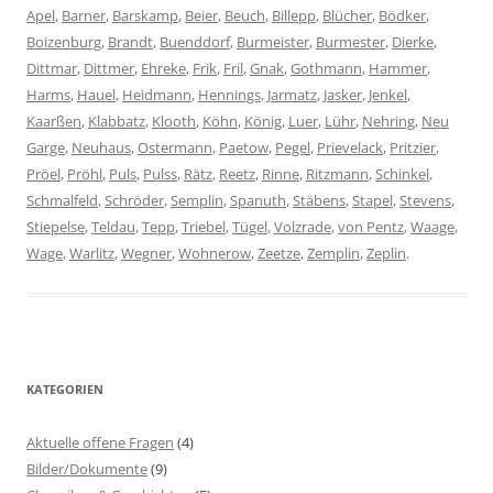
Apel
,
Barner
,
Barskamp
,
Beier
,
Beuch
,
Billepp
,
Blücher
,
Bödker
,
Boizenburg
,
Brandt
,
Buenddorf
,
Burmeister
,
Burmester
,
Dierke
,
Dittmar
,
Dittmer
,
Ehreke
,
Frik
,
Fril
,
Gnak
,
Gothmann
,
Hammer
,
Harms
,
Hauel
,
Heidmann
,
Hennings
,
Jarmatz
,
Jasker
,
Jenkel
,
Kaarßen
,
Klabbatz
,
Klooth
,
Köhn
,
König
,
Luer
,
Lühr
,
Nehring
,
Neu
Garge
,
Neuhaus
,
Ostermann
,
Paetow
,
Pegel
,
Prievelack
,
Pritzier
,
Pröel
,
Pröhl
,
Puls
,
Pulss
,
Rätz
,
Reetz
,
Rinne
,
Ritzmann
,
Schinkel
,
Schmalfeld
,
Schröder
,
Semplin
,
Spanuth
,
Stäbens
,
Stapel
,
Stevens
,
Stiepelse
,
Teldau
,
Tepp
,
Triebel
,
Tügel
,
Volzrade
,
von Pentz
,
Waage
,
Wage
,
Warlitz
,
Wegner
,
Wohnerow
,
Zeetze
,
Zemplin
,
Zeplin
.
KATEGORIEN
Aktuelle offene Fragen
(4)
Bilder/Dokumente
(9)