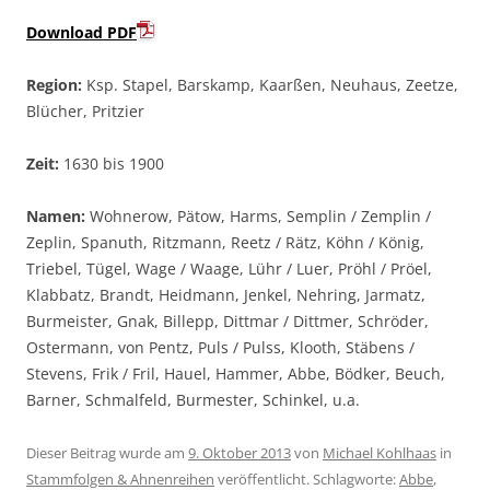
Download PDF
Region:
Ksp. Stapel, Barskamp, Kaarßen, Neuhaus, Zeetze,
Blücher, Pritzier
Zeit:
1630 bis 1900
Namen:
Wohnerow, Pätow, Harms, Semplin / Zemplin /
Zeplin, Spanuth, Ritzmann, Reetz / Rätz, Köhn / König,
Triebel, Tügel, Wage / Waage, Lühr / Luer, Pröhl / Pröel,
Klabbatz, Brandt, Heidmann, Jenkel, Nehring, Jarmatz,
Burmeister, Gnak, Billepp, Dittmar / Dittmer, Schröder,
Ostermann, von Pentz, Puls / Pulss, Klooth, Stäbens /
Stevens, Frik / Fril, Hauel, Hammer, Abbe, Bödker, Beuch,
Barner, Schmalfeld, Burmester, Schinkel, u.a.
Dieser Beitrag wurde am
9. Oktober 2013
von
Michael Kohlhaas
in
Stammfolgen & Ahnenreihen
veröffentlicht. Schlagworte:
Abbe
,