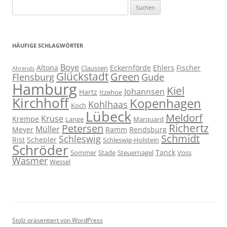
Suchen
nach:
HÄUFIGE SCHLAGWÖRTER
Boye
Altona
Eckernförde
Ehlers
Fischer
Claussen
Ahrends
Glückstadt
Green
Flensburg
Gude
Hamburg
Kiel
Johannsen
Hartz
Itzehoe
Kirchhoff
Kopenhagen
Kohlhaas
Koch
Lübeck
Meldorf
Kruse
Krempe
Lange
Marquard
Richertz
Petersen
Müller
Meyer
Ramm
Rendsburg
Schmidt
Schleswig
Rist
Schepler
Schleswig-Holstein
Schröder
Tanck
Sommer
Stade
Steuernagel
Voss
Wasmer
Wessel
Stolz präsentiert von WordPress