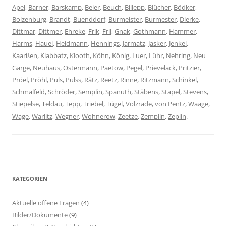
Apel
,
Barner
,
Barskamp
,
Beier
,
Beuch
,
Billepp
,
Blücher
,
Bödker
,
Boizenburg
,
Brandt
,
Buenddorf
,
Burmeister
,
Burmester
,
Dierke
,
Dittmar
,
Dittmer
,
Ehreke
,
Frik
,
Fril
,
Gnak
,
Gothmann
,
Hammer
,
Harms
,
Hauel
,
Heidmann
,
Hennings
,
Jarmatz
,
Jasker
,
Jenkel
,
Kaarßen
,
Klabbatz
,
Klooth
,
Köhn
,
König
,
Luer
,
Lühr
,
Nehring
,
Neu
Garge
,
Neuhaus
,
Ostermann
,
Paetow
,
Pegel
,
Prievelack
,
Pritzier
,
Pröel
,
Pröhl
,
Puls
,
Pulss
,
Rätz
,
Reetz
,
Rinne
,
Ritzmann
,
Schinkel
,
Schmalfeld
,
Schröder
,
Semplin
,
Spanuth
,
Stäbens
,
Stapel
,
Stevens
,
Stiepelse
,
Teldau
,
Tepp
,
Triebel
,
Tügel
,
Volzrade
,
von Pentz
,
Waage
,
Wage
,
Warlitz
,
Wegner
,
Wohnerow
,
Zeetze
,
Zemplin
,
Zeplin
.
KATEGORIEN
Aktuelle offene Fragen
(4)
Bilder/Dokumente
(9)