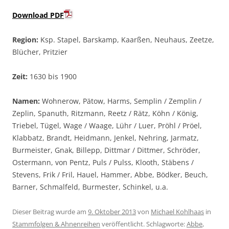
Download PDF
Region:
Ksp. Stapel, Barskamp, Kaarßen, Neuhaus, Zeetze,
Blücher, Pritzier
Zeit:
1630 bis 1900
Namen:
Wohnerow, Pätow, Harms, Semplin / Zemplin /
Zeplin, Spanuth, Ritzmann, Reetz / Rätz, Köhn / König,
Triebel, Tügel, Wage / Waage, Lühr / Luer, Pröhl / Pröel,
Klabbatz, Brandt, Heidmann, Jenkel, Nehring, Jarmatz,
Burmeister, Gnak, Billepp, Dittmar / Dittmer, Schröder,
Ostermann, von Pentz, Puls / Pulss, Klooth, Stäbens /
Stevens, Frik / Fril, Hauel, Hammer, Abbe, Bödker, Beuch,
Barner, Schmalfeld, Burmester, Schinkel, u.a.
Dieser Beitrag wurde am
9. Oktober 2013
von
Michael Kohlhaas
in
Stammfolgen & Ahnenreihen
veröffentlicht. Schlagworte:
Abbe
,