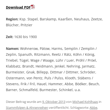
Download PDF
Region:
Ksp. Stapel, Barskamp, Kaarßen, Neuhaus, Zeetze,
Blücher, Pritzier
Zeit:
1630 bis 1900
Namen:
Wohnerow, Pätow, Harms, Semplin / Zemplin /
Zeplin, Spanuth, Ritzmann, Reetz / Rätz, Köhn / König,
Triebel, Tügel, Wage / Waage, Lühr / Luer, Pröhl / Pröel,
Klabbatz, Brandt, Heidmann, Jenkel, Nehring, Jarmatz,
Burmeister, Gnak, Billepp, Dittmar / Dittmer, Schröder,
Ostermann, von Pentz, Puls / Pulss, Klooth, Stäbens /
Stevens, Frik / Fril, Hauel, Hammer, Abbe, Bödker, Beuch,
Barner, Schmalfeld, Burmester, Schinkel, u.a.
Dieser Beitrag wurde am
9. Oktober 2013
von
Michael Kohlhaas
in
Stammfolgen & Ahnenreihen
veröffentlicht. Schlagworte:
Abbe
,