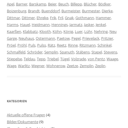
Apel
,
Barner
,
Barskamp
,
Beier
,
Beuch
,
Billepp
,
Blücher
,
Bödker
,
Boizenburg
,
Brandt
,
Buenddorf
,
Burmeister
,
Burmester
,
Dierke
,
Dittmar
,
Dittmer
,
Ehreke
,
Frik
,
Fril
,
Gnak
,
Gothmann
,
Hammer
,
Harms
,
Hauel
,
Heidmann
,
Hennings
,
Jarmatz
,
Jasker
,
Jenkel
,
Kaarßen
,
Klabbatz
,
Klooth
,
Köhn
,
König
,
Luer
,
Lühr
,
Nehring
,
Neu
Garge
,
Neuhaus
,
Ostermann
,
Paetow
,
Pegel
,
Prievelack
,
Pritzier
,
Pröel
,
Pröhl
,
Puls
,
Pulss
,
Rätz
,
Reetz
,
Rinne
,
Ritzmann
,
Schinkel
,
Schmalfeld
,
Schröder
,
Semplin
,
Spanuth
,
Stäbens
,
Stapel
,
Stevens
,
Stiepelse
,
Teldau
,
Tepp
,
Triebel
,
Tügel
,
Volzrade
,
von Pentz
,
Waage
,
Wage
,
Warlitz
,
Wegner
,
Wohnerow
,
Zeetze
,
Zemplin
,
Zeplin
.
KATEGORIEN
Aktuelle offene Fragen
(4)
Bilder/Dokumente
(9)