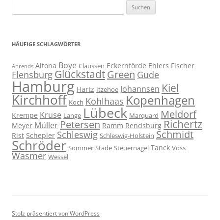
Suchen
nach:
HÄUFIGE SCHLAGWÖRTER
Boye
Altona
Eckernförde
Ehlers
Fischer
Claussen
Ahrends
Glückstadt
Green
Flensburg
Gude
Hamburg
Kiel
Johannsen
Hartz
Itzehoe
Kirchhoff
Kopenhagen
Kohlhaas
Koch
Lübeck
Meldorf
Kruse
Krempe
Lange
Marquard
Richertz
Petersen
Müller
Meyer
Ramm
Rendsburg
Schmidt
Schleswig
Rist
Schepler
Schleswig-Holstein
Schröder
Tanck
Sommer
Stade
Steuernagel
Voss
Wasmer
Wessel
Stolz präsentiert von WordPress