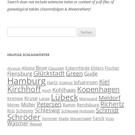
Search does not include extensive index or content of
pdf-files of
genealogical tables (Stammfolgen & Ahnenreihen)!
Suchen
nach:
HÄUFIGE SCHLAGWÖRTER
Boye
Altona
Eckernförde
Ehlers
Fischer
Claussen
Ahrends
Glückstadt
Green
Flensburg
Gude
Hamburg
Kiel
Johannsen
Hartz
Itzehoe
Kirchhoff
Kopenhagen
Kohlhaas
Koch
Lübeck
Meldorf
Kruse
Krempe
Lange
Marquard
Richertz
Petersen
Müller
Meyer
Ramm
Rendsburg
Schmidt
Schleswig
Rist
Schepler
Schleswig-Holstein
Schröder
Tanck
Sommer
Stade
Steuernagel
Voss
Wasmer
Wessel