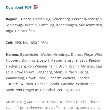
Download PDF
Region:
Lübeck, Herrnburg, Schönberg, Bergen/Norwegen,
Schleswig-Holstein, Hamburg, Kopenhagen, Südschweden,
Riga, Ostpreußen
Zeit:
1550 bis 1850 (1950)
Namen:
Bacmeister, Weber, Hennings, Ditmar, Flege, Wike,
Hüppert, Brüning, Lipstorf, Kayser, Brasche, Eeth, Paetow,
Hachenberg, von Wangenheim, Brun, Krohn, Mynster, Lau
Laue Lowe Louwe, Langberg, Stein, Turlach Turlag,
Waldkeling, Hoyer, Rohr, Richertz, Wolters, Rhades,
Turlach, Wilcken, Gädeke, Jacobi, Pachnio, Schlenther,
Stein, von Lengerke, Lilienthal, Zerlingius u.a
Dieser Beitrag wurde am
8. Oktober 2013
von
Michael Kohlhaas
in
Stammfolgen & Ahnenreihen
veröffentlicht. Schlagworte:
Altona
,