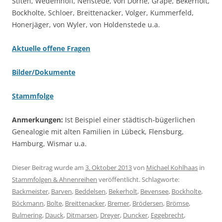
Stiten, Wedemhoff, Nenstede, von Dorne, Grape, Bekerholt,
Bockholte, Schloer, Breittenacker, Volger, Kummerfeld,
Honerjäger, von Wyler, von Holdenstede u.a.
Aktuelle offene Fragen
Bilder/Dokumente
Stammfolge
Anmerkungen:
Ist Beispiel einer städtisch-bügerlichen
Genealogie mit alten Familien in Lübeck, Flensburg,
Hamburg, Wismar u.a.
Dieser Beitrag wurde am
3. Oktober 2013
von
Michael Kohlhaas
in
Stammfolgen & Ahnenreihen
veröffentlicht. Schlagworte:
Backmeister
,
Barven
,
Beddelsen
,
Bekerholt
,
Bevensee
,
Bockholte
,
Böckmann
,
Bolte
,
Breittenacker
,
Bremer
,
Brödersen
,
Brömse
,
Bulmering
,
Dauck
,
Ditmarsen
,
Dreyer
,
Duncker
,
Eggebrecht
,