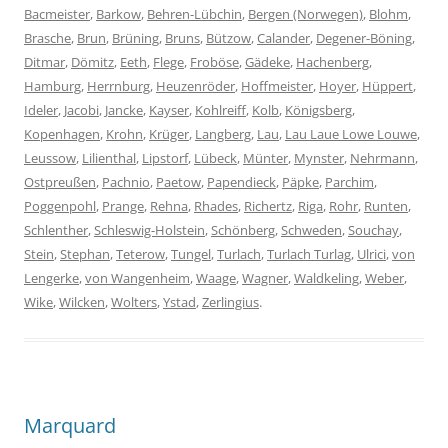
Bacmeister
,
Barkow
,
Behren-Lübchin
,
Bergen (Norwegen)
,
Blohm
,
Brasche
,
Brun
,
Brüning
,
Bruns
,
Bützow
,
Calander
,
Degener-Böning
,
Ditmar
,
Dömitz
,
Eeth
,
Flege
,
Froböse
,
Gädeke
,
Hachenberg
,
Hamburg
,
Herrnburg
,
Heuzenröder
,
Hoffmeister
,
Hoyer
,
Hüppert
,
Ideler
,
Jacobi
,
Jancke
,
Kayser
,
Kohlreiff
,
Kolb
,
Königsberg
,
Kopenhagen
,
Krohn
,
Krüger
,
Langberg
,
Lau
,
Lau Laue Lowe Louwe
,
Leussow
,
Lilienthal
,
Lipstorf
,
Lübeck
,
Münter
,
Mynster
,
Nehrmann
,
Ostpreußen
,
Pachnio
,
Paetow
,
Papendieck
,
Päpke
,
Parchim
,
Poggenpohl
,
Prange
,
Rehna
,
Rhades
,
Richertz
,
Riga
,
Rohr
,
Runten
,
Schlenther
,
Schleswig-Holstein
,
Schönberg
,
Schweden
,
Souchay
,
Stein
,
Stephan
,
Teterow
,
Tungel
,
Turlach
,
Turlach Turlag
,
Ulrici
,
von
Lengerke
,
von Wangenheim
,
Waage
,
Wagner
,
Waldkeling
,
Weber
,
Wike
,
Wilcken
,
Wolters
,
Ystad
,
Zerlingius
.
Marquard