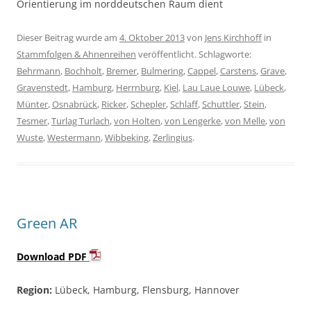
Orientierung im norddeutschen Raum dient
Dieser Beitrag wurde am
4. Oktober 2013
von
Jens Kirchhoff
in
Stammfolgen & Ahnenreihen
veröffentlicht. Schlagworte:
Behrmann
,
Bochholt
,
Bremer
,
Bulmering
,
Cappel
,
Carstens
,
Grave
,
Gravenstedt
,
Hamburg
,
Herrnburg
,
Kiel
,
Lau Laue Louwe
,
Lübeck
,
Münter
,
Osnabrück
,
Ricker
,
Schepler
,
Schlaff
,
Schuttler
,
Stein
,
Tesmer
,
Turlag Turlach
,
von Holten
,
von Lengerke
,
von Melle
,
von
Wuste
,
Westermann
,
Wibbeking
,
Zerlingius
.
Green AR
Download PDF
Region:
Lübeck, Hamburg, Flensburg, Hannover