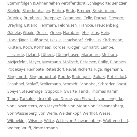
Stammfolgen & Ahnenreihen
veröffentlicht. Schlagworte:
Bentzien
,
Bilefeld
,
Blanckenhagen
,
Blohm
,
Bode
,
Bremer
,
Brödermann
,
Brüning
,
Burghardi
,
Butepage
,
Cammann
,
Celle
,
Dorpat
,
Dreyern
,
Dreyling
,
Estland
,
Fehmarn
,
Feldhusen
,
Francke
,
Freudenberg
,
Gädeke
,
Gloxin
,
Gossel
,
Green
,
Hamburg
,
Heigelius
,
Hein
,
Honerjäger
,
Hulßhorst
,
Ikskile
,
Israelsdorf
,
Keibelius
,
Kirchmann
,
Kirstein
,
Koch
,
Kohlhaas
,
Kordes
,
Kröger
,
Kunhardt
,
Lampe
,
Lielvarde
,
Livland
,
Lübeck
,
Lüdinghusen
,
Marquard
,
Meibom
,
Meijerfeldt
,
Meyer
,
Meymann
,
Möllrath
,
Petersen
,
Philip
,
Plönnies
,
Podekaye
,
Rembate
,
Retelsdorf
,
Reval
,
Richertz
,
Riga
,
Rigemann
,
Ringemuth
,
Ringmundshof
,
Rodde
,
Rodenpois
,
Rokazi
,
Rötelsdorf
,
Schabbel
,
Schlaff
,
Schliemann
,
Schmidt
,
Schnobel
,
Schröder
,
Soest
,
Speyer
,
Steuernagel
,
Stippkolk
,
Swarte
,
Tanck
,
Thomas Ramm
,
Timm
,
Turkalne
,
Uexküll
,
von Dorne
,
von Elsswich
,
von Lengerke
,
von Löwenstern
,
von Meyerfeldt
,
von Mohr
,
von Schwanenberg
,
von Wasserberg
,
von Werle
,
Weidenkopf
,
Werlhof
,
Wessel
,
Wibbeking
,
Wismar
,
Witte
,
Witte von Schwanenberg
,
Wolffenschild
,
Wolter
,
Wulff
,
Zimmermann
.