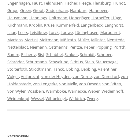
Engenhagen
,
Faust
,
Feldhusen
,
Fischer
,
Fleege
,
Flensburg
,
Frundt
,
Grape
,
Green
,
Groot
,
Gudejohann
,
Hamburg
,
Hannover
,
Hausmann
,
Hennings
,
Holtmann
,
Honerjäger
,
Horneffer
,
Hüge
,
Kirchmann
,
Kröplin
,
Kruse
,
Kummerfeld
,
Langenbeck
,
Langhorst
,
Laue
,
Leers
,
Leistikow
,
Lorck
,
Louwe
,
Lüdinghusen
,
Marquardt
,
Martens
,
Martini
,
Meitmann
,
Möllrath
,
Müller
,
Münter
,
Nenstede
,
Nettelbladt
,
Niemann
,
Ostmanns
,
Pentze
,
Peper
,
Pöpping
,
Portth
,
Ramm
,
Richertz
,
Rist
,
Schabbel
,
Schloer
,
Schmidt
,
Schnoer
,
Schröder
,
Schurmann
,
Schwelund
,
Siricius
,
Stein
,
Steuernagel
,
Stolterfoth
,
Strodtmann
,
Tanck
,
Ubbing
,
Uebbing
,
Valentiner
,
Volger
,
Vollprecht
,
von der Heyden
,
von Dorne
,
von Dumstorf
,
von
Holdenstede
,
von Lengerke
,
von Melle
,
von Oesede
,
von Stiten
,
von Wyler
,
Vossbein
,
Warmböke
,
Warnecke
,
Weber
,
Wedemhoff
,
Weidenkopf
,
Wessel
,
Wibbekingk
,
Widdrich
,
Zwerg
.
KATEGORIEN