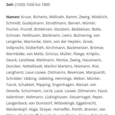
Zeit:
(1250) 1500 bis 1800
Namen:
Kruse, Richertz, Möllrath, Ramm, Zwerg, Widdrich,
Schmidt, Gudejohann, Strodtmann, Barven, Münter,
Fischer, Frundt, Brödersen, Vossbein, Beddelsen, Bolte,
Schnoer, Feldhusen, Böckmann, Leers, Bulmering, von
Lengerke, Warnecke, Stein, von der Heyden, Groot,
Vollprecht, Stolterfoth, Kirchmann, Backmeister, Brömse,
Warmböke, von Melle, Siricius, Müller, Fleege, Kröplin,
Dauck, Leistikow, Meitmann, Pentze, Zwerg, Hausmann,
Duncker, Nettelbladt, Martini Martens, Niemann, Rist,
Langhorst, Laue Louwe, Ostmanns, Bevensee, Marquardt,
Schröder, Ubbing, Uebbing, Hennings, Weber, Münter,
Tanck, Schabbel, Pöpping, Engenhagen, Wessel, von
Oesede, Schurmann, Lorck, Laue, Louwe, Ditmarsen, Faust,
Valentiner, Holtmann, Lüdinghusen, Steuernagel, Peper,
Langenbeck, von Dumstorf, Wibbekingk, Eggebrecht,
Weidenkopf, Hüge, Dreyer, Horneffer, Portth, Bremer, von