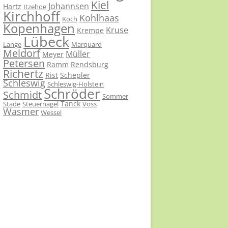
Kiel
Johannsen
Hartz
Itzehoe
Kirchhoff
Kohlhaas
Koch
Kopenhagen
Kruse
Krempe
Lübeck
Lange
Marquard
Meldorf
Müller
Meyer
Petersen
Ramm
Rendsburg
Richertz
Rist
Schepler
Schleswig
Schleswig-Holstein
Schröder
Schmidt
Sommer
Tanck
Stade
Steuernagel
Voss
Wasmer
Wessel