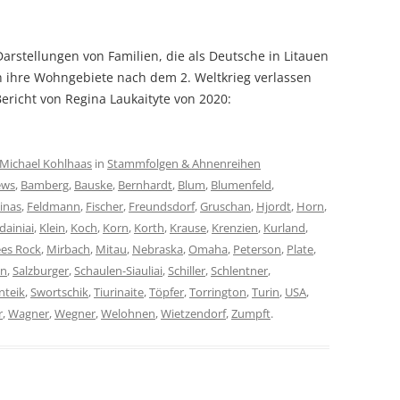
arstellungen von Familien, die als Deutsche in Litauen
ch ihre Wohngebiete nach dem 2. Weltkrieg verlassen
cher Bericht von Regina Laukaityte von 2020:
Michael Kohlhaas
in
Stammfolgen & Ahnenreihen
ews
,
Bamberg
,
Bauske
,
Bernhardt
,
Blum
,
Blumenfeld
,
inas
,
Feldmann
,
Fischer
,
Freundsdorf
,
Gruschan
,
Hjordt
,
Horn
,
dainiai
,
Klein
,
Koch
,
Korn
,
Korth
,
Krause
,
Krenzien
,
Kurland
,
es Rock
,
Mirbach
,
Mitau
,
Nebraska
,
Omaha
,
Peterson
,
Plate
,
hn
,
Salzburger
,
Schaulen-Siauliai
,
Schiller
,
Schlentner
,
nteik
,
Swortschik
,
Tiurinaite
,
Töpfer
,
Torrington
,
Turin
,
USA
,
r
,
Wagner
,
Wegner
,
Welohnen
,
Wietzendorf
,
Zumpft
.