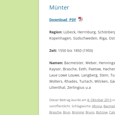
Münter
Download PDF
Region:
Lübeck, Herrnburg, Schönberg
Kopenhagen, Südschweden, Riga, Os
Zeit:
1550 bis 1850 (1950)
Namen:
Bacmeister, Weber, Hennings, 
Kayser, Brasche, Eeth, Paetow, Hach
Laue Lowe Louwe, Langberg, Stein, Tur
Wolters, Rhades, Turlach, Wilcken, Gäd
Lilienthal, Zerlingius u.a
Dieser Beitrag wurde am
8. Oktober 2013
v
veröffentlicht. Schlagworte:
Altona
,
Bacmei
Brasche
,
Brun
,
Brüning
,
Bruns
,
Bützow
,
Cal