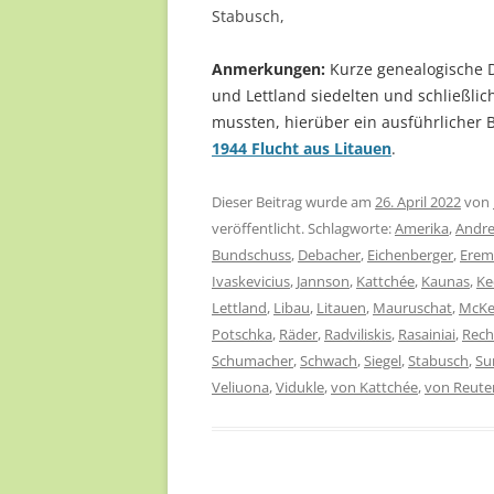
Stabusch,
Anmerkungen:
Kurze genealogische D
und Lettland siedelten und schließli
mussten, hierüber ein ausführli
1944 Flucht aus Litauen
.
Dieser Beitrag wurde am
26. April 2022
von
veröffentlicht. Schlagworte:
Amerika
,
Andr
Bundschuss
,
Debacher
,
Eichenberger
,
Erem
Ivaskevicius
,
Jannson
,
Kattchée
,
Kaunas
,
Ke
Lettland
,
Libau
,
Litauen
,
Mauruschat
,
McKe
Potschka
,
Räder
,
Radviliskis
,
Rasainiai
,
Rec
Schumacher
,
Schwach
,
Siegel
,
Stabusch
,
Su
Veliuona
,
Vidukle
,
von Kattchée
,
von Reute