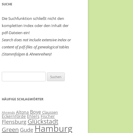
SUCHE
Die Suchfunktion schließt nicht den
kompletten Index oder den Inhalt der
pdf-Dateien ein!
Search does not include extensive index or
content of
pdf-files of genealogical tables
(Stammfolgen & Ahnenreihen)!
Suchen
nach:
HÄUFIGE SCHLAGWÖRTER
Boye
Altona
Claussen
Ahrends
Eckernförde
Ehlers
Fischer
Glückstadt
Flensburg
Hamburg
Green
Gude