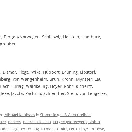
, Bergen/Norwegen, Schleswig-Holstein, Hamburg,
tpreußen
Ditmar, Flege, Wike, Hüppert, Brüning, Lipstorf,
enberg, von Wangenheim, Brun, Krohn, Mynster, Lau
lach Turlag, Waldkeling, Hoyer, Rohr, Richertz,
eke, Jacobi, Pachnio, Schlenther, Stein, von Lengerke,
on
Michael Kohlhaas
in
Stammfolgen & Ahnenreihen
ster
,
Barkow
,
Behren-Lübchin
,
Bergen (Norwegen)
,
Blohm
,
ander
,
Degener-Böning
,
Ditmar
,
Dömitz
,
Eeth
,
Flege
,
Froböse
,