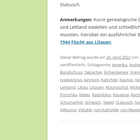
Stabusch,
Anmerkungen:
Kurze genealogische D
und Lettland siedelten und schließli
mussten, hierüber ein ausführli
1944 Flucht aus Litauen
.
Dieser Beitrag wurde am
26. April 2022
von
veröffentlicht. Schlagworte:
Amerika
,
Andr
Bundschuss
,
Debacher
,
Eichenberger
,
Erem
Ivaskevicius
,
Jannson
,
Kattchée
,
Kaunas
,
Ke
Lettland
,
Libau
,
Litauen
,
Mauruschat
,
McKe
Potschka
,
Räder
,
Radviliskis
,
Rasainiai
,
Rec
Schumacher
,
Schwach
,
Siegel
,
Stabusch
,
Su
Veliuona
,
Vidukle
,
von Kattchée
,
von Reute