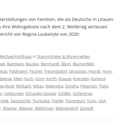
arstellungen von Familien, die als Deutsche in Litauen
ch ihre Wohngebiete nach dem 2. Weltkrieg verlassen
cher Bericht von Regina Laukaityte von 2020:
Michael Kohlhaas
in
Stammfolgen & Ahnenreihen
ews
,
Bamberg
,
Bauske
,
Bernhardt
,
Blum
,
Blumenfeld
,
inas
,
Feldmann
,
Fischer
,
Freundsdorf
,
Gruschan
,
Hjordt
,
Horn
,
dainiai
,
Klein
,
Koch
,
Korn
,
Korth
,
Krause
,
Krenzien
,
Kurland
,
es Rock
,
Mirbach
,
Mitau
,
Nebraska
,
Omaha
,
Peterson
,
Plate
,
hn
,
Salzburger
,
Schaulen-Siauliai
,
Schiller
,
Schlentner
,
nteik
,
Swortschik
,
Tiurinaite
,
Töpfer
,
Torrington
,
Turin
,
USA
,
r
,
Wagner
,
Wegner
,
Welohnen
,
Wietzendorf
,
Zumpft
.