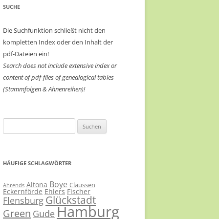
SUCHE
Die Suchfunktion schließt nicht den
kompletten Index oder den Inhalt der
pdf-Dateien ein!
Search does not include extensive index or
content of
pdf-files of genealogical tables
(Stammfolgen & Ahnenreihen)!
Suchen
nach:
HÄUFIGE SCHLAGWÖRTER
Boye
Altona
Claussen
Ahrends
Eckernförde
Ehlers
Fischer
Glückstadt
Flensburg
Hamburg
Green
Gude