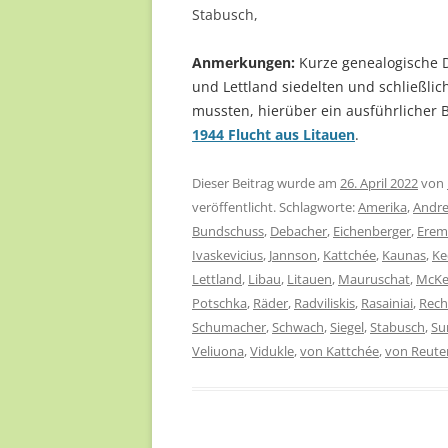
Stabusch,
Anmerkungen:
Kurze genealogische D
und Lettland siedelten und schließli
mussten, hierüber ein ausführli
1944 Flucht aus Litauen
.
Dieser Beitrag wurde am
26. April 2022
von
veröffentlicht. Schlagworte:
Amerika
,
Andr
Bundschuss
,
Debacher
,
Eichenberger
,
Erem
Ivaskevicius
,
Jannson
,
Kattchée
,
Kaunas
,
Ke
Lettland
,
Libau
,
Litauen
,
Mauruschat
,
McKe
Potschka
,
Räder
,
Radviliskis
,
Rasainiai
,
Rec
Schumacher
,
Schwach
,
Siegel
,
Stabusch
,
Su
Veliuona
,
Vidukle
,
von Kattchée
,
von Reute