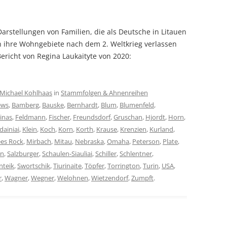
arstellungen von Familien, die als Deutsche in Litauen
ch ihre Wohngebiete nach dem 2. Weltkrieg verlassen
cher Bericht von Regina Laukaityte von 2020:
Michael Kohlhaas
in
Stammfolgen & Ahnenreihen
ews
,
Bamberg
,
Bauske
,
Bernhardt
,
Blum
,
Blumenfeld
,
inas
,
Feldmann
,
Fischer
,
Freundsdorf
,
Gruschan
,
Hjordt
,
Horn
,
dainiai
,
Klein
,
Koch
,
Korn
,
Korth
,
Krause
,
Krenzien
,
Kurland
,
es Rock
,
Mirbach
,
Mitau
,
Nebraska
,
Omaha
,
Peterson
,
Plate
,
hn
,
Salzburger
,
Schaulen-Siauliai
,
Schiller
,
Schlentner
,
nteik
,
Swortschik
,
Tiurinaite
,
Töpfer
,
Torrington
,
Turin
,
USA
,
r
,
Wagner
,
Wegner
,
Welohnen
,
Wietzendorf
,
Zumpft
.