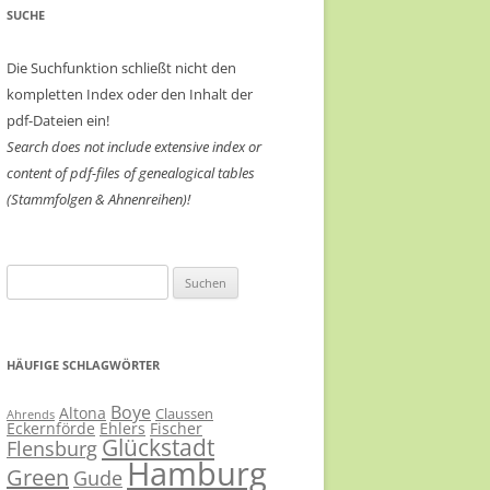
SUCHE
Die Suchfunktion schließt nicht den
kompletten Index oder den Inhalt der
pdf-Dateien ein!
Search does not include extensive index or
content of
pdf-files of genealogical tables
(Stammfolgen & Ahnenreihen)!
Suchen
nach:
HÄUFIGE SCHLAGWÖRTER
Boye
Altona
Claussen
Ahrends
Eckernförde
Ehlers
Fischer
Glückstadt
Flensburg
Hamburg
Green
Gude