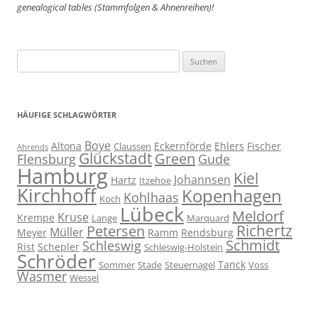
genealogical tables (Stammfolgen & Ahnenreihen)!
Suchen
nach:
HÄUFIGE SCHLAGWÖRTER
Boye
Altona
Eckernförde
Ehlers
Fischer
Claussen
Ahrends
Glückstadt
Green
Flensburg
Gude
Hamburg
Kiel
Johannsen
Hartz
Itzehoe
Kirchhoff
Kopenhagen
Kohlhaas
Koch
Lübeck
Meldorf
Kruse
Krempe
Lange
Marquard
Richertz
Petersen
Müller
Meyer
Ramm
Rendsburg
Schmidt
Schleswig
Rist
Schepler
Schleswig-Holstein
Schröder
Tanck
Sommer
Stade
Steuernagel
Voss
Wasmer
Wessel