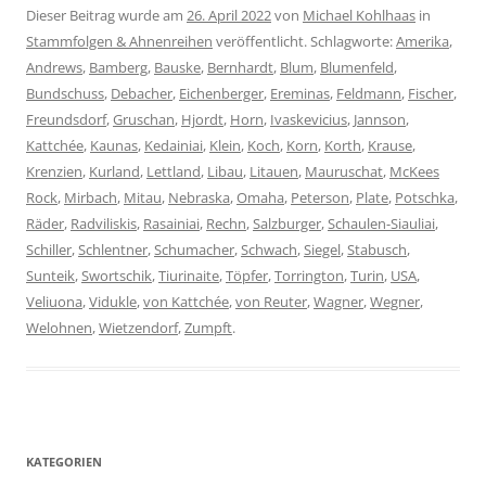
Dieser Beitrag wurde am
26. April 2022
von
Michael Kohlhaas
in
Stammfolgen & Ahnenreihen
veröffentlicht. Schlagworte:
Amerika
,
Andrews
,
Bamberg
,
Bauske
,
Bernhardt
,
Blum
,
Blumenfeld
,
Bundschuss
,
Debacher
,
Eichenberger
,
Ereminas
,
Feldmann
,
Fischer
,
Freundsdorf
,
Gruschan
,
Hjordt
,
Horn
,
Ivaskevicius
,
Jannson
,
Kattchée
,
Kaunas
,
Kedainiai
,
Klein
,
Koch
,
Korn
,
Korth
,
Krause
,
Krenzien
,
Kurland
,
Lettland
,
Libau
,
Litauen
,
Mauruschat
,
McKees
Rock
,
Mirbach
,
Mitau
,
Nebraska
,
Omaha
,
Peterson
,
Plate
,
Potschka
,
Räder
,
Radviliskis
,
Rasainiai
,
Rechn
,
Salzburger
,
Schaulen-Siauliai
,
Schiller
,
Schlentner
,
Schumacher
,
Schwach
,
Siegel
,
Stabusch
,
Sunteik
,
Swortschik
,
Tiurinaite
,
Töpfer
,
Torrington
,
Turin
,
USA
,
Veliuona
,
Vidukle
,
von Kattchée
,
von Reuter
,
Wagner
,
Wegner
,
Welohnen
,
Wietzendorf
,
Zumpft
.
KATEGORIEN