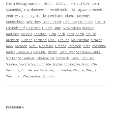
Dieser Beitrag wurde am
26. April 2022
von
Michael Kohlhaas
in
Stammfolgen & Ahnenreihen
veröffentlicht. Schlagworte:
Amerika
,
Andrews
,
Bamberg
,
Bauske
,
Bernhardt
,
Blum
,
Blumenfeld
,
Bundschuss
,
Debacher
,
Eichenberger
,
Ereminas
,
Feldmann
,
Fischer
,
Freundsdorf
,
Gruschan
,
Hjordt
,
Horn
,
Ivaskevicius
,
Jannson
,
Kattchée
,
Kaunas
,
Kedainiai
,
Klein
,
Koch
,
Korn
,
Korth
,
Krause
,
Krenzien
,
Kurland
,
Lettland
,
Libau
,
Litauen
,
Mauruschat
,
McKees
Rock
,
Mirbach
,
Mitau
,
Nebraska
,
Omaha
,
Peterson
,
Plate
,
Potschka
,
Räder
,
Radviliskis
,
Rasainiai
,
Rechn
,
Salzburger
,
Schaulen-Siauliai
,
Schiller
,
Schlentner
,
Schumacher
,
Schwach
,
Siegel
,
Stabusch
,
Sunteik
,
Swortschik
,
Tiurinaite
,
Töpfer
,
Torrington
,
Turin
,
USA
,
Veliuona
,
Vidukle
,
von Kattchée
,
von Reuter
,
Wagner
,
Wegner
,
Welohnen
,
Wietzendorf
,
Zumpft
.
KATEGORIEN