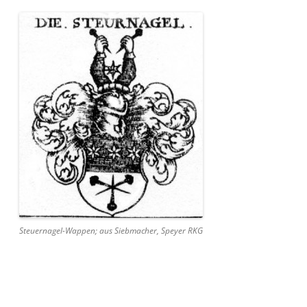
Steuernagel-Wappen; aus Siebmacher, Speyer RKG