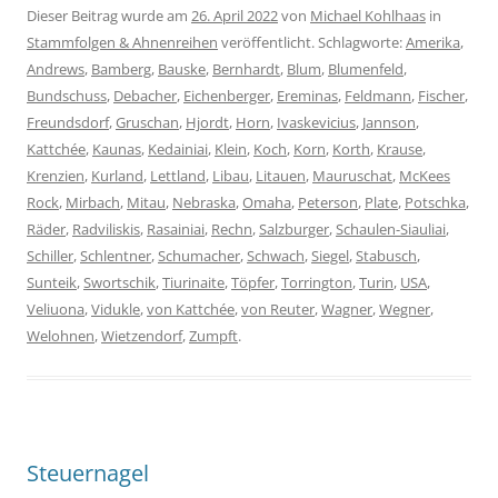
Dieser Beitrag wurde am
26. April 2022
von
Michael Kohlhaas
in
Stammfolgen & Ahnenreihen
veröffentlicht. Schlagworte:
Amerika
,
Andrews
,
Bamberg
,
Bauske
,
Bernhardt
,
Blum
,
Blumenfeld
,
Bundschuss
,
Debacher
,
Eichenberger
,
Ereminas
,
Feldmann
,
Fischer
,
Freundsdorf
,
Gruschan
,
Hjordt
,
Horn
,
Ivaskevicius
,
Jannson
,
Kattchée
,
Kaunas
,
Kedainiai
,
Klein
,
Koch
,
Korn
,
Korth
,
Krause
,
Krenzien
,
Kurland
,
Lettland
,
Libau
,
Litauen
,
Mauruschat
,
McKees
Rock
,
Mirbach
,
Mitau
,
Nebraska
,
Omaha
,
Peterson
,
Plate
,
Potschka
,
Räder
,
Radviliskis
,
Rasainiai
,
Rechn
,
Salzburger
,
Schaulen-Siauliai
,
Schiller
,
Schlentner
,
Schumacher
,
Schwach
,
Siegel
,
Stabusch
,
Sunteik
,
Swortschik
,
Tiurinaite
,
Töpfer
,
Torrington
,
Turin
,
USA
,
Veliuona
,
Vidukle
,
von Kattchée
,
von Reuter
,
Wagner
,
Wegner
,
Welohnen
,
Wietzendorf
,
Zumpft
.
Steuernagel