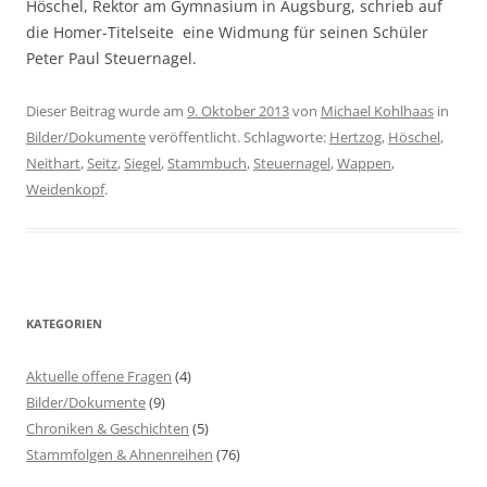
Höschel, Rektor am Gymnasium in Augsburg, schrieb auf
die Homer-Titelseite eine Widmung für seinen Schüler
Peter Paul Steuernagel.
Dieser Beitrag wurde am
9. Oktober 2013
von
Michael Kohlhaas
in
Bilder/Dokumente
veröffentlicht. Schlagworte:
Hertzog
,
Höschel
,
Neithart
,
Seitz
,
Siegel
,
Stammbuch
,
Steuernagel
,
Wappen
,
Weidenkopf
.
KATEGORIEN
Aktuelle offene Fragen
(4)
Bilder/Dokumente
(9)
Chroniken & Geschichten
(5)
Stammfolgen & Ahnenreihen
(76)