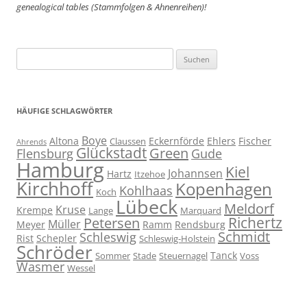
genealogical tables (Stammfolgen & Ahnenreihen)!
Suchen
nach:
HÄUFIGE SCHLAGWÖRTER
Boye
Altona
Eckernförde
Ehlers
Fischer
Claussen
Ahrends
Glückstadt
Green
Flensburg
Gude
Hamburg
Kiel
Johannsen
Hartz
Itzehoe
Kirchhoff
Kopenhagen
Kohlhaas
Koch
Lübeck
Meldorf
Kruse
Krempe
Lange
Marquard
Richertz
Petersen
Müller
Meyer
Ramm
Rendsburg
Schmidt
Schleswig
Rist
Schepler
Schleswig-Holstein
Schröder
Tanck
Sommer
Stade
Steuernagel
Voss
Wasmer
Wessel