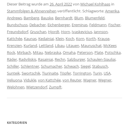
Dieser Beitrag wurde am
26. April 2022
von
Michael Kohlhaas
in
Stammfolgen & Ahnenreihen
veröffentlicht. Schlagworte:
Amerika
,
Andrews
,
Bamberg
,
Bauske
,
Bernhardt
,
Blum
,
Blumenfeld
,
Bundschuss
,
Debacher
,
Eichenberger
,
Ereminas
,
Feldmann
,
Fischer
,
Freundsdorf
,
Gruschan
,
Hjordt
,
Horn
,
Ivaskevicius
,
Jannson
,
Kattchée
,
Kaunas
,
Kedainiai
,
Klein
,
Koch
,
Korn
,
Korth
,
Krause
,
Krenzien
,
Kurland
,
Lettland
,
Libau
,
Litauen
,
Mauruschat
,
McKees
Rock
,
Mirbach
,
Mitau
,
Nebraska
,
Omaha
,
Peterson
,
Plate
,
Potschka
,
Räder
,
Radviliskis
,
Rasainiai
,
Rechn
,
Salzburger
,
Schaulen-Siauliai
,
Schiller
,
Schlentner
,
Schumacher
,
Schwach
,
Siegel
,
Stabusch
,
Sunteik
,
Swortschik
,
Tiurinaite
,
Töpfer
,
Torrington
,
Turin
,
USA
,
Veliuona
,
Vidukle
,
von Kattchée
,
von Reuter
,
Wagner
,
Wegner
,
Welohnen
,
Wietzendorf
,
Zumpft
.
KATEGORIEN