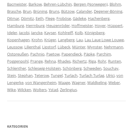
Bacmeister
,
Barkow
,
Behren-Lübchin
,
Bergen (Norwegen)
,
Blohm
,
Brasche
,
Brun
,
Brüning
,
Bruns
,
Bützow
,
Calander
,
Degener-Böning
,
Ditmar
,
Dömitz
,
Eeth
,
Flege
,
Froböse
,
Gädeke
,
Hachenberg
,
Hamburg
,
Herrnburg
,
Heuzenröder
,
Hoffmeister
,
Hoyer
,
Hüppert
,
Ideler
,
Jacobi
,
Jancke
,
Kayser
,
Kohlreiff
,
Kolb
,
Königsberg
,
Kopenhagen
,
Krohn
,
Krüger
,
Langberg
,
Lau
,
Lau Laue Lowe Louwe
,
Leussow
,
Lilienthal
,
Lipstorf
,
Lübeck
,
Münter
,
Mynster
,
Nehrmann
,
Ostpreußen
,
Pachnio
,
Paetow
,
Papendieck
,
Päpke
,
Parchim
,
Poggenpohl
,
Prange
,
Rehna
,
Rhades
,
Richertz
,
Riga
,
Rohr
,
Runten
,
Schlenther
,
Schleswig-Holstein
,
Schönberg
,
Schweden
,
Souchay
,
Stein
,
Stephan
,
Teterow
,
Tungel
,
Turlach
,
Turlach Turlag
,
Ulrici
,
von
Lengerke
,
von Wangenheim
,
Waage
,
Wagner
,
Waldkeling
,
Weber
,
Wike
,
Wilcken
,
Wolters
,
Ystad
,
Zerlingius
.
KATEGORIEN