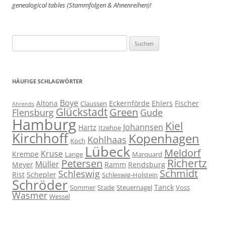
genealogical tables (Stammfolgen & Ahnenreihen)!
Suchen
nach:
HÄUFIGE SCHLAGWÖRTER
Boye
Altona
Eckernförde
Ehlers
Fischer
Claussen
Ahrends
Glückstadt
Green
Flensburg
Gude
Hamburg
Kiel
Johannsen
Hartz
Itzehoe
Kirchhoff
Kopenhagen
Kohlhaas
Koch
Lübeck
Meldorf
Kruse
Krempe
Lange
Marquard
Richertz
Petersen
Müller
Meyer
Ramm
Rendsburg
Schmidt
Schleswig
Rist
Schepler
Schleswig-Holstein
Schröder
Tanck
Sommer
Stade
Steuernagel
Voss
Wasmer
Wessel