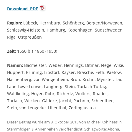
Download PDF
Region:
Lübeck, Herrnburg, Schönberg, Bergen/Norwegen,
Schleswig-Holstein, Hamburg, Kopenhagen, Südschweden,
Riga, Ostpreußen
Zeit:
1550 bis 1850 (1950)
Namen:
Bacmeister, Weber, Hennings, Ditmar, Flege, Wike,
Hüppert, Brüning, Lipstorf, Kayser, Brasche, Eeth, Paetow,
Hachenberg, von Wangenheim, Brun, Krohn, Mynster, Lau
Laue Lowe Louwe, Langberg, Stein, Turlach Turlag,
Waldkeling, Hoyer, Rohr, Richertz, Wolters, Rhades,
Turlach, Wilcken, Gädeke, Jacobi, Pachnio, Schlenther,
Stein, von Lengerke, Lilienthal, Zerlingius u.a
Dieser Beitrag wurde am
8. Oktober 2013
von
Michael Kohlhaas
in
Stammfolgen & Ahnenreihen
veröffentlicht. Schlagworte:
Altona
,