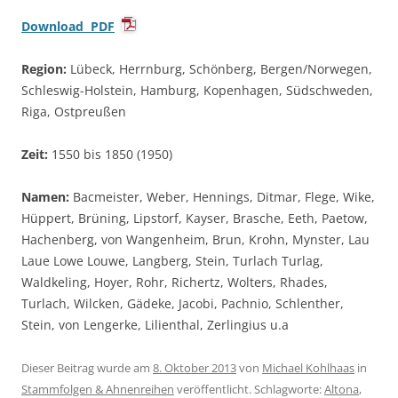
Download PDF
Region:
Lübeck, Herrnburg, Schönberg, Bergen/Norwegen,
Schleswig-Holstein, Hamburg, Kopenhagen, Südschweden,
Riga, Ostpreußen
Zeit:
1550 bis 1850 (1950)
Namen:
Bacmeister, Weber, Hennings, Ditmar, Flege, Wike,
Hüppert, Brüning, Lipstorf, Kayser, Brasche, Eeth, Paetow,
Hachenberg, von Wangenheim, Brun, Krohn, Mynster, Lau
Laue Lowe Louwe, Langberg, Stein, Turlach Turlag,
Waldkeling, Hoyer, Rohr, Richertz, Wolters, Rhades,
Turlach, Wilcken, Gädeke, Jacobi, Pachnio, Schlenther,
Stein, von Lengerke, Lilienthal, Zerlingius u.a
Dieser Beitrag wurde am
8. Oktober 2013
von
Michael Kohlhaas
in
Stammfolgen & Ahnenreihen
veröffentlicht. Schlagworte:
Altona
,