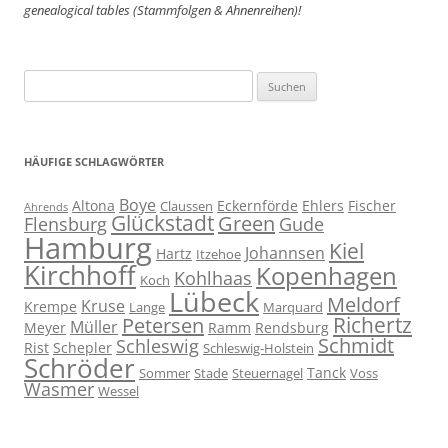
genealogical tables (Stammfolgen & Ahnenreihen)!
Suchen
nach:
HÄUFIGE SCHLAGWÖRTER
Boye
Altona
Eckernförde
Ehlers
Fischer
Claussen
Ahrends
Glückstadt
Green
Flensburg
Gude
Hamburg
Kiel
Johannsen
Hartz
Itzehoe
Kirchhoff
Kopenhagen
Kohlhaas
Koch
Lübeck
Meldorf
Kruse
Krempe
Lange
Marquard
Richertz
Petersen
Müller
Meyer
Ramm
Rendsburg
Schmidt
Schleswig
Rist
Schepler
Schleswig-Holstein
Schröder
Tanck
Sommer
Stade
Steuernagel
Voss
Wasmer
Wessel