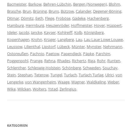
Bacmeister
,
Barkow
,
Behren-Lübchin
,
Bergen (Norwegen)
,
Blohm
,
Brasche
,
Brun
,
Brüning
,
Bruns
,
Bützow
,
Calander
,
Degener-Böning
,
Ditmar
,
Dömitz
,
Eeth
,
Flege
,
Froböse
,
Gädeke
,
Hachenberg
,
Hamburg
,
Herrnburg
,
Heuzenröder
,
Hoffmeister
,
Hoyer
,
Hüppert
,
Ideler
,
Jacobi
,
Jancke
,
Kayser
,
Kohlreiff
,
Kolb
,
Königsberg
,
Kopenhagen
,
Krohn
,
Krüger
,
Langberg
,
Lau
,
Lau Laue Lowe Louwe
,
Leussow
,
Lilienthal
,
Lipstorf
,
Lübeck
,
Münter
,
Mynster
,
Nehrmann
,
Ostpreußen
,
Pachnio
,
Paetow
,
Papendieck
,
Päpke
,
Parchim
,
Poggenpohl
,
Prange
,
Rehna
,
Rhades
,
Richertz
,
Riga
,
Rohr
,
Runten
,
Schlenther
,
Schleswig-Holstein
,
Schönberg
,
Schweden
,
Souchay
,
Stein
,
Stephan
,
Teterow
,
Tungel
,
Turlach
,
Turlach Turlag
,
Ulrici
,
von
Lengerke
,
von Wangenheim
,
Waage
,
Wagner
,
Waldkeling
,
Weber
,
Wike
,
Wilcken
,
Wolters
,
Ystad
,
Zerlingius
.
KATEGORIEN