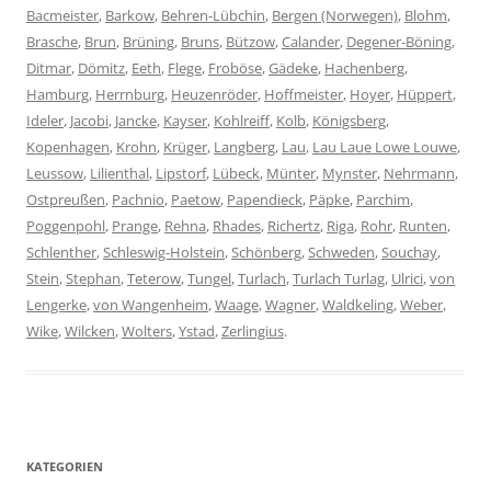
Bacmeister
,
Barkow
,
Behren-Lübchin
,
Bergen (Norwegen)
,
Blohm
,
Brasche
,
Brun
,
Brüning
,
Bruns
,
Bützow
,
Calander
,
Degener-Böning
,
Ditmar
,
Dömitz
,
Eeth
,
Flege
,
Froböse
,
Gädeke
,
Hachenberg
,
Hamburg
,
Herrnburg
,
Heuzenröder
,
Hoffmeister
,
Hoyer
,
Hüppert
,
Ideler
,
Jacobi
,
Jancke
,
Kayser
,
Kohlreiff
,
Kolb
,
Königsberg
,
Kopenhagen
,
Krohn
,
Krüger
,
Langberg
,
Lau
,
Lau Laue Lowe Louwe
,
Leussow
,
Lilienthal
,
Lipstorf
,
Lübeck
,
Münter
,
Mynster
,
Nehrmann
,
Ostpreußen
,
Pachnio
,
Paetow
,
Papendieck
,
Päpke
,
Parchim
,
Poggenpohl
,
Prange
,
Rehna
,
Rhades
,
Richertz
,
Riga
,
Rohr
,
Runten
,
Schlenther
,
Schleswig-Holstein
,
Schönberg
,
Schweden
,
Souchay
,
Stein
,
Stephan
,
Teterow
,
Tungel
,
Turlach
,
Turlach Turlag
,
Ulrici
,
von
Lengerke
,
von Wangenheim
,
Waage
,
Wagner
,
Waldkeling
,
Weber
,
Wike
,
Wilcken
,
Wolters
,
Ystad
,
Zerlingius
.
KATEGORIEN