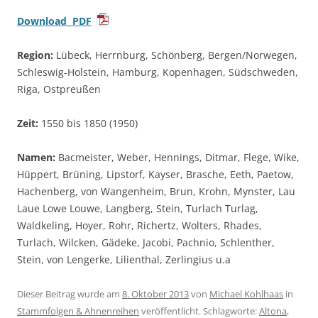
Download PDF
Region:
Lübeck, Herrnburg, Schönberg, Bergen/Norwegen,
Schleswig-Holstein, Hamburg, Kopenhagen, Südschweden,
Riga, Ostpreußen
Zeit:
1550 bis 1850 (1950)
Namen:
Bacmeister, Weber, Hennings, Ditmar, Flege, Wike,
Hüppert, Brüning, Lipstorf, Kayser, Brasche, Eeth, Paetow,
Hachenberg, von Wangenheim, Brun, Krohn, Mynster, Lau
Laue Lowe Louwe, Langberg, Stein, Turlach Turlag,
Waldkeling, Hoyer, Rohr, Richertz, Wolters, Rhades,
Turlach, Wilcken, Gädeke, Jacobi, Pachnio, Schlenther,
Stein, von Lengerke, Lilienthal, Zerlingius u.a
Dieser Beitrag wurde am
8. Oktober 2013
von
Michael Kohlhaas
in
Stammfolgen & Ahnenreihen
veröffentlicht. Schlagworte:
Altona
,