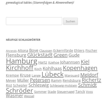
genealogical tables (Stammfolgen & Ahnenreihen)!
Suchen
nach:
HÄUFIGE SCHLAGWÖRTER
Boye
Altona
Eckernförde
Ehlers
Fischer
Claussen
Ahrends
Glückstadt
Green
Flensburg
Gude
Hamburg
Kiel
Johannsen
Hartz
Itzehoe
Kirchhoff
Kopenhagen
Kohlhaas
Koch
Lübeck
Meldorf
Kruse
Krempe
Lange
Marquard
Richertz
Petersen
Müller
Meyer
Ramm
Rendsburg
Schmidt
Schleswig
Rist
Schepler
Schleswig-Holstein
Schröder
Tanck
Sommer
Stade
Steuernagel
Voss
Wasmer
Wessel