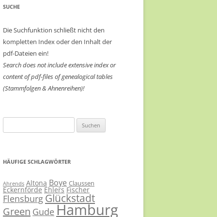
SUCHE
Die Suchfunktion schließt nicht den
kompletten Index oder den Inhalt der
pdf-Dateien ein!
Search does not include extensive index or
content of
pdf-files of genealogical tables
(Stammfolgen & Ahnenreihen)!
Suchen
nach:
HÄUFIGE SCHLAGWÖRTER
Boye
Altona
Claussen
Ahrends
Eckernförde
Ehlers
Fischer
Glückstadt
Flensburg
Hamburg
Green
Gude