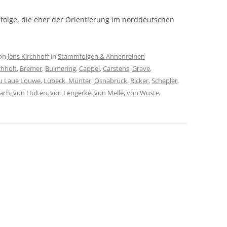
olge, die eher der Orientierung im norddeutschen
on
Jens Kirchhoff
in
Stammfolgen & Ahnenreihen
hholt
,
Bremer
,
Bulmering
,
Cappel
,
Carstens
,
Grave
,
u Laue Louwe
,
Lübeck
,
Münter
,
Osnabrück
,
Ricker
,
Schepler
,
lach
,
von Holten
,
von Lengerke
,
von Melle
,
von Wuste
,