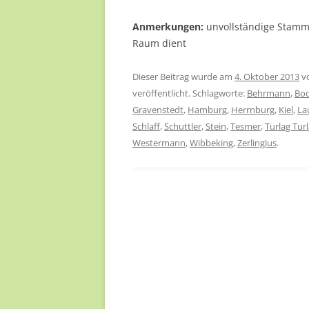
Anmerkungen:
unvollständige Stammf
Raum dient
Dieser Beitrag wurde am
4. Oktober 2013
v
veröffentlicht. Schlagworte:
Behrmann
,
Boc
Gravenstedt
,
Hamburg
,
Herrnburg
,
Kiel
,
La
Schlaff
,
Schuttler
,
Stein
,
Tesmer
,
Turlag Tur
Westermann
,
Wibbeking
,
Zerlingius
.