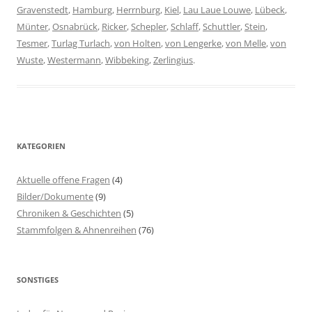
Gravenstedt
,
Hamburg
,
Herrnburg
,
Kiel
,
Lau Laue Louwe
,
Lübeck
,
Münter
,
Osnabrück
,
Ricker
,
Schepler
,
Schlaff
,
Schuttler
,
Stein
,
Tesmer
,
Turlag Turlach
,
von Holten
,
von Lengerke
,
von Melle
,
von
Wuste
,
Westermann
,
Wibbeking
,
Zerlingius
.
KATEGORIEN
Aktuelle offene Fragen
(4)
Bilder/Dokumente
(9)
Chroniken & Geschichten
(5)
Stammfolgen & Ahnenreihen
(76)
SONSTIGES