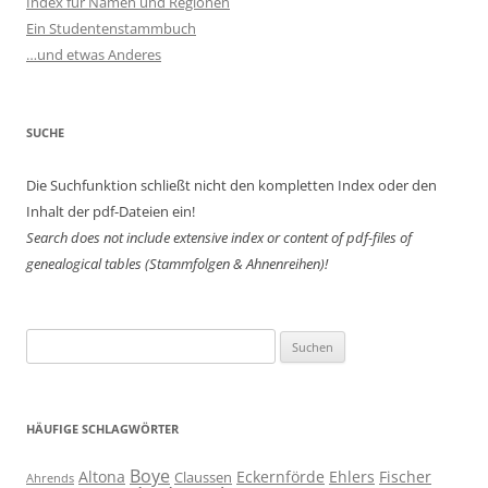
Index für Namen und Regionen
Ein Studentenstammbuch
…und etwas Anderes
SUCHE
Die Suchfunktion schließt nicht den kompletten Index oder den
Inhalt der pdf-Dateien ein!
Search does not include extensive index or content of
pdf-files of
genealogical tables (Stammfolgen & Ahnenreihen)!
Suchen
nach:
HÄUFIGE SCHLAGWÖRTER
Boye
Altona
Eckernförde
Ehlers
Fischer
Claussen
Ahrends