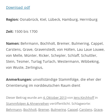
Download_pdf
Region:
Osnabrück, Kiel, Lübeck, Hamburg, Herrnburg
Zeit:
1500 bis 1700
Namen:
Behrmann, Bochholt, Bremer, Bulmering, Cappel,
Carstens, Grave, Gravenstedt, von Holten, Lau Laue Louwe,
von Melle, Münter, Ricker, Schepler, Schlaff, Schuttler,
Stein, Tesmer, Turlag Turlach, Westermann, Wibbeking,
von Wuste, Zerlingius,
Anmerkungen:
unvollständige Stammfolge, die eher der
Orientierung im norddeutschen Raum dient
Dieser Beitrag wurde am
4. Oktober 2013
von
Jens Kirchhoff
in
Stammfolgen & Ahnenreihen
veröffentlicht. Schlagworte:
Behrmann
,
Bochholt
,
Bremer
,
Bulmering
,
Cappel
,
Carstens
,
Grave
,