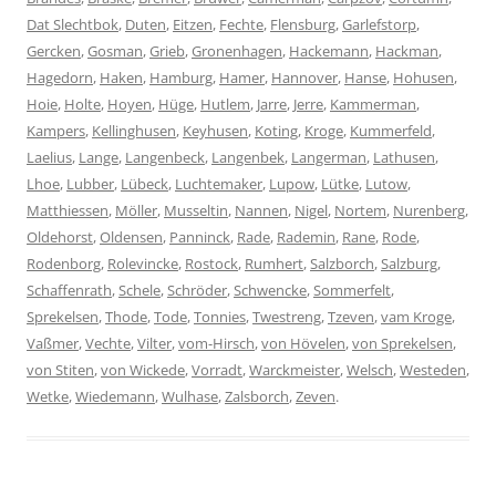
Dat Slechtbok
,
Duten
,
Eitzen
,
Fechte
,
Flensburg
,
Garlefstorp
,
Gercken
,
Gosman
,
Grieb
,
Gronenhagen
,
Hackemann
,
Hackman
,
Hagedorn
,
Haken
,
Hamburg
,
Hamer
,
Hannover
,
Hanse
,
Hohusen
,
Hoie
,
Holte
,
Hoyen
,
Hüge
,
Hutlem
,
Jarre
,
Jerre
,
Kammerman
,
Kampers
,
Kellinghusen
,
Keyhusen
,
Koting
,
Kroge
,
Kummerfeld
,
Laelius
,
Lange
,
Langenbeck
,
Langenbek
,
Langerman
,
Lathusen
,
Lhoe
,
Lubber
,
Lübeck
,
Luchtemaker
,
Lupow
,
Lütke
,
Lutow
,
Matthiessen
,
Möller
,
Musseltin
,
Nannen
,
Nigel
,
Nortem
,
Nurenberg
,
Oldehorst
,
Oldensen
,
Panninck
,
Rade
,
Rademin
,
Rane
,
Rode
,
Rodenborg
,
Rolevincke
,
Rostock
,
Rumhert
,
Salzborch
,
Salzburg
,
Schaffenrath
,
Schele
,
Schröder
,
Schwencke
,
Sommerfelt
,
Sprekelsen
,
Thode
,
Tode
,
Tonnies
,
Twestreng
,
Tzeven
,
vam Kroge
,
Vaßmer
,
Vechte
,
Vilter
,
vom-Hirsch
,
von Hövelen
,
von Sprekelsen
,
von Stiten
,
von Wickede
,
Vorradt
,
Warckmeister
,
Welsch
,
Westeden
,
Wetke
,
Wiedemann
,
Wulhase
,
Zalsborch
,
Zeven
.