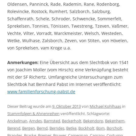
Oldensen, Panninck, Rade, Rademin, Rane, Rodenborg,
Rolevincke, Rostock, Rumhert, Salzborch, Salzburg,
Schaffenrath, Schele, Schroder, Schwencke, Sommerfelt,
Sprekelsen, Tonnies, Tönissen, Twestreng, Tzeven, Vaßmer,
Vechte, Vilter, Vorradt, Warckmeister, Welsch, Westeden,
Wetke, Wulhase, Zalsborch, Zeven, von Stiten, von Hövelen,
von Sprekelsen, vam Kroge u.a.
Anmerkungen:
Eine Übersicht aus dem Slechtbok von 1541
von Joachim Moller (vom Hirsch); eine Verknüpfung besteht
mit der SF Richertz. Umfangreiche Untersuchungen zum
Slechtbok hat Bernhard Pabst im Internet veröffentlicht:
www.familienforschung-pabst.de
Dieser Beitrag wurde am
9. Oktober 2013
von
Michael Kohlhaas
in
Stammfolgen & Ahnenreihen
veröffentlicht. Schlagworte:
Anckelman
,
Arndes
,
Barnsted
,
Beckerholt
,
Bekendorp
,
Bekenhem
,
Berend
,
Bergen
,
Bernd
,
Berndes
,
Betke
,
Bockholt
,
Bom
,
Borcholt
,
Brandes
,
Braske
,
Bremer
,
Bruwer
,
Camerman
,
Carpzov
,
Cortumn
,