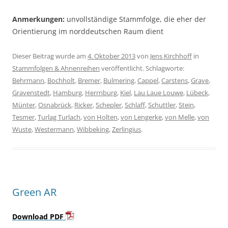
Anmerkungen:
unvollständige Stammfolge, die eher der
Orientierung im norddeutschen Raum dient
Dieser Beitrag wurde am
4. Oktober 2013
von
Jens Kirchhoff
in
Stammfolgen & Ahnenreihen
veröffentlicht. Schlagworte:
Behrmann
,
Bochholt
,
Bremer
,
Bulmering
,
Cappel
,
Carstens
,
Grave
,
Gravenstedt
,
Hamburg
,
Herrnburg
,
Kiel
,
Lau Laue Louwe
,
Lübeck
,
Münter
,
Osnabrück
,
Ricker
,
Schepler
,
Schlaff
,
Schuttler
,
Stein
,
Tesmer
,
Turlag Turlach
,
von Holten
,
von Lengerke
,
von Melle
,
von
Wuste
,
Westermann
,
Wibbeking
,
Zerlingius
.
Green AR
Download PDF