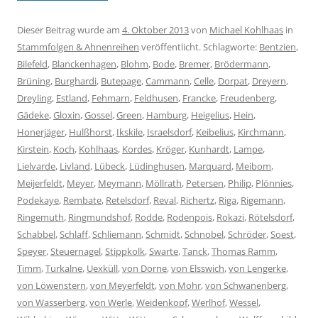
Dieser Beitrag wurde am
4. Oktober 2013
von
Michael Kohlhaas
in
Stammfolgen & Ahnenreihen
veröffentlicht. Schlagworte:
Bentzien
,
Bilefeld
,
Blanckenhagen
,
Blohm
,
Bode
,
Bremer
,
Brödermann
,
Brüning
,
Burghardi
,
Butepage
,
Cammann
,
Celle
,
Dorpat
,
Dreyern
,
Dreyling
,
Estland
,
Fehmarn
,
Feldhusen
,
Francke
,
Freudenberg
,
Gädeke
,
Gloxin
,
Gossel
,
Green
,
Hamburg
,
Heigelius
,
Hein
,
Honerjäger
,
Hulßhorst
,
Ikskile
,
Israelsdorf
,
Keibelius
,
Kirchmann
,
Kirstein
,
Koch
,
Kohlhaas
,
Kordes
,
Kröger
,
Kunhardt
,
Lampe
,
Lielvarde
,
Livland
,
Lübeck
,
Lüdinghusen
,
Marquard
,
Meibom
,
Meijerfeldt
,
Meyer
,
Meymann
,
Möllrath
,
Petersen
,
Philip
,
Plönnies
,
Podekaye
,
Rembate
,
Retelsdorf
,
Reval
,
Richertz
,
Riga
,
Rigemann
,
Ringemuth
,
Ringmundshof
,
Rodde
,
Rodenpois
,
Rokazi
,
Rötelsdorf
,
Schabbel
,
Schlaff
,
Schliemann
,
Schmidt
,
Schnobel
,
Schröder
,
Soest
,
Speyer
,
Steuernagel
,
Stippkolk
,
Swarte
,
Tanck
,
Thomas Ramm
,
Timm
,
Turkalne
,
Uexküll
,
von Dorne
,
von Elsswich
,
von Lengerke
,
von Löwenstern
,
von Meyerfeldt
,
von Mohr
,
von Schwanenberg
,
von Wasserberg
,
von Werle
,
Weidenkopf
,
Werlhof
,
Wessel
,