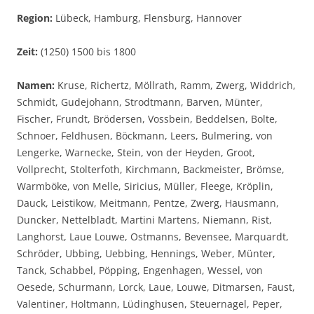
Region:
Lübeck, Hamburg, Flensburg, Hannover
Zeit:
(1250) 1500 bis 1800
Namen:
Kruse, Richertz, Möllrath, Ramm, Zwerg, Widdrich,
Schmidt, Gudejohann, Strodtmann, Barven, Münter,
Fischer, Frundt, Brödersen, Vossbein, Beddelsen, Bolte,
Schnoer, Feldhusen, Böckmann, Leers, Bulmering, von
Lengerke, Warnecke, Stein, von der Heyden, Groot,
Vollprecht, Stolterfoth, Kirchmann, Backmeister, Brömse,
Warmböke, von Melle, Siricius, Müller, Fleege, Kröplin,
Dauck, Leistikow, Meitmann, Pentze, Zwerg, Hausmann,
Duncker, Nettelbladt, Martini Martens, Niemann, Rist,
Langhorst, Laue Louwe, Ostmanns, Bevensee, Marquardt,
Schröder, Ubbing, Uebbing, Hennings, Weber, Münter,
Tanck, Schabbel, Pöpping, Engenhagen, Wessel, von
Oesede, Schurmann, Lorck, Laue, Louwe, Ditmarsen, Faust,
Valentiner, Holtmann, Lüdinghusen, Steuernagel, Peper,