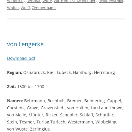
Wibbeking
,
Wismar
,
Witte
,
Witte von Schwanenberg
,
Wolffenschild
,
Wolter
,
Wulff
,
Zimmermann
.
von Lengerke
Download_pdf
Region:
Osnabrück, Kiel, Lübeck, Hamburg, Herrnburg
Zeit:
1500 bis 1700
Namen:
Behrmann, Bochholt, Bremer, Bulmering, Cappel,
Carstens, Grave, Gravenstedt, von Holten, Lau Laue Louwe,
von Melle, Münter, Ricker, Schepler, Schlaff, Schuttler,
Stein, Tesmer, Turlag Turlach, Westermann, Wibbeking,
von Wuste, Zerlingius,