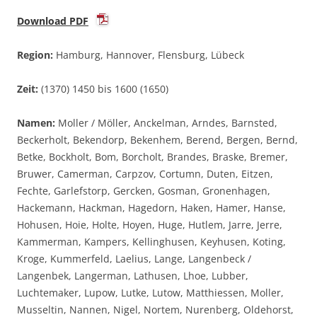
Download PDF
Region:
Hamburg, Hannover, Flensburg, Lübeck
Zeit:
(1370) 1450 bis 1600 (1650)
Namen:
Moller / Möller, Anckelman, Arndes, Barnsted,
Beckerholt, Bekendorp, Bekenhem, Berend, Bergen, Bernd,
Betke, Bockholt, Bom, Borcholt, Brandes, Braske, Bremer,
Bruwer, Camerman, Carpzov, Cortumn, Duten, Eitzen,
Fechte, Garlefstorp, Gercken, Gosman, Gronenhagen,
Hackemann, Hackman, Hagedorn, Haken, Hamer, Hanse,
Hohusen, Hoie, Holte, Hoyen, Huge, Hutlem, Jarre, Jerre,
Kammerman, Kampers, Kellinghusen, Keyhusen, Koting,
Kroge, Kummerfeld, Laelius, Lange, Langenbeck /
Langenbek, Langerman, Lathusen, Lhoe, Lubber,
Luchtemaker, Lupow, Lutke, Lutow, Matthiessen, Moller,
Musseltin, Nannen, Nigel, Nortem, Nurenberg, Oldehorst,