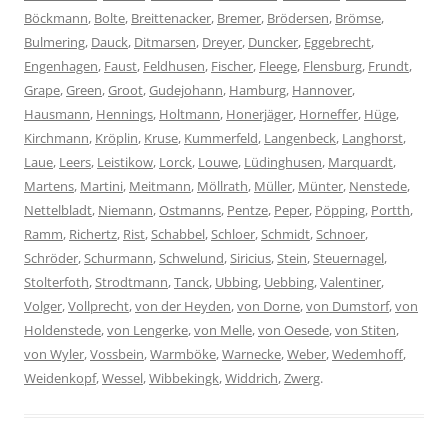
Böckmann
,
Bolte
,
Breittenacker
,
Bremer
,
Brödersen
,
Brömse
,
Bulmering
,
Dauck
,
Ditmarsen
,
Dreyer
,
Duncker
,
Eggebrecht
,
Engenhagen
,
Faust
,
Feldhusen
,
Fischer
,
Fleege
,
Flensburg
,
Frundt
,
Grape
,
Green
,
Groot
,
Gudejohann
,
Hamburg
,
Hannover
,
Hausmann
,
Hennings
,
Holtmann
,
Honerjäger
,
Horneffer
,
Hüge
,
Kirchmann
,
Kröplin
,
Kruse
,
Kummerfeld
,
Langenbeck
,
Langhorst
,
Laue
,
Leers
,
Leistikow
,
Lorck
,
Louwe
,
Lüdinghusen
,
Marquardt
,
Martens
,
Martini
,
Meitmann
,
Möllrath
,
Müller
,
Münter
,
Nenstede
,
Nettelbladt
,
Niemann
,
Ostmanns
,
Pentze
,
Peper
,
Pöpping
,
Portth
,
Ramm
,
Richertz
,
Rist
,
Schabbel
,
Schloer
,
Schmidt
,
Schnoer
,
Schröder
,
Schurmann
,
Schwelund
,
Siricius
,
Stein
,
Steuernagel
,
Stolterfoth
,
Strodtmann
,
Tanck
,
Ubbing
,
Uebbing
,
Valentiner
,
Volger
,
Vollprecht
,
von der Heyden
,
von Dorne
,
von Dumstorf
,
von
Holdenstede
,
von Lengerke
,
von Melle
,
von Oesede
,
von Stiten
,
von Wyler
,
Vossbein
,
Warmböke
,
Warnecke
,
Weber
,
Wedemhoff
,
Weidenkopf
,
Wessel
,
Wibbekingk
,
Widdrich
,
Zwerg
.