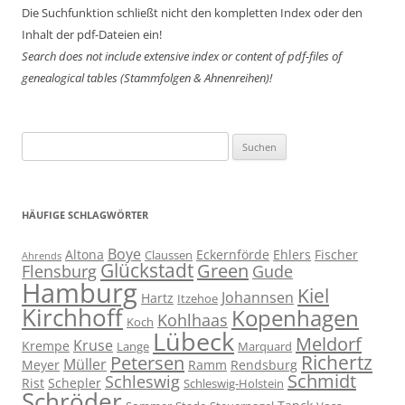
Die Suchfunktion schließt nicht den kompletten Index oder den
Inhalt der pdf-Dateien ein!
Search does not include extensive index or content of
pdf-files of
genealogical tables (Stammfolgen & Ahnenreihen)!
Suchen
nach:
HÄUFIGE SCHLAGWÖRTER
Boye
Altona
Eckernförde
Ehlers
Fischer
Claussen
Ahrends
Glückstadt
Green
Flensburg
Gude
Hamburg
Kiel
Johannsen
Hartz
Itzehoe
Kirchhoff
Kopenhagen
Kohlhaas
Koch
Lübeck
Meldorf
Kruse
Krempe
Lange
Marquard
Richertz
Petersen
Müller
Meyer
Ramm
Rendsburg
Schmidt
Schleswig
Rist
Schepler
Schleswig-Holstein
Schröder