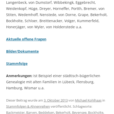
Langenbeck, von Dumstorf, Wibbekingk, Eggebrecht,
Weidenkopf, Hüge, Dreyer, Horneffer, Portth, Bremer, von
Stiten, Wedemhoff, Nenstede, von Dorne, Grape, Bekerholt,
Bockholte, Schloer, Breittenacker, Volger, Kummerfeld,
Honerjäger, von Wyler, von Holdenstede u.a.
Aktuelle offene Fragen
Bilder/Dokumente
Stammfolge
Anmerkungen:
Ist Beispiel einer städtisch-bügerlichen
Genealogie mit alten Familien in Lübeck, Flensburg,
Hamburg, Wismar u.a.
Dieser Beitrag wurde am
3. Oktober 2013
von
Michael Kohlhaas
in
Stammfolgen & Ahnenreihen
veröffentlicht. Schlagworte:
Backmeister
,
Barven
,
Beddelsen
,
Bekerholt
,
Bevensee
,
Bockholte
,